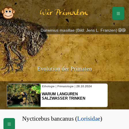
Wir Primaten
Darwinius masillae (Bild: Jens L. Franzen)
Evolution der Primaten
Ethologie | Primatologie |
28.10.2024
WARUM LANGUREN
SALZWASSER TRINKEN
Nycticebus bancanus (
Lorisidae
)