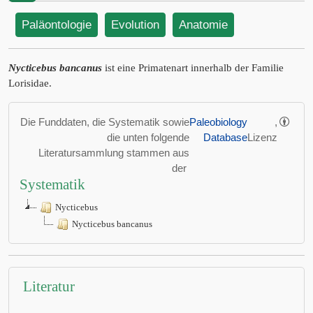
Paläontologie
Evolution
Anatomie
Nycticebus bancanus
ist eine Primatenart innerhalb der Familie
Lorisidae.
Die Funddaten, die Systematik sowie
Paleobiology
,
die unten folgende
Database
Lizenz
Literatursammlung stammen aus
der
Systematik
Nycticebus
Nycticebus bancanus
Literatur