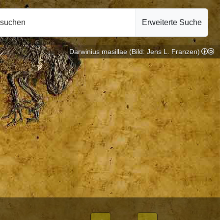
hsuchen
Erweiterte Suche
Darwinius masillae (Bild: Jens L. Franzen)