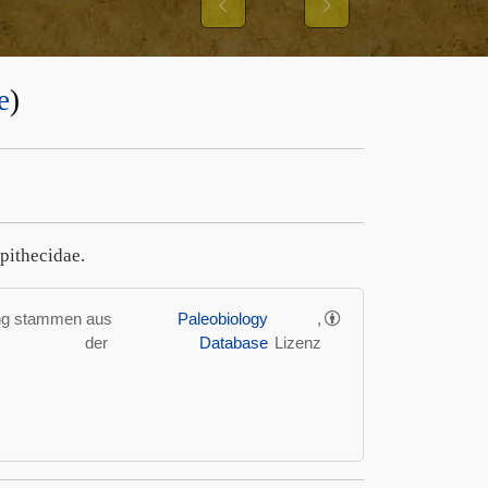
Previous
Next
e
)
pithecidae.
ung stammen aus
Paleobiology
,
der
Database
Lizenz