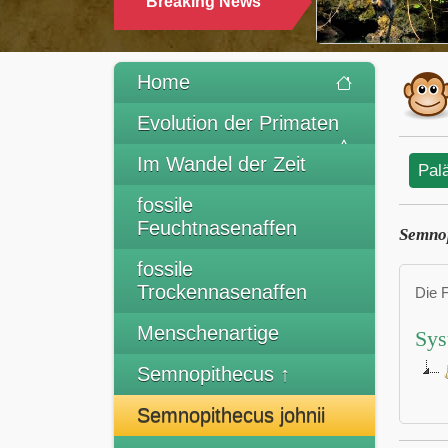
Breaking News
Home
Evolution der Primaten
Im Wandel der Zeit
Pal
fossile
Feuchtnasenaffen
Semnop
fossile
Trockennasenaffen
Die 
Menschenartige
Sys
Semnopithecus ↑
Semnopithecus johnii