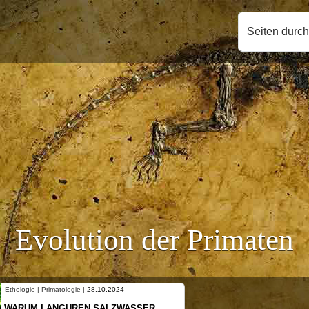
Seiten durc
Evolution der Primaten
Ethologie | Primatologie |
28.10.2024
WARUM LANGUREN SALZWASSER