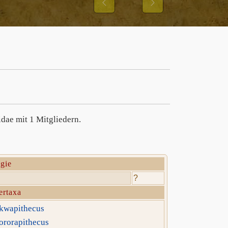
IBBONS UND IHRER
Previous
Next
NGSMUSTER
dae mit 1 Mitgliedern.
gie
?
ertaxa
kwapithecus
ororapithecus