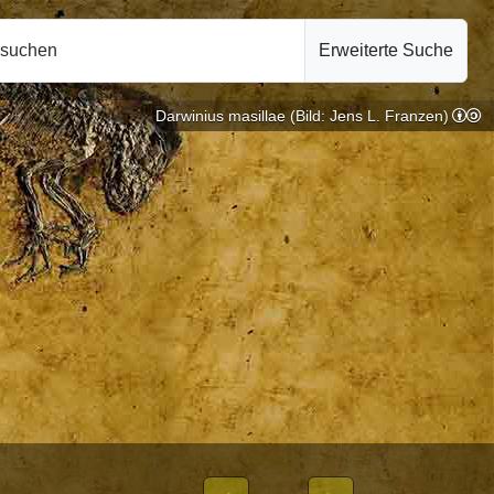
hsuchen
Erweiterte Suche
Darwinius masillae (Bild: Jens L. Franzen)
rimatologie |
10.10.2024
ON WEIBLICHEN