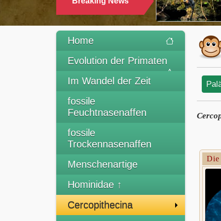
Breaking News
TR
Home
Evolution der Primaten
Im Wandel der Zeit
Pal
fossile
Feuchtnasenaffen
Cercop
fossile
Trockennasenaffen
Die
Menschenartige
Hominidae ↑
Cercopithecina