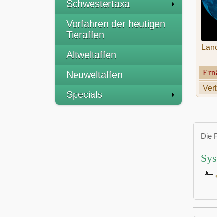
Schwestertaxa
Vorfahren der heutigen
Tieraffen
Land
Altweltaffen
Ern
Neuweltaffen
Verb
Specials
Die 
Sys