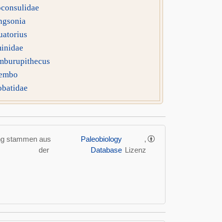
consulidae
ngsonia
atorius
inidae
mburupithecus
embo
obatidae
ung stammen aus
Paleobiology
,
der
Database
Lizenz