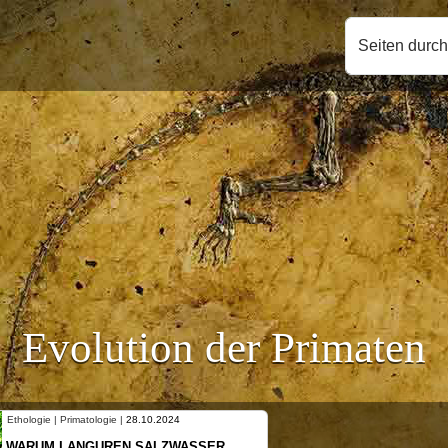
Seiten durc
Evolution der Primaten
ologie | Primatologie |
28.10.2024
Ethologie | P
ARUM LANGUREN SALZWASSER
NEUES V