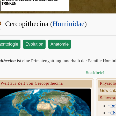
INKEN
SCHOPFG
BEWEGU
Cercopithecina (
Hominidae
)
äontologie
Evolution
Anatomie
ithecina
ist eine Primatengattung innerhalb der Familie Homini
Steckbrief
 Welt zur Zeit von Cercopithecina
Physiolo
Gewicht:
Schwest
†Ru
†Ch