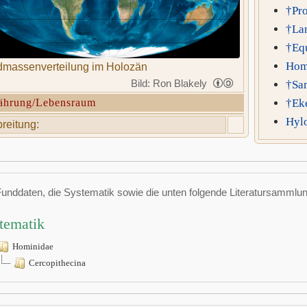
†Pro
†La
†Equ
Hom
massenverteilung im Holozän
Bild: Ron Blakely
†Sa
ährung/Lebensraum
†Ek
Hyl
reitung:
Funddaten, die Systematik sowie die unten folgende Literatursamml
tematik
Hominidae
Cercopithecina