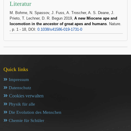
Literatur
M. Bohme, N. Spassov, J. Fuss, A. Troscher, A. S. Deane, J.
Prieto, T. Lechner, D. R. Begun 2019,
A new Miocene ape and
locomotion in the ancestor of great apes and humans
. Nature.
, p. 1 - 18, DOI:
0.1038/s41586-019-1731-0
Quick links
Impressum
Datenschutz
Cookies verwalten
Physik für alle
Die Evolution des Menschen
Chemie für Schüler