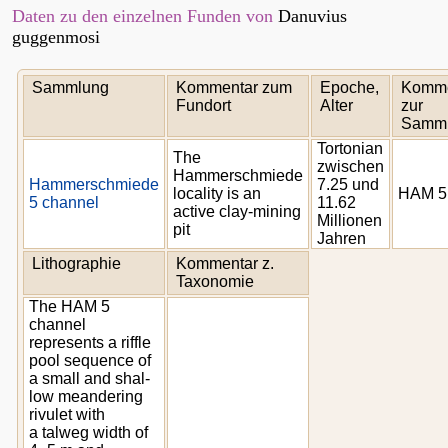
Daten zu den einzelnen Funden von
Danuvius
guggenmosi
Sammlung
Kommentar zum
Epoche,
Komme
Fundort
Alter
zur
Samm
Tortonian
The
zwischen
Hammerschmiede
Hammerschmiede
7.25 und
locality is an
HAM 5
5 channel
11.62
active clay-mining
Millionen
pit
Jahren
Lithographie
Kommentar z.
Taxonomie
The HAM 5
channel
represents a riffle
pool sequence of
a small and shal-
low meandering
rivulet with
a talweg width of