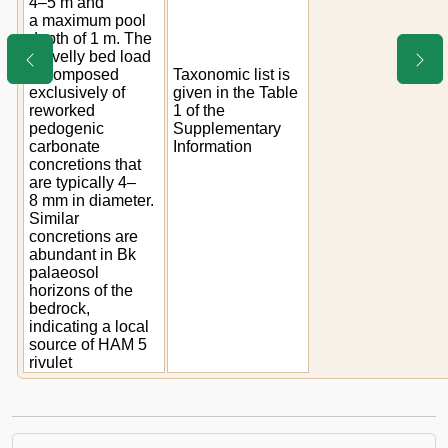
4–5 m and
a maximum pool
depth of 1 m. The
gravelly bed load
is composed
Taxonomic list is
exclusively of
given in the Table
reworked
1 of the
pedogenic
Supplementary
carbonate
Information
concretions that
are typically 4–
8 mm in diameter.
Similar
concretions are
abundant in Bk
palaeosol
horizons of the
bedrock,
indicating a local
source of HAM 5
rivulet