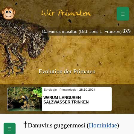
Wir Primaten
Darwinius masillae (Bild: Jens L. Franzen)
Evolution der Primaten
Ethologie | Primatologie |
28.10.2024
WARUM LANGUREN
SALZWASSER TRINKEN
†
Danuvius guggenmosi (
Hominidae
)