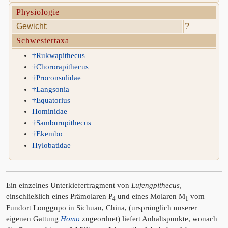
Physiologie
Gewicht:
?
Schwestertaxa
†Rukwapithecus
†Chororapithecus
†Proconsulidae
†Langsonia
†Equatorius
Hominidae
†Samburupithecus
†Ekembo
Hylobatidae
Ein einzelnes Unterkieferfragment von
Lufengpithecus
,
einschließlich eines Prämolaren P
und eines Molaren M
vom
4
1
Fundort Longgupo in Sichuan, China, (ursprünglich unserer
eigenen Gattung
Homo
zugeordnet) liefert Anhaltspunkte, wonach