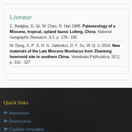
Literatur
C. Badgley, G. Qi, W. Chen, D. Han 1988,
Paleoecology of a
Miocene, tropical, upland fauna: Lufeng, China
. National
Geographic Research. 4:2, p. 178 - 195
W. Dong, X.-P. Ji, N. G. Jablonksi, D. F. Su, W.-Q. Li 2014,
New
materials of the Late Miocene Muntiacus from Zhaotong
hominoid site in southern China
. Vertebrata PalAsiatica. 52:2,
p. 316 - 327
Quick links
Impressum
Datenschutz
Cookies verwalten