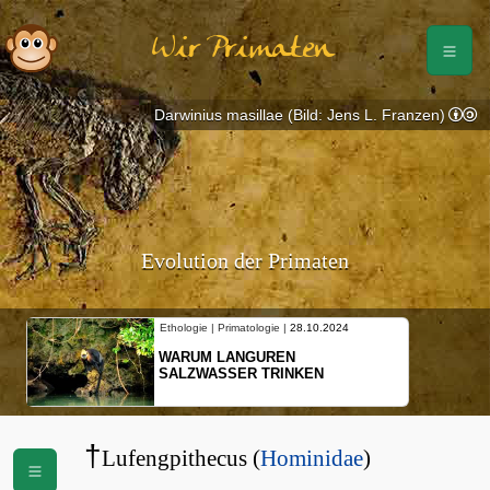
Wir Primaten
Darwinius masillae (Bild: Jens L. Franzen)
Evolution der Primaten
Ethologie | Primatologie |
28.10.2024
Ethologie | Prim
WARUM LANGUREN
NEUES VON
SALZWASSER TRINKEN
SCHOPFGIB
BEWEGUNG
†
Lufengpithecus (
Hominidae
)