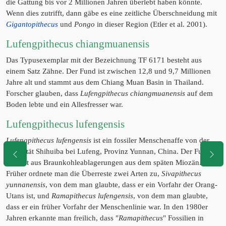
die Gattung bis vor 2 Millionen Jahren überlebt haben könnte.
Wenn dies zutrifft, dann gäbe es eine zeitliche Überschneidung mit
Gigantopithecus
und
Pongo
in dieser Region (Etler et al. 2001).
Lufengpithecus chiangmuanensis
Das Typusexemplar mit der Bezeichnung TF 6171 besteht aus
einem Satz Zähne. Der Fund ist zwischen 12,8 und 9,7 Millionen
Jahre alt und stammt aus dem Chiang Muan Basin in Thailand.
Forscher glauben, dass
Lufengpithecus chiangmuanensis
auf dem
Boden lebte und ein Allesfresser war.
Lufengpithecus lufengensis
Lufengpithecus lufengensis
ist ein fossiler Menschenaffe von der
Lokalität Shihuiba bei Lufeng, Provinz Yunnan, China. Der Fund
stammt aus Braunkohleablagerungen aus dem späten Miozän.
Früher ordnete man die Überreste zwei Arten zu,
Sivapithecus
yunnanensis
, von dem man glaubte, dass er ein Vorfahr der Orang-
Utans ist, und
Ramapithecus lufengensis
, von dem man glaubte,
dass er ein früher Vorfahr der Menschenlinie war. In den 1980er
Jahren erkannte man freilich, dass "
Ramapithecus
" Fossilien in