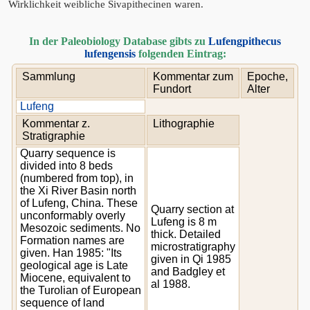
Wirklichkeit weibliche Sivapithecinen waren.
In der Paleobiology Database gibts zu
Lufengpithecus
lufengensis
folgenden Eintrag:
Sammlung
Kommentar zum
Epoche,
Fundort
Alter
Lufeng
Kommentar z.
Lithographie
Stratigraphie
Quarry sequence is
divided into 8 beds
(numbered from top), in
the Xi River Basin north
of Lufeng, China. These
Quarry section at
unconformably overly
Lufeng is 8 m
Mesozoic sediments. No
thick. Detailed
Formation names are
microstratigraphy
given. Han 1985: "Its
given in Qi 1985
geological age is Late
and Badgley et
Miocene, equivalent to
al 1988.
the Turolian of European
sequence of land