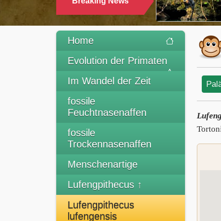
Breaking News
TRINKEN
Home
Evolution der Primaten
Im Wandel der Zeit
Pal
fossile
Feuchtnasenaffen
Lufeng
Torton
fossile
Trockennasenaffen
Menschenartige
Lufengpithecus ↑
Lufengpithecus
lufengensis