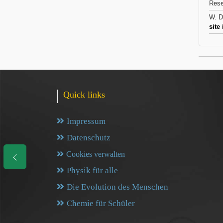
Rese
W. D
site
Quick links
Impressum
Datenschutz
Cookies verwalten
Physik für alle
Die Evolution des Menschen
Chemie für Schüler