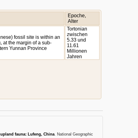
Epoche,
Alter
Tortonian
zwischen
se) fossil site is within an
5.33 und
, at the margin of a sub-
11.61
stern Yunnan Province
Millionen
Jahren
 upland fauna: Lufeng, China
. National Geographic