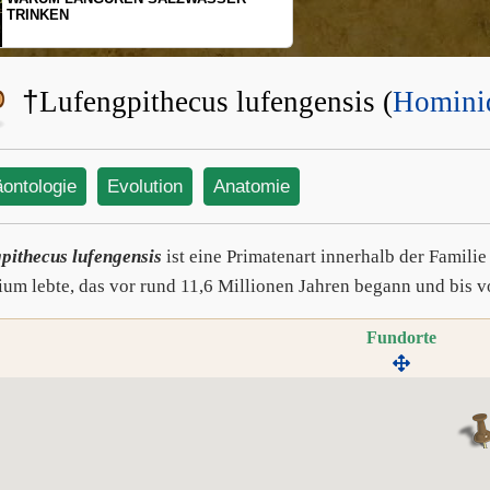
SCHOPFGIBBONS UND IHRER
BEWEGUNGSMUSTER
†
Lufengpithecus lufengensis (
Homini
äontologie
Evolution
Anatomie
pithecus lufengensis
ist eine Primatenart innerhalb der Famil
ium lebte, das vor rund 11,6 Millionen Jahren begann und bis v
Fundorte