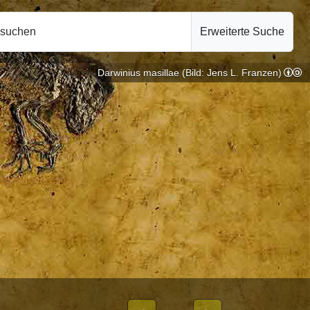
hsuchen
Erweiterte Suche
Darwinius masillae (Bild: Jens L. Franzen)