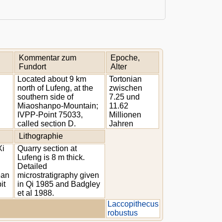
Kommentar zum
Epoche,
Fundort
Alter
Located about 9 km
Tortonian
north of Lufeng, at the
zwischen
southern side of
7.25 und
Miaoshanpo-Mountain;
11.62
IVPP-Point 75033,
Millionen
called section D.
Jahren
Lithographie
Xi
Quarry section at
Lufeng is 8 m thick.
Detailed
ean
microstratigraphy given
it
in Qi 1985 and Badgley
et al 1988.
Laccopithecus
robustus