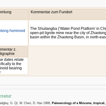
mlung
Kommentar zum Fundort
The Shuitangba (‘Water Pond Platform’ in Chine
otong hominoid
open-pit lignite mine near the city of Zhaotong
basin within the Zhaotong Basin, in north-ea
mentar z.
tigraphie
e dates relate
ifically to the
noid bearing
r
eratur
adgley, G. Qi, W. Chen, D. Han 1988,
Paleoecology of a Miocene, tropical,