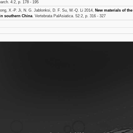
arch. 4:2, p. 178 - 195
ong, X.-P. Ji, N. G. Jablonksi, D. F. Su, W.-Q. Li 2014,
New materials of th
 in southern China
. Vertebrata PalAsiatica. 52:2, p. 316 - 327