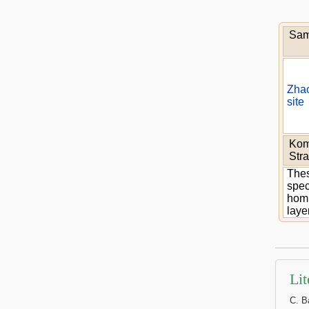
Sam
Zha
site
Kom
Stra
Thes
spec
homi
laye
Lit
C. B