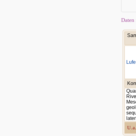
Daten 
Sam
Luf
Kom
Quar
Rive
Meso
geol
sequ
later
U.a