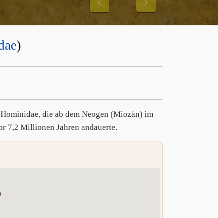
Previous
Next
dae
)
ie Hominidae, die ab dem Neogen (Miozän) im
or 7,2 Millionen Jahren andauerte.