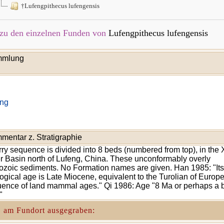
†Lufengpithecus lufengensis
zu den einzelnen Funden von
Lufengpithecus lufengensis
mlung
eng
mentar z. Stratigraphie
ry sequence is divided into 8 beds (numbered from top), in the 
r Basin north of Lufeng, China. These unconformably overly
zoic sediments. No Formation names are given. Han 1985: "Its
ogical age is Late Miocene, equivalent to the Turolian of Europ
ence of land mammal ages." Qi 1986: Age "8 Ma or perhaps a b
"
. am Fundort ausgegraben: