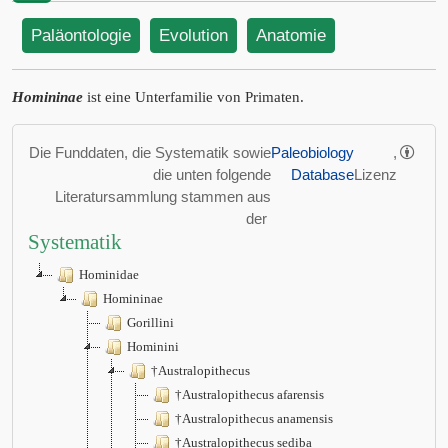
Paläontologie
Evolution
Anatomie
Homininae
ist eine Unterfamilie von Primaten.
Die Funddaten, die Systematik sowie
Paleobiology
,
die unten folgende
Database
Lizenz
Literatursammlung stammen aus
der
Systematik
Hominidae
Homininae
Gorillini
Hominini
†Australopithecus
†Australopithecus afarensis
†Australopithecus anamensis
†Australopithecus sediba