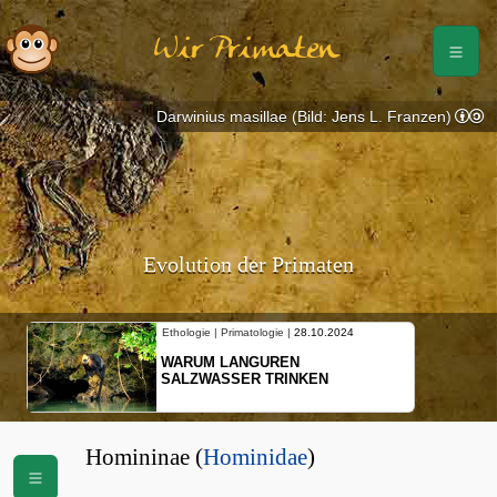
Wir Primaten
Darwinius masillae (Bild: Jens L. Franzen)
Evolution der Primaten
Ethologie | Primatologie |
28.10.2024
WARUM LANGUREN
SALZWASSER TRINKEN
Homininae (
Hominidae
)