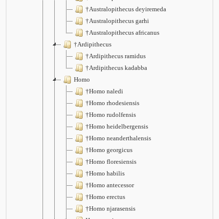
†Australopithecus deyiremeda
†Australopithecus garhi
†Australopithecus africanus
†Ardipithecus
†Ardipithecus ramidus
†Ardipithecus kadabba
Homo
†Homo naledi
†Homo rhodesiensis
†Homo rudolfensis
†Homo heidelbergensis
†Homo neanderthalensis
†Homo georgicus
†Homo floresiensis
†Homo habilis
†Homo antecessor
†Homo erectus
†Homo njarasensis