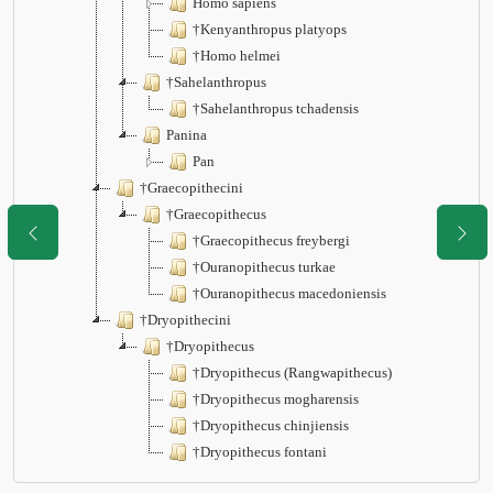
Homo sapiens
†Kenyanthropus platyops
†Homo helmei
†Sahelanthropus
†Sahelanthropus tchadensis
Panina
Pan
†Graecopithecini
†Graecopithecus
†Graecopithecus freybergi
†Ouranopithecus turkae
†Ouranopithecus macedoniensis
†Dryopithecini
†Dryopithecus
†Dryopithecus (Rangwapithecus)
†Dryopithecus mogharensis
†Dryopithecus chinjiensis
†Dryopithecus fontani