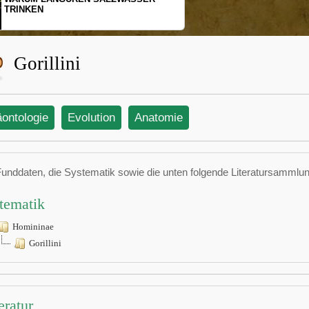
TRINKEN
Gorillini
äontologie
Evolution
Anatomie
Funddaten, die Systematik sowie die unten folgende Literatursamml
tematik
Homininae
Gorillini
eratur