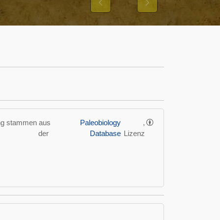
Previous
Next
ung stammen aus
Paleobiology
,
der
Database
Lizenz