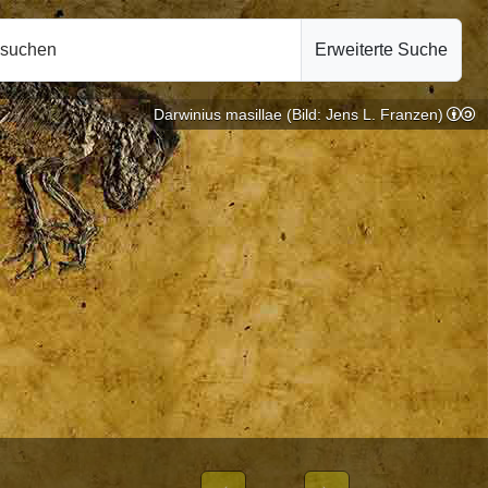
hsuchen
Erweiterte Suche
Darwinius masillae (Bild: Jens L. Franzen)