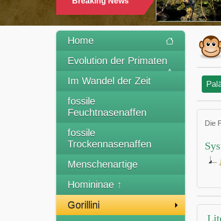
Breaking News
Home
Evolution der Primaten
Im Wandel der Zeit
Pal
fossile
Feuchtnasenaffen
Die 
fossile
Trockennasenaffen
Sys
Menschenartige
Homininae ↑
Gorillini
Lit