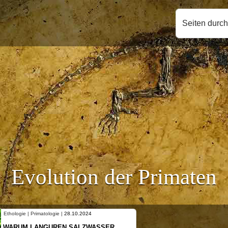
Seiten durc
Evolution der Primaten
Ethologie | Primatologie |
28.10.2024
WARUM LANGUREN SALZWASSER