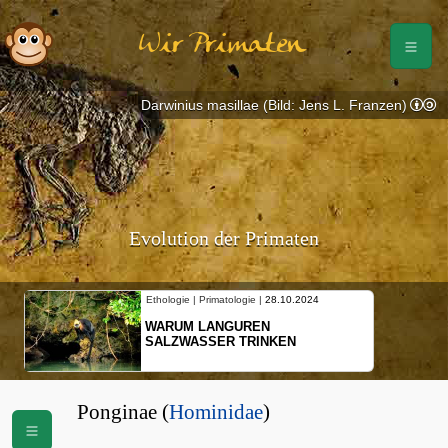
Wir Primaten
Darwinius masillae (Bild: Jens L. Franzen)
Evolution der Primaten
Ethologie | Primatologie |
28.10.2024
WARUM LANGUREN
SALZWASSER TRINKEN
Ponginae (
Hominidae
)