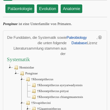
Paläontologie
Evolution
Anatomie
Ponginae
ist eine Unterfamilie von Primaten.
Die Funddaten, die Systematik sowie
Paleobiology
,
die unten folgende
Database
Lizenz
Literatursammlung stammen aus
der
Systematik
Hominidae
Ponginae
†Khoratpithecus
†Khoratpithecus ayeyarwadyensis
†Khoratpithecus piriyai
†Khoratpithecus chiangmuanensis
†Sivapithecini
†Gigantopithecus