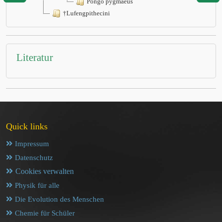
Pongo pygmaeus
†Lufengpithecini
Literatur
Quick links
Impressum
Datenschutz
Cookies verwalten
Physik für alle
Die Evolution des Menschen
Chemie für Schüler