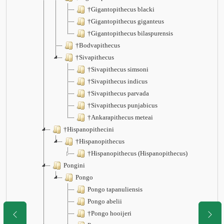
†Gigantopithecus blacki
†Gigantopithecus giganteus
†Gigantopithecus bilaspurensis
†Bodvapithecus
†Sivapithecus
†Sivapithecus simsoni
†Sivapithecus indicus
†Sivapithecus parvada
†Sivapithecus punjabicus
†Ankarapithecus meteai
†Hispanopithecini
†Hispanopithecus
†Hispanopithecus (Hispanopithecus)
Pongini
Pongo
Pongo tapanuliensis
Pongo abelii
†Pongo hooijeri