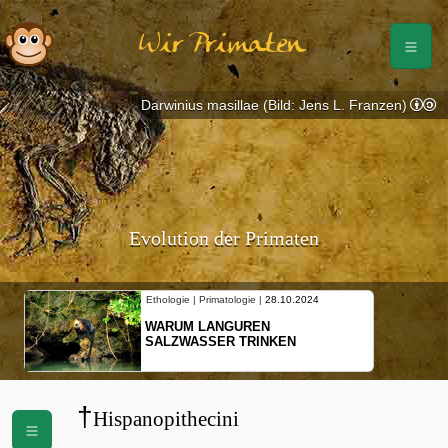
Wir Primaten
Darwinius masillae (Bild: Jens L. Franzen)
Evolution der Primaten
Ethologie | Primatologie |
28.10.2024
WARUM LANGUREN
SALZWASSER TRINKEN
†
Hispanopithecini