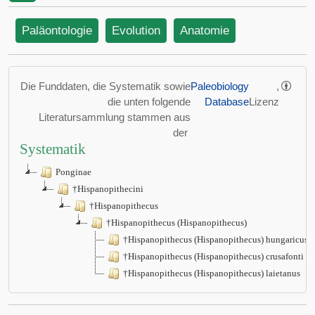
Paläontologie
Evolution
Anatomie
Die Funddaten, die Systematik sowie
Paleobiology
,
die unten folgende
Database
Lizenz
Literatursammlung stammen aus
der
Systematik
Ponginae
†Hispanopithecini
†Hispanopithecus
†Hispanopithecus (Hispanopithecus)
†Hispanopithecus (Hispanopithecus) hungaricus
†Hispanopithecus (Hispanopithecus) crusafonti
†Hispanopithecus (Hispanopithecus) laietanus