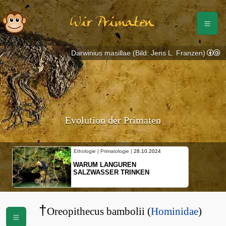
Wir Primaten
Darwinius masillae (Bild: Jens L. Franzen)
Evolution der Primaten
Ethologie | Primatologie |
28.10.2024
WARUM LANGUREN
SALZWASSER TRINKEN
†
Oreopithecus bambolii (
Hominidae
)