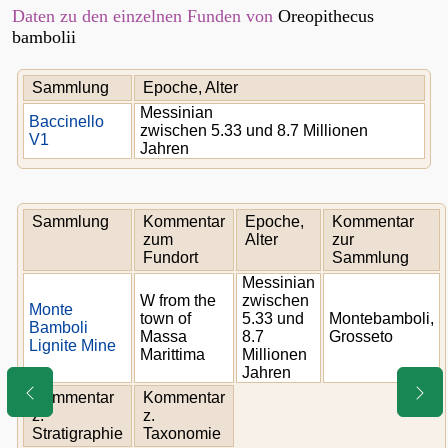
Daten zu den einzelnen Funden von
Oreopithecus
bambolii
Sammlung
Epoche, Alter
Messinian
Baccinello
zwischen 5.33 und 8.7 Millionen
V1
Jahren
Sammlung
Kommentar
Epoche,
Kommentar
zum
Alter
zur
Fundort
Sammlung
Messinian
W from the
zwischen
Monte
town of
5.33 und
Montebamboli,
Bamboli
Massa
8.7
Grosseto
Lignite Mine
Marittima
Millionen
Jahren
Kommentar
Kommentar
z.
z.
Stratigraphie
Taxonomie