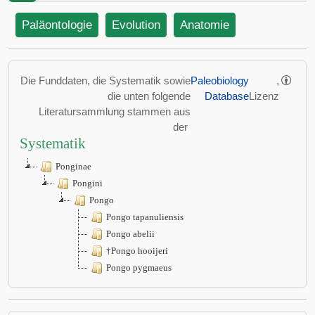
Paläontologie
Evolution
Anatomie
Die Funddaten, die Systematik sowie
Paleobiology
,
die unten folgende
Database
Lizenz
Literatursammlung stammen aus
der
Systematik
Ponginae
Pongini
Pongo
Pongo tapanuliensis
Pongo abelii
†Pongo hooijeri
Pongo pygmaeus