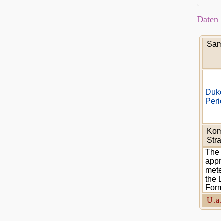
Daten 
Sam
Duke
Per
Kom
Stra
The 
appr
mete
the 
Form
U.a