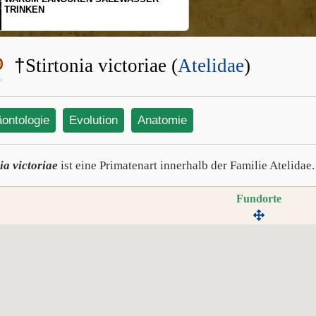
SCHOPFGIBBON
BEWEGUNGSMU
†
Stirtonia victoriae (
Atelidae
)
äontologie
Evolution
Anatomie
ia victoriae
ist eine Primatenart innerhalb der Familie Atelidae.
Fundorte