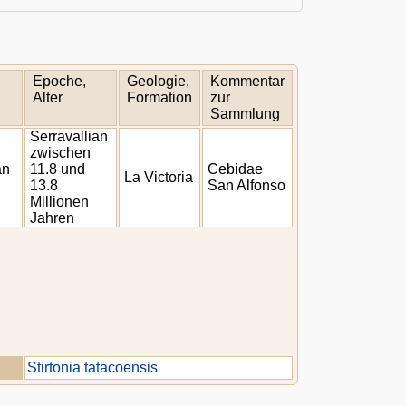
Epoche,
Geologie,
Kommentar
Alter
Formation
zur
Sammlung
Serravallian
zwischen
an
11.8 und
Cebidae
La Victoria
13.8
San Alfonso
Millionen
Jahren
Stirtonia tatacoensis