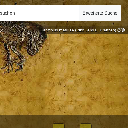
hsuchen
Erweiterte Suche
Darwinius masillae (Bild: Jens L. Franzen)
e |
10.10.2024
BLICHEN