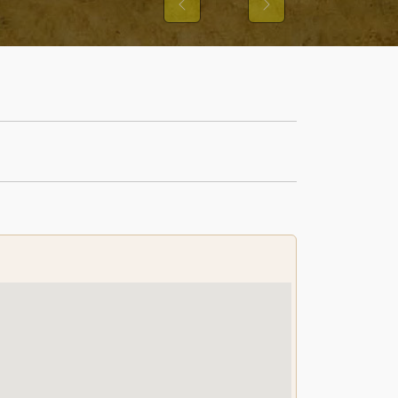
S UND IHRER
Previous
Next
STER