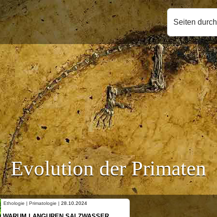
Seiten durc
Evolution der Primaten
Primatologie |
28.10.2024
Ethologie | Primatologi
LANGUREN SALZWASSER
NEUES VON WEI