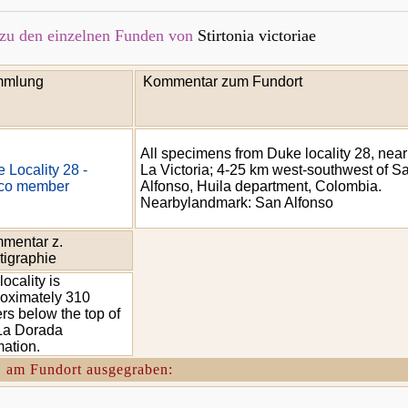
zu den einzelnen Funden von
Stirtonia victoriae
mlung
Kommentar zum Fundort
All specimens from Duke locality 28, near
 Locality 28 -
La Victoria; 4-25 km west-southwest of S
ico member
Alfonso, Huila department, Colombia.
Nearbylandmark: San Alfonso
mentar z.
tigraphie
locality is
oximately 310
rs below the top of
La Dorada
ation.
. am Fundort ausgegraben: