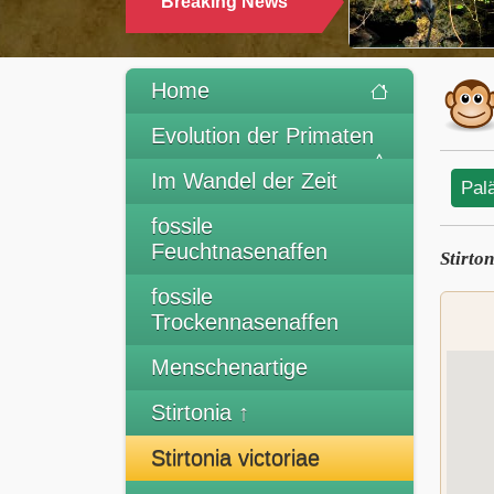
Breaking News
TRINKEN
Home
Evolution der Primaten
Im Wandel der Zeit
Pal
fossile
Feuchtnasenaffen
Stirton
fossile
Trockennasenaffen
Menschenartige
Stirtonia ↑
Stirtonia victoriae