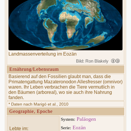
Landmassenverteilung im Eozän
Bild: Ron Blakely
Ernährung/Lebensraum
Basierend auf den Fossilien glaubt man, dass die
Primatengattung Mazateronodon Allesfresser (omnivor)
waren. Ihr Leben verbrachen die Tiere vermutlich in
den Bäumen (arboreal), wo sie auch ihre Nahrung
fanden.
* Daten nach Marigó et al., 2010
Geographie, Epoche
Paläogen
System:
Eozän
Serie:
Lebte im: