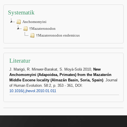
Systematik
Anchomomyini
†Mazateronodon
†Mazateronodon endemicus
Literatur
J. Marigó, R. Minwer-Barakat, S. Moyà-Solà 2010,
New
Anchomomyini (Adapoidea, Primates) from the Mazaterón
Middle Eocene locality (Almazán Basin, Soria, Spain)
. Journal
of Human Evolution. 58:2, p. 353 - 361, DOI:
10.1016/j.jhevol.2010.01.011