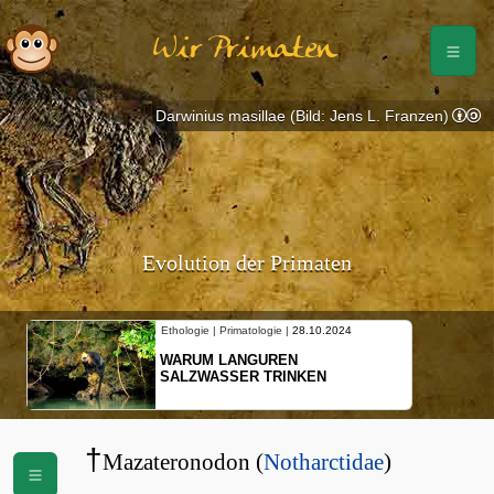
Wir Primaten
Darwinius masillae (Bild: Jens L. Franzen)
Evolution der Primaten
Ethologie | Primatologie |
28.10.2024
WARUM LANGUREN
SALZWASSER TRINKEN
†
Mazateronodon (
Notharctidae
)