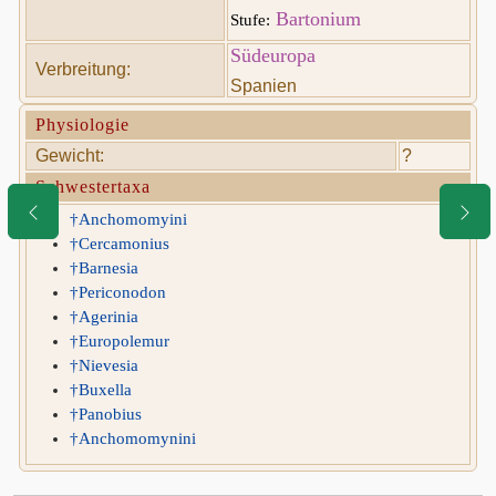
Bartonium
Stufe:
Südeuropa
Verbreitung:
Spanien
Physiologie
Gewicht:
?
Schwestertaxa
†Anchomomyini
†Cercamonius
†Barnesia
†Periconodon
†Agerinia
†Europolemur
†Nievesia
†Buxella
†Panobius
†Anchomomynini