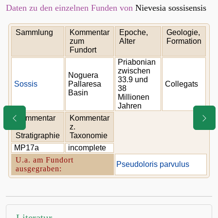
Daten zu den einzelnen Funden von
Nievesia sossisensis
Sammlung
Kommentar
Epoche,
Geologie,
zum
Alter
Formation
Fundort
Priabonian
zwischen
Noguera
33.9 und
Sossis
Pallaresa
Collegats
38
Basin
Millionen
Jahren
Kommentar
Kommentar
z.
z.
Stratigraphie
Taxonomie
MP17a
incomplete
U.a. am Fundort
Pseudoloris parvulus
ausgegraben: