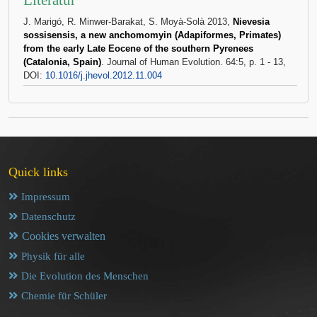
Literatur
J. Marigó, R. Minwer-Barakat, S. Moyà-Solà 2013,
Nievesia
sossisensis, a new anchomomyin (Adapiformes, Primates)
from the early Late Eocene of the southern Pyrenees
(Catalonia, Spain)
. Journal of Human Evolution. 64:5, p. 1 - 13,
DOI:
10.1016/j.jhevol.2012.11.004
Quick links
Impressum
Datenschutz
Cookies verwalten
Physik für alle
Die Evolution des Menschen
Chemie für Schüler