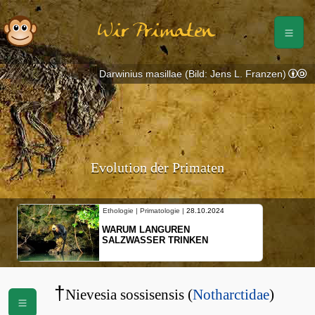
Wir Primaten
Darwinius masillae (Bild: Jens L. Franzen)
Evolution der Primaten
Ethologie | Primatologie |
28.10.2024
WARUM LANGUREN
SALZWASSER TRINKEN
†
Nievesia sossisensis (
Notharctidae
)