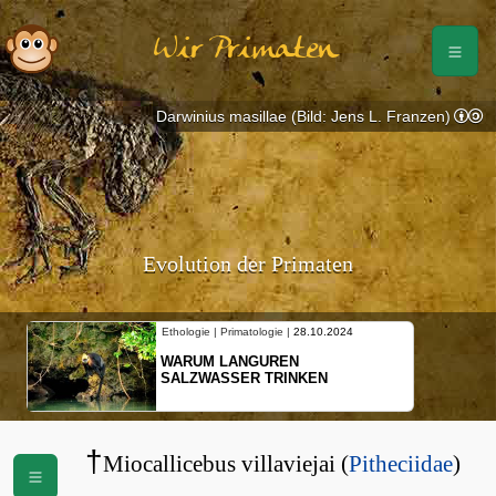
Wir Primaten
Darwinius masillae (Bild: Jens L. Franzen)
Evolution der Primaten
Ethologie | Primatologie |
28.10.2024
WARUM LANGUREN
SALZWASSER TRINKEN
†
Miocallicebus villaviejai (
Pitheciidae
)