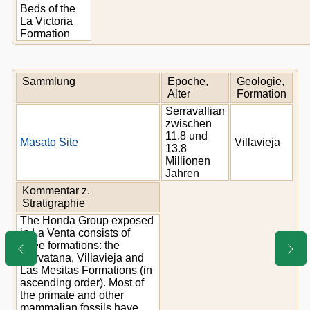
Beds of the
La Victoria
Formation
Sammlung
Epoche,
Geologie,
Alter
Formation
Serravallian
zwischen
11.8 und
Masato Site
Villavieja
13.8
Millionen
Jahren
Kommentar z.
Stratigraphie
The Honda Group exposed
in La Venta consists of
three formations: the
Cervatana, Villavieja and
Las Mesitas Formations (in
ascending order). Most of
the primate and other
mammalian fossils have