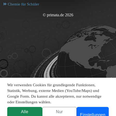
Chemie für Schüler
© primata.de 2026
Wir verwenden Cookies für grundlegende Funktionen,
Statistik, Werbung, externe Medien (YouTube/Maps) und
Google Fonts. Du kannst alle akzeptieren, nur notwendige
oder Einstellungen wählen.
Alle
Nur
Einstellungen