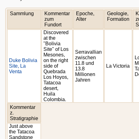
Sammlung
Kommentar
Epoche,
Geologie,
K
zum
Alter
Formation
z
Fundort
S
Discovered
at the
"Bolivia
Site" of Los
Serravallian
Mesones,
zwischen
L
Duke Bolivia
on the right
11.8 und
M
Site, La
side of
La Victoria
13.8
T
Venta
Quebrada
Millionen
D
Los Hoyos,
Jahren
Tatacoa
desert,
Huila
Colombia.
Kommentar
z.
Stratigraphie
Just above
the Tatacoa
Sandstone