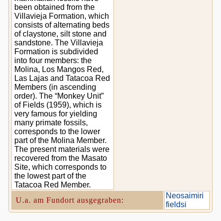
been obtained from the
Villavieja Formation, which
consists of alternating beds
of claystone, silt stone and
sandstone. The Villavieja
Formation is subdivided
into four members: the
Molina, Los Mangos Red,
Las Lajas and Tatacoa Red
Members (in ascending
order). The “Monkey Unit”
of Fields (1959), which is
very famous for yielding
many primate fossils,
corresponds to the lower
part of the Molina Member.
The present materials were
recovered from the Masato
Site, which corresponds to
the lowest part of the
Tatacoa Red Member.
Neosaimiri
U.a. am Fundort ausgegraben:
fieldsi