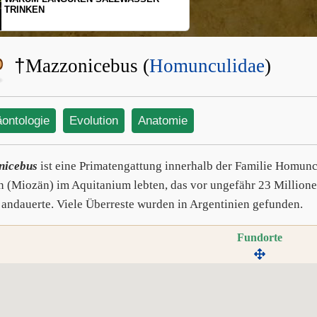
SCHOPFGIBBONS UND IHRER
BEWEGUNGSMUSTER
†
Mazzonicebus (
Homunculidae
)
äontologie
Evolution
Anatomie
nicebus
ist eine Primatengattung innerhalb der Familie Homunc
 (Miozän) im Aquitanium lebten, das vor ungefähr 23 Millione
 andauerte. Viele Überreste wurden in Argentinien gefunden.
Fundorte