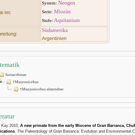
Neogen
System:
Miozän
Serie:
e im:
Aquitanium
Stufe:
Südamerika
reitung:
Argentinien
tematik
Soriacebinae
†Mazzonicebus
†Mazzonicebus almendrae
eratur
. Kay 2010,
A new primate from the early Miocene of Gran Barranca, Chub
ications
. The Paleontology of Gran Barranca: Evolution and Environmental C