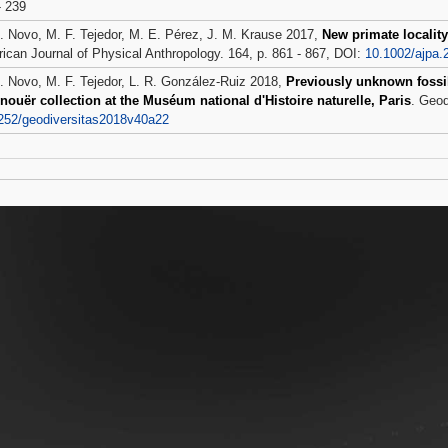
- 239
. Novo, M. F. Tejedor, M. E. Pérez, J. M. Krause 2017,
New primate locality
ican Journal of Physical Anthropology. 164, p. 861 - 867, DOI:
10.1002/ajpa.
. Novo, M. F. Tejedor, L. R. González-Ruiz 2018,
Previously unknown fossil
nouër collection at the Muséum national d'Histoire naturelle, Paris
. Geod
252/geodiversitas2018v40a22