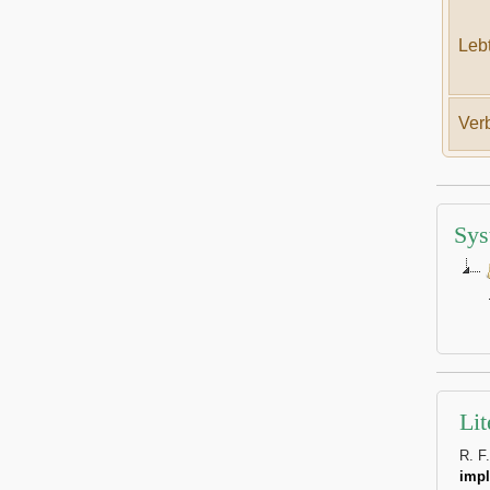
Lebt
Verb
Sys
Lit
R. F
impl