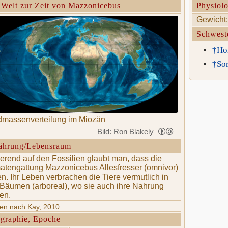
 Welt zur Zeit von Mazzonicebus
Physiolo
Gewicht:
Schwest
†Ho
†Sor
massenverteilung im Miozän
Bild: Ron Blakely
ährung/Lebensraum
erend auf den Fossilien glaubt man, dass die
atengattung Mazzonicebus Allesfresser (omnivor)
n. Ihr Leben verbrachen die Tiere vermutlich in
Bäumen (arboreal), wo sie auch ihre Nahrung
en.
ten nach Kay, 2010
graphie, Epoche