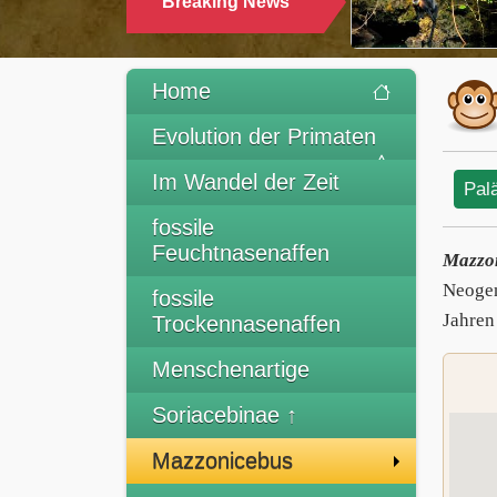
Breaking News
TRINKEN
Home
Evolution der Primaten
Im Wandel der Zeit
Pal
fossile
Feuchtnasenaffen
Mazzo
Neogen
fossile
Jahren
Trockennasenaffen
Menschenartige
Soriacebinae ↑
Mazzonicebus