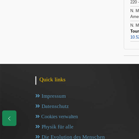
220 
N. M
Amer
N. M
Tour
10.5
Quick links
Impressum
Datenschutz
Cookies verwalten
Physik für alle
Die Evolution des Menschen