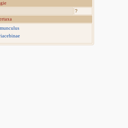
gie
?
ertaxa
munculus
iacebinae