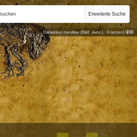
hsuchen
Erweiterte Suche
Darwinius masillae (Bild: Jens L. Franzen)