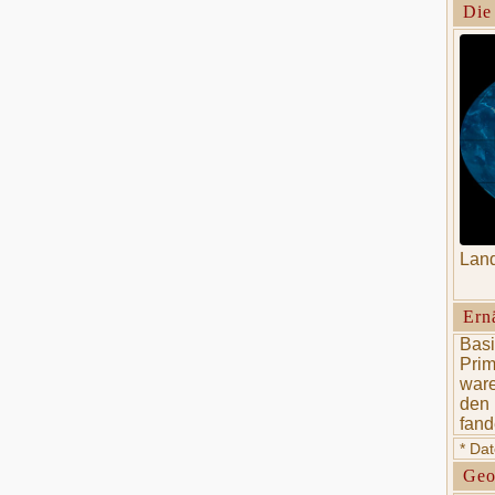
Die
Land
Ern
Basi
Prim
ware
den 
fand
* Da
Geo