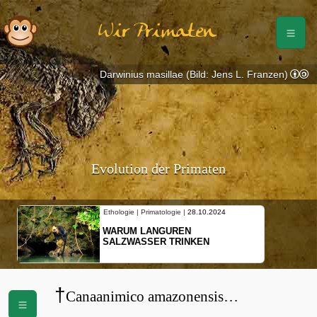
Wir Primaten
Darwinius masillae (Bild: Jens L. Franzen)
Evolution der Primaten
Ethologie | Primatologie |
28.10.2024
WARUM LANGUREN
SALZWASSER TRINKEN
†
Canaanimico amazonensis
(
Homunculidae
)