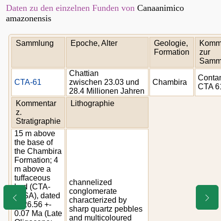
Daten zu den einzelnen Funden von
Canaanimico
amazonensis
Sammlung
Epoche, Alter
Geologie,
Komm
Formation
zur
Samm
Chattian
Conta
CTA-61
zwischen 23.03 und
Chambira
CTA 6
28.4 Millionen Jahren
Kommentar
Lithographie
z.
Stratigraphie
15 m above
the base of
the Chambira
Formation; 4
m above a
tuffaceous
channelized
bed (CTA-
conglomerate
08SA), dated
characterized by
at 26.56 +-
sharp quartz pebbles
0.07 Ma (Late
and multicoloured