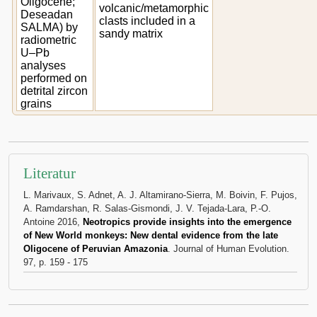
Oligocene;
volcanic/metamorphic
Deseadan
clasts included in a
SALMA) by
sandy matrix
radiometric
U–Pb
analyses
performed on
detrital zircon
grains
Literatur
L. Marivaux, S. Adnet, A. J. Altamirano-Sierra, M. Boivin, F. Pujos,
A. Ramdarshan, R. Salas-Gismondi, J. V. Tejada-Lara, P.-O.
Antoine 2016,
Neotropics provide insights into the emergence
of New World monkeys: New dental evidence from the late
Oligocene of Peruvian Amazonia
. Journal of Human Evolution.
97, p. 159 - 175