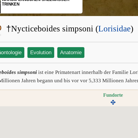
TRINKEN
SCHOPF
BEWEG
†
Nycticeboides simpsoni (
Lorisidae
)
äontologie
Evolution
Anatomie
eboides simpsoni
ist eine Primatenart innerhalb der Familie Lor
Millionen Jahren begann und bis vor vor 5,333 Millionen Jahre
Fundorte