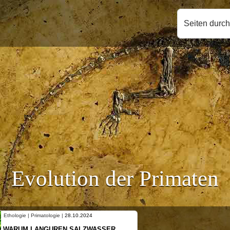
Seiten durc
Evolution der Primaten
Ethologie | Primatologie |
28.10.2024
Ethologie |
WARUM LANGUREN SALZWASSER
NEUES 