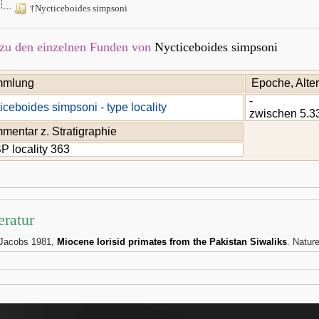
†Nycticeboides simpsoni
zu den einzelnen Funden von
Nycticeboides simpsoni
mlung
Epoche, Alter
-
iceboides simpsoni - type locality
zwischen 5.33
mentar z. Stratigraphie
 locality 363
eratur
 Jacobs 1981,
Miocene Iorisid primates from the Pakistan Siwaliks
. Natur