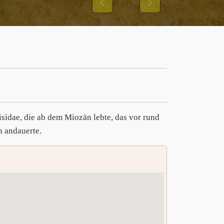
GIBBONS UND IHRER
Previous
Next
UNGSMUSTER
isidae, die ab dem Miozän lebte, das vor rund
n andauerte.