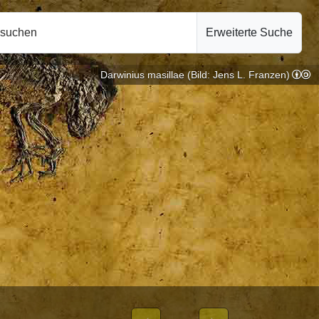
hsuchen
Erweiterte Suche
Darwinius masillae (Bild: Jens L. Franzen)
 Primatologie |
10.10.2024
VON WEIBLICHEN