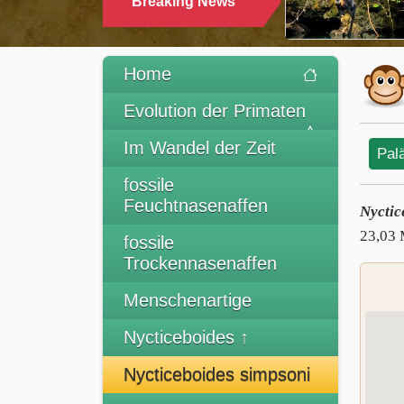
Breaking News
Home
Evolution der Primaten
Im Wandel der Zeit
Pal
fossile
Feuchtnasenaffen
Nyctic
23,03 
fossile
Trockennasenaffen
Menschenartige
Nycticeboides ↑
Nycticeboides simpsoni