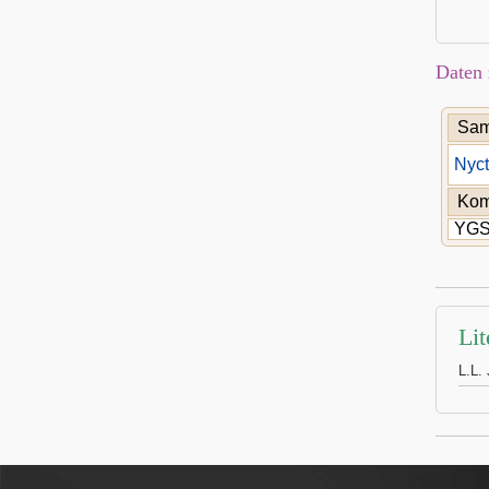
Daten 
Sam
Nyct
Kom
YGSP
Lit
L.L.