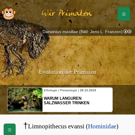
Wir Primaten
Darwinius masillae (Bild: Jens L. Franzen)
Evolution der Primaten
Ethologie | Primatologie |
28.10.2024
WARUM LANGUREN
SALZWASSER TRINKEN
†
Limnopithecus evansi (
Hominidae
)