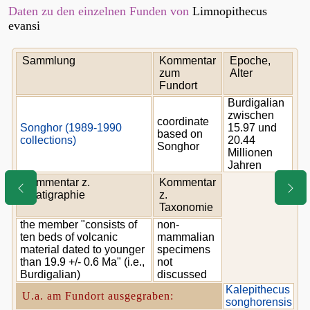
Daten zu den einzelnen Funden von
Limnopithecus
evansi
Sammlung
Kommentar
Epoche,
zum
Alter
Fundort
Burdigalian
zwischen
coordinate
Songhor (1989-1990
15.97 und
based on
collections)
20.44
Songhor
Millionen
Jahren
Kommentar z.
Kommentar
Stratigraphie
z.
Taxonomie
the member "consists of
non-
ten beds of volcanic
mammalian
material dated to younger
specimens
than 19.9 +/- 0.6 Ma" (i.e.,
not
Burdigalian)
discussed
Kalepithecus
U.a. am Fundort ausgegraben:
songhorensis