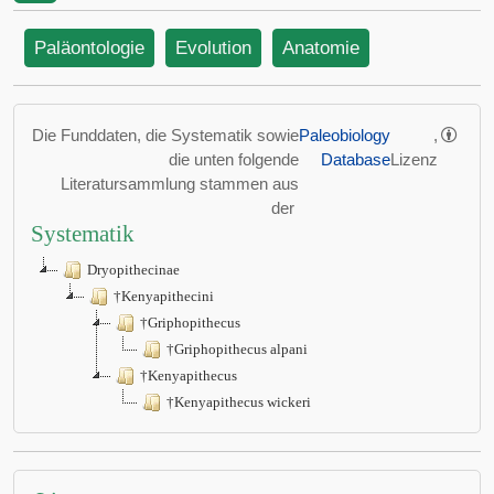
Paläontologie
Evolution
Anatomie
Die Funddaten, die Systematik sowie
Paleobiology
,
die unten folgende
Database
Lizenz
Literatursammlung stammen aus
der
Systematik
Dryopithecinae
†Kenyapithecini
†Griphopithecus
†Griphopithecus alpani
†Kenyapithecus
†Kenyapithecus wickeri