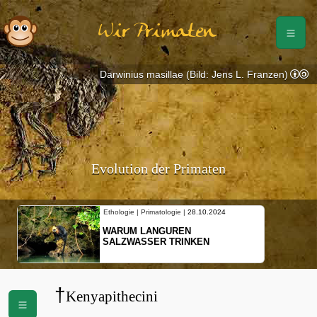
Wir Primaten
Darwinius masillae (Bild: Jens L. Franzen)
Evolution der Primaten
Ethologie | Primatologie |
28.10.2024
WARUM LANGUREN
SALZWASSER TRINKEN
†
Kenyapithecini