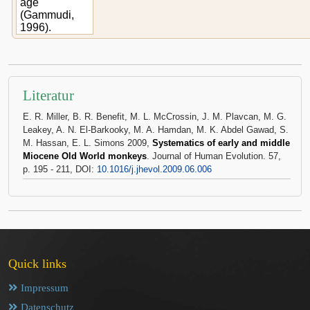
age
(Gammudi,
1996).
Literatur
E. R. Miller, B. R. Benefit, M. L. McCrossin, J. M. Plavcan, M. G.
Leakey, A. N. El-Barkooky, M. A. Hamdan, M. K. Abdel Gawad, S.
M. Hassan, E. L. Simons 2009,
Systematics of early and middle
Miocene Old World monkeys
. Journal of Human Evolution. 57,
p. 195 - 211, DOI:
10.1016/j.jhevol.2009.06.006
Quick links
Impressum
Datenschutz