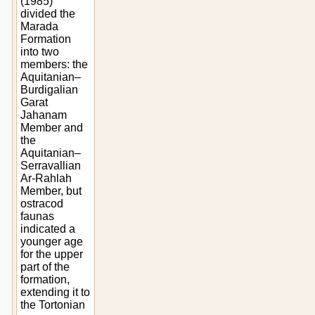
(1985)
divided the
Marada
Formation
into two
members: the
Aquitanian–
Burdigalian
Garat
Jahanam
Member and
the
Aquitanian–
Serravallian
Ar-Rahlah
Member, but
ostracod
faunas
indicated a
younger age
for the upper
part of the
formation,
extending it to
the Tortonian