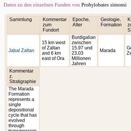
Daten zu den einzelnen Funden von
Prohylobates simonsi
Sammlung
Kommentar
Epoche,
Geologie,
K
zum
Alter
Formation
z
Fundort
S
Burdigalian
15 km west
zwischen
of Zaltan
15.97 und
G
Jabal Zaltan
Marada
and 6 km
23.03
Ze
east of Ora
Millionen
Jahren
Kommentar
z.
Stratigraphie
The Marada
Formation
represents a
single
depositional
cycle that has
evolved
through
transgression,