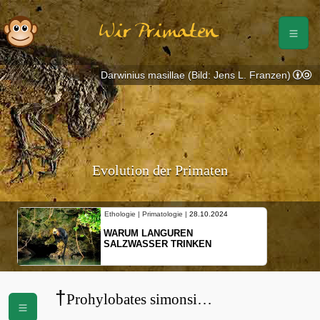
Wir Primaten
Darwinius masillae (Bild: Jens L. Franzen)
Evolution der Primaten
Ethologie | Primatologie |
28.10.2024
WARUM LANGUREN
SALZWASSER TRINKEN
†
Prohylobates simonsi
(
Victoriapithecidae
)