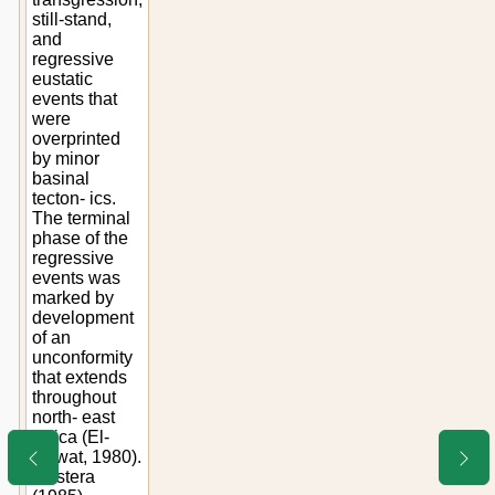
still-stand,
and
regressive
eustatic
events that
were
overprinted
by minor
basinal
tecton- ics.
The terminal
phase of the
regressive
events was
marked by
development
of an
unconformity
that extends
throughout
north- east
Africa (El-
Hawat, 1980).
Mastera