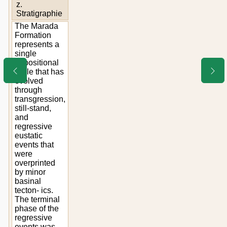
z.
Stratigraphie
The Marada
Formation
represents a
single
depositional
cycle that has
evolved
through
transgression,
still-stand,
and
regressive
eustatic
events that
were
overprinted
by minor
basinal
tecton- ics.
The terminal
phase of the
regressive
events was