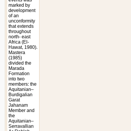
marked by
development
of an
unconformity
that extends
throughout
north- east
Africa (El-
Hawat, 1980).
Mastera
(1985)
divided the
Marada
Formation
into two
members: the
Aquitanian–
Burdigalian
Garat
Jahanam
Member and
the
Aquitanian–
Serravallian