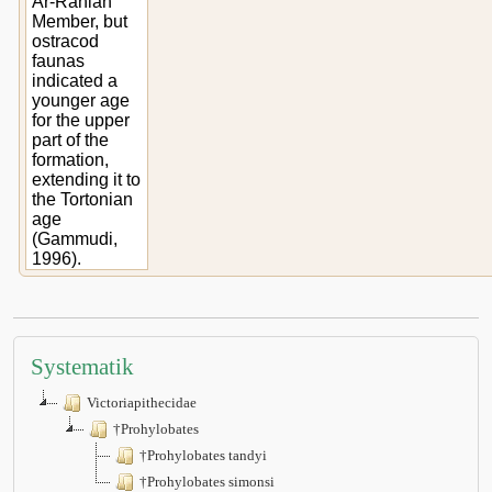
Ar-Rahlah
Member, but
ostracod
faunas
indicated a
younger age
for the upper
part of the
formation,
extending it to
the Tortonian
age
(Gammudi,
1996).
Systematik
Victoriapithecidae
†Prohylobates
†Prohylobates tandyi
†Prohylobates simonsi