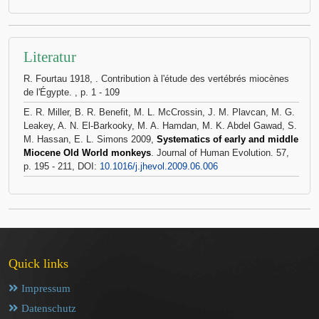
Literatur
R. Fourtau 1918,
. Contribution à l'étude des vertébrés miocènes
de l'Égypte. , p. 1 - 109
E. R. Miller, B. R. Benefit, M. L. McCrossin, J. M. Plavcan, M. G.
Leakey, A. N. El-Barkooky, M. A. Hamdan, M. K. Abdel Gawad, S.
M. Hassan, E. L. Simons 2009,
Systematics of early and middle
Miocene Old World monkeys
. Journal of Human Evolution. 57,
p. 195 - 211, DOI:
10.1016/j.jhevol.2009.06.006
Quick links
Impressum
Datenschutz