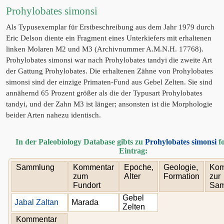
Prohylobates simonsi
Als Typusexemplar für Erstbeschreibung aus dem Jahr 1979 durch
Eric Delson diente ein Fragment eines Unterkiefers mit erhaltenen
linken Molaren M2 und M3 (Archivnummer A.M.N.H. 17768).
Prohylobates simonsi war nach Prohylobates tandyi die zweite Art
der Gattung Prohylobates. Die erhaltenen Zähne von Prohylobates
simonsi sind der einzige Primaten-Fund aus Gebel Zelten. Sie sind
annähernd 65 Prozent größer als die der Typusart Prohylobates
tandyi, und der Zahn M3 ist länger; ansonsten ist die Morphologie
beider Arten nahezu identisch.
In der Paleobiology Database gibts zu
Prohylobates simonsi
f
Eintrag:
Sammlung
Kommentar
Epoche,
Geologie,
Kom
zum
Alter
Formation
zur
Fundort
Sam
Gebel
Jabal Zaltan
Marada
Zelten
Kommentar