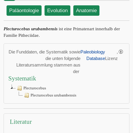
Paläontologie
Evolution
Anatomie
Plecturocebus urubambensis
ist eine Primatenart innerhalb der
Familie Pitheciidae.
Die Funddaten, die Systematik sowie
Paleobiology
,
die unten folgende
Database
Lizenz
Literatursammlung stammen aus
der
Systematik
Plecturocebus
Plecturocebus urubambensis
Literatur