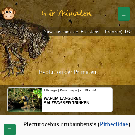
Wir Primaten
Darwinius masillae (Bild: Jens L. Franzen)
Evolution der Primaten
Ethologie | Primatologie |
28.10.2024
WARUM LANGUREN
SALZWASSER TRINKEN
Plecturocebus urubambensis (
Pitheciidae
)