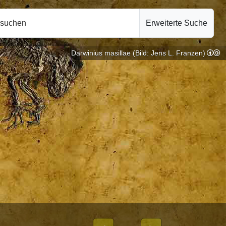
hsuchen
Erweiterte Suche
Darwinius masillae (Bild: Jens L. Franzen)