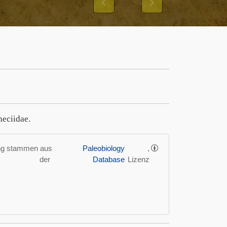
Previous
Next
heciidae.
ung stammen aus
Paleobiology
,
der
Database
Lizenz