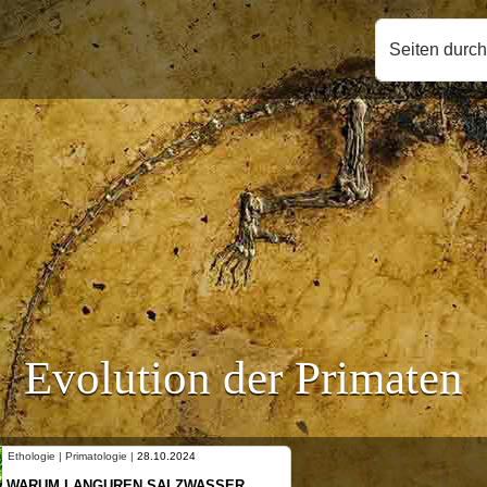
Seiten durc
Evolution der Primaten
Ethologie | Primatologie |
28.10.2024
WARUM LANGUREN SALZWASSER