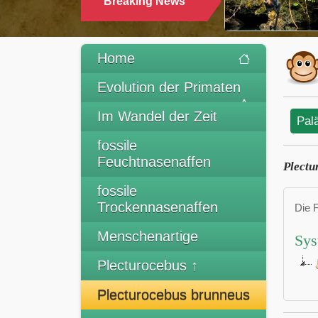
Breaking News
Home
Evolution der Primaten
Im Wandel der Zeit
Pal
fossile
Feuchtnasenaffen
Plectu
fossile
Trockennasenaffen
Die 
Menschenartige
Sys
Plecturocebus ↑
Plecturocebus brunneus