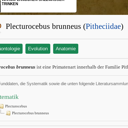
TRINKEN
Plecturocebus brunneus (
Pitheciidae
)
äontologie
Evolution
Anatomie
rocebus brunneus
ist eine Primatenart innerhalb der Familie Pit
Funddaten, die Systematik sowie die unten folgende Literatursamml
tematik
Plecturocebus
Plecturocebus brunneus