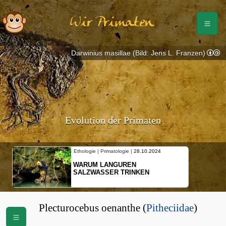
Wir Primaten
Darwinius masillae (Bild: Jens L. Franzen)
Evolution der Primaten
Ethologie | Primatologie |
28.10.2024
WARUM LANGUREN
SALZWASSER TRINKEN
Plecturocebus oenanthe (
Pitheciidae
)