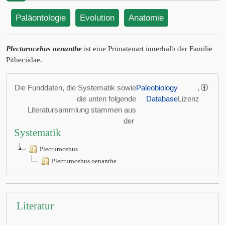
Paläontologie
Evolution
Anatomie
Plecturocebus oenanthe
ist eine Primatenart innerhalb der Familie
Pitheciidae.
Die Funddaten, die Systematik sowie
Paleobiology
,
die unten folgende
Database
Lizenz
Literatursammlung stammen aus
der
Systematik
Plecturocebus
Plecturocebus oenanthe
Literatur