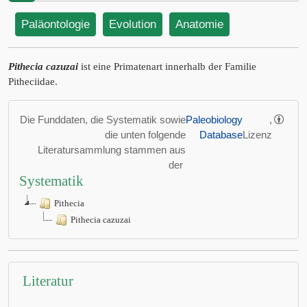
Paläontologie
Evolution
Anatomie
Pithecia cazuzai
ist eine Primatenart innerhalb der Familie
Pitheciidae.
Die Funddaten, die Systematik sowie
Paleobiology
,
die unten folgende
Database
Lizenz
Literatursammlung stammen aus
der
Systematik
Pithecia
Pithecia cazuzai
Literatur