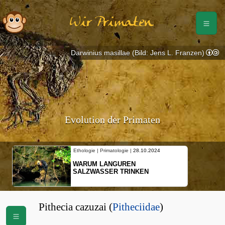
Wir Primaten
Darwinius masillae (Bild: Jens L. Franzen)
Evolution der Primaten
Ethologie | Primatologie |
28.10.2024
WARUM LANGUREN
SALZWASSER TRINKEN
Pithecia cazuzai (
Pitheciidae
)