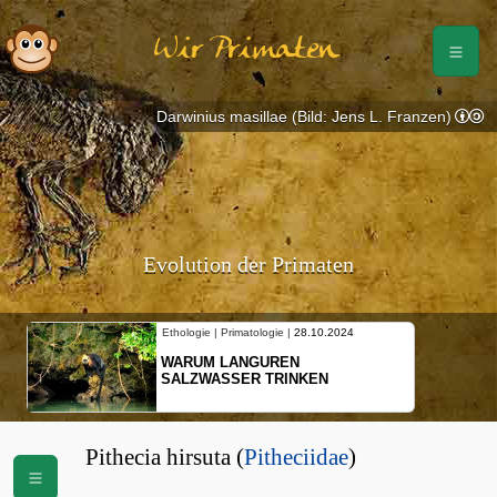
Wir Primaten
Darwinius masillae (Bild: Jens L. Franzen)
Evolution der Primaten
Ethologie | Primatologie |
28.10.2024
WARUM LANGUREN
SALZWASSER TRINKEN
Pithecia hirsuta (
Pitheciidae
)