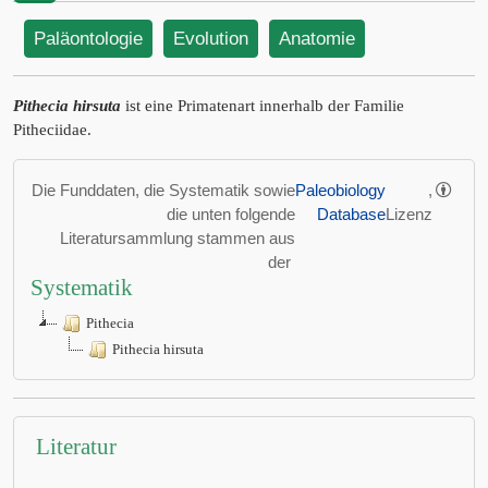
Paläontologie
Evolution
Anatomie
Pithecia hirsuta
ist eine Primatenart innerhalb der Familie
Pitheciidae.
Die Funddaten, die Systematik sowie
Paleobiology
,
die unten folgende
Database
Lizenz
Literatursammlung stammen aus
der
Systematik
Pithecia
Pithecia hirsuta
Literatur