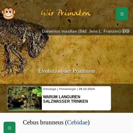
Wir Primaten
Darwinius masillae (Bild: Jens L. Franzen)
Evolution der Primaten
Ethologie | Primatologie |
28.10.2024
WARUM LANGUREN
SALZWASSER TRINKEN
Cebus brunneus (
Cebidae
)