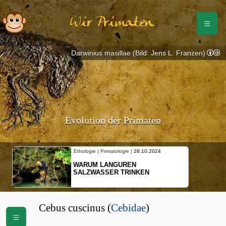
Wir Primaten
Darwinius masillae (Bild: Jens L. Franzen)
Evolution der Primaten
Ethologie | Primatologie |
28.10.2024
WARUM LANGUREN
SALZWASSER TRINKEN
Cebus cuscinus (
Cebidae
)