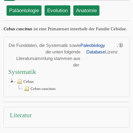
Paläontologie
Evolution
Anatomie
Cebus cuscinus
ist eine Primatenart innerhalb der Familie Cebidae.
Die Funddaten, die Systematik sowie
Paleobiology
,
die unten folgende
Database
Lizenz
Literatursammlung stammen aus
der
Systematik
Cebus
Cebus cuscinus
Literatur