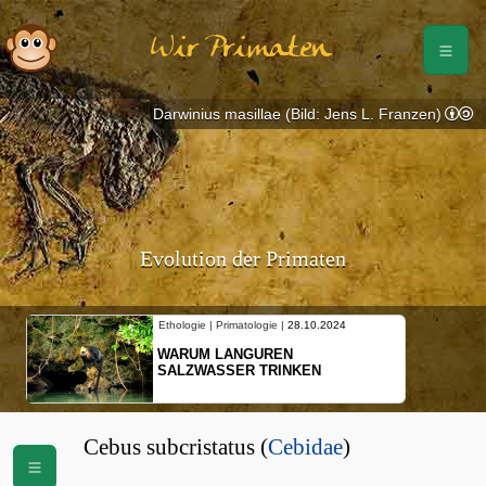
Wir Primaten
Darwinius masillae (Bild: Jens L. Franzen)
Evolution der Primaten
Ethologie | Primatologie |
28.10.2024
WARUM LANGUREN
SALZWASSER TRINKEN
Cebus subcristatus (
Cebidae
)