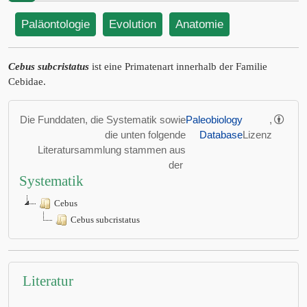
Paläontologie
Evolution
Anatomie
Cebus subcristatus
ist eine Primatenart innerhalb der Familie
Cebidae.
Die Funddaten, die Systematik sowie
Paleobiology
,
die unten folgende
Database
Lizenz
Literatursammlung stammen aus
der
Systematik
Cebus
Cebus subcristatus
Literatur