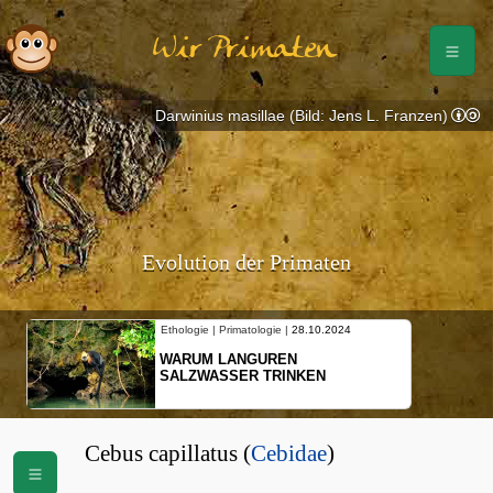
Wir Primaten
Darwinius masillae (Bild: Jens L. Franzen)
Evolution der Primaten
Ethologie | Primatologie |
28.10.2024
WARUM LANGUREN
SALZWASSER TRINKEN
Cebus capillatus (
Cebidae
)