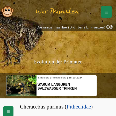
Wir Primaten
Darwinius masillae (Bild: Jens L. Franzen)
Evolution der Primaten
Ethologie | Primatologie |
28.10.2024
WARUM LANGUREN
SALZWASSER TRINKEN
Cheracebus purinus (
Pitheciidae
)