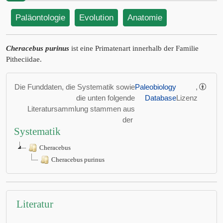
Paläontologie
Evolution
Anatomie
Cheracebus purinus
ist eine Primatenart innerhalb der Familie
Pitheciidae.
Die Funddaten, die Systematik sowie
Paleobiology
,
die unten folgende
Database
Lizenz
Literatursammlung stammen aus
der
Systematik
Cheracebus
Cheracebus purinus
Literatur