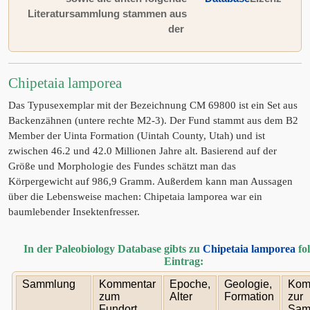
Literatursammlung stammen aus
der
Chipetaia lamporea
Das Typusexemplar mit der Bezeichnung CM 69800 ist ein Set aus
Backenzähnen (untere rechte M2-3). Der Fund stammt aus dem B2
Member der Uinta Formation (Uintah County, Utah) und ist
zwischen 46.2 und 42.0 Millionen Jahre alt. Basierend auf der
Größe und Morphologie des Fundes schätzt man das
Körpergewicht auf 986,9 Gramm. Außerdem kann man Aussagen
über die Lebensweise machen: Chipetaia lamporea war ein
baumlebender Insektenfresser.
In der Paleobiology Database gibts zu
Chipetaia lamporea
fo
Eintrag:
Sammlung
Kommentar
Epoche,
Geologie,
Kom
zum
Alter
Formation
zur
Fundort
Sam