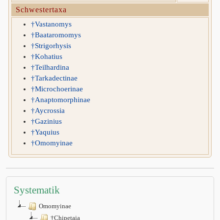
Schwestertaxa
†Vastanomys
†Baataromomys
†Strigorhysis
†Kohatius
†Teilhardina
†Tarkadectinae
†Microchoerinae
†Anaptomorphinae
†Aycrossia
†Gazinius
†Yaquius
†Omomyinae
Systematik
Omomyinae
†Chipetaia