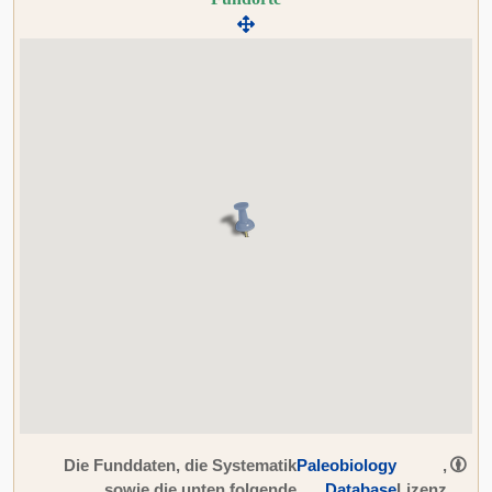
Die Funddaten, die Systematik
Paleobiology
,
sowie die unten folgende
Database
Lizenz