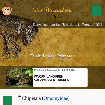
Wir Primaten
Darwinius masillae (Bild: Jens L. Franzen)
Evolution der Primaten
Ethologie | Primatologie |
28.10.2024
WARUM LANGUREN
SALZWASSER TRINKEN
†
Chipetaia (
Omomyidae
)