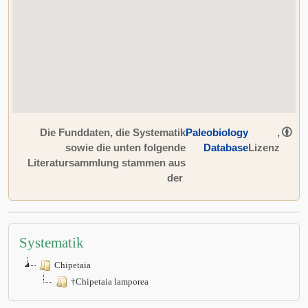
Die Funddaten, die Systematik
Paleobiology
,
sowie die unten folgende
Database
Lizenz
Literatursammlung stammen aus
der
Systematik
Chipetaia
†Chipetaia lamporea