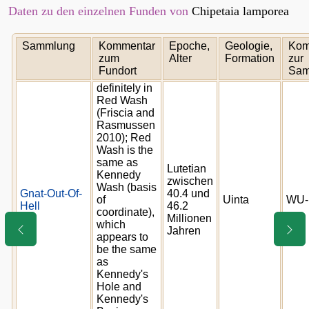
Daten zu den einzelnen Funden von
Chipetaia lamporea
Sammlung
Kommentar
Epoche,
Geologie,
Kom
zum
Alter
Formation
zur
Fundort
Sam
definitely in
Red Wash
(Friscia and
Rasmussen
2010); Red
Wash is the
same as
Lutetian
Kennedy
zwischen
Wash (basis
Gnat-Out-Of-
40.4 und
of
Uinta
WU-
Hell
46.2
coordinate),
Millionen
which
Jahren
appears to
be the same
as
Kennedy's
Hole and
Kennedy's