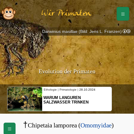
Wir Primaten
Darwinius masillae (Bild: Jens L. Franzen)
Evolution der Primaten
Ethologie | Primatologie |
28.10.2024
WARUM LANGUREN
SALZWASSER TRINKEN
†
Chipetaia lamporea (
Omomyidae
)