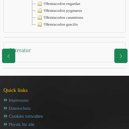
†Hemiacodon engardae
†Hemiacodon pygmaeus
†Hemiacodon casamissus
†Hemiacodon gracilis
Literatur
Quick links
Impressum
Datenschutz
Cookies verwalten
Physik für alle