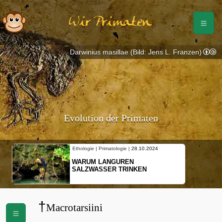
Wir Primaten
Darwinius masillae (Bild: Jens L. Franzen)
Evolution der Primaten
Ethologie | Primatologie |
28.10.2024
WARUM LANGUREN
SALZWASSER TRINKEN
†
Macrotarsiini