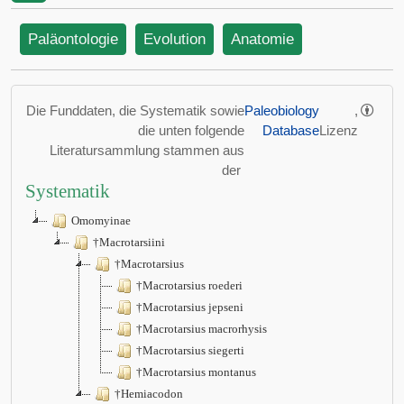
Paläontologie
Evolution
Anatomie
Die Funddaten, die Systematik sowie
Paleobiology
,
die unten folgende
Database
Lizenz
Literatursammlung stammen aus
der
Systematik
Omomyinae
†Macrotarsiini
†Macrotarsius
†Macrotarsius roederi
†Macrotarsius jepseni
†Macrotarsius macrorhysis
†Macrotarsius siegerti
†Macrotarsius montanus
†Hemiacodon