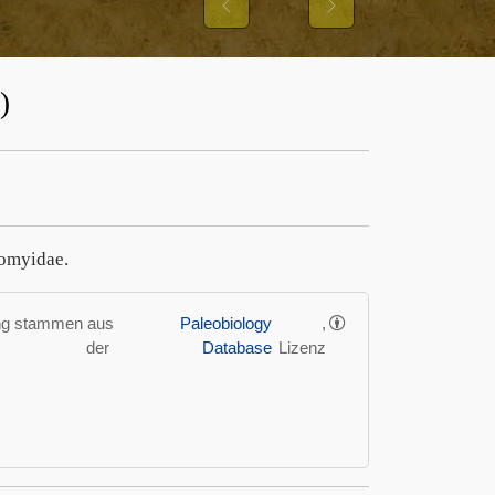
Previous
Next
)
momyidae.
ung stammen aus
Paleobiology
,
der
Database
Lizenz