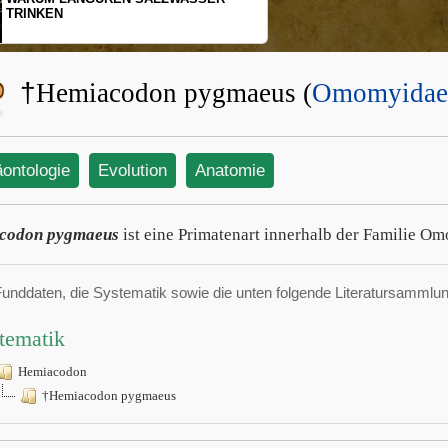
TRINKEN
†
Hemiacodon pygmaeus (
Omomyidae
äontologie
Evolution
Anatomie
codon pygmaeus
ist eine Primatenart innerhalb der Familie O
Funddaten, die Systematik sowie die unten folgende Literatursamml
tematik
Hemiacodon
†Hemiacodon pygmaeus