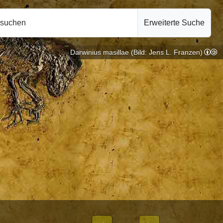
hsuchen
Erweiterte Suche
Darwinius masillae (Bild: Jens L. Franzen)