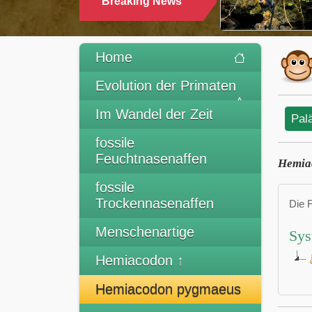
Breaking News
Home
Evolution der Primaten
Im Wandel der Zeit
Pal
fossile
Feuchtnasenaffen
Hemia
fossile
Trockennasenaffen
Die 
Menschenartige
Sys
Hemiacodon ↑
Hemiacodon pygmaeus