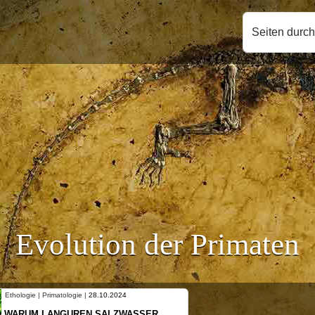
Seiten durc
Evolution der Primaten
Ethologie | Primatologie |
28.10.2024
WARUM LANGUREN SALZWASSER