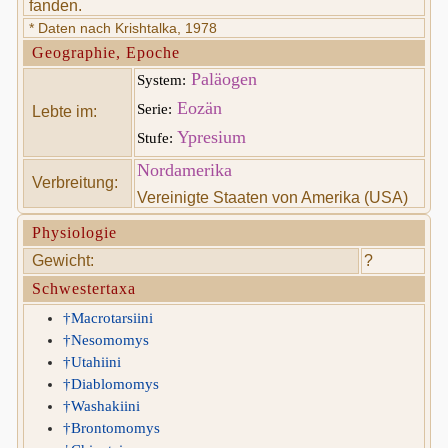
fanden.
* Daten nach Krishtalka, 1978
Geographie, Epoche
Paläogen
System:
Eozän
Serie:
Lebte im:
Ypresium
Stufe:
Nordamerika
Verbreitung:
Vereinigte Staaten von Amerika (USA)
Physiologie
Gewicht:
?
Schwestertaxa
†Macrotarsiini
†Nesomomys
†Utahiini
†Diablomomys
†Washakiini
†Brontomomys