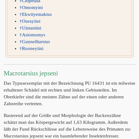
†Chipetaia
†Omomyini
†Ekwiiyemakius
†Ourayiini
†Uintaniini
†Asiomomys
†Gunnelltarsius
†Rooneyiini
Macrotarsius jepseni
Das Typusexemplar mit der Bezeichnung PU 16431 ist ein teilweise
erhaltener Schädel mit rechten und linken Gebissteilen. Im
Oberkiefer sind die meisten Zähne auf der einen oder anderen
Zahnreihe vertreten.
Basierend auf der Größe und Morphologie der Backenzähne
schätzt man das Körpergewicht auf 1,63 Kilogramm. Außerdem
läßt der Fund Rückschlüsse auf die Lebensweise des Primaten zu:
Macrotarsius jepseni war ein baumlebender Insektenfresser.