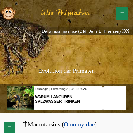
Wir Primaten
Darwinius masillae (Bild: Jens L. Franzen)
Evolution der Primaten
Ethologie | Primatologie |
10.10.2024
NEUES VON WEIBLICHEN
SCHOPFGIBBONS UND IHRER
BEWEGUNGSMUSTER
†
Macrotarsius (
Omomyidae
)