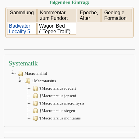
folgenden Eintrag:
Sammlung
Kommentar
Epoche,
Geologie,
zum Fundort
Alter
Formation
Badwater
Wagon Bed
Locality 5
("Tepee Trail")
Systematik
Macrotarsiini
†Macrotarsius
†Macrotarsius roederi
†Macrotarsius jepseni
†Macrotarsius macrorhysis
†Macrotarsius siegerti
†Macrotarsius montanus