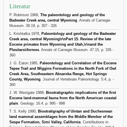
Literatur
P. Robinson 1968,
The paleontology and geology of the
Badwater Creek area, central Wyoming
. Annals of Carnegie
Museum. 39:19, p. 307 - 326
L. Krishtalka 1978,
Paleontology and geology of the Badwater
Creek area, central Wyoming\r\nPart 15. Review of the late
Eocene primates from Wyoming and Utah,\r\nand the
Plesitarsiiformes
. Annals of Carnegie Museum. 47:15, p. 335 -
360
J. G. Eaton 1985,
Paleontology and Correlation of the Eocene
Tepee Trail and Wiggins Formations in the North Fork of Owl
Creek Area, Southeastern Absaroka Range, Hot Springs
County, Wyoming
. Journal of Vertebrate Paleontology. 5:4, p. -
360
J. W. Westgate 1988,
Biostratigraphic implications of the first
Eocene land-mammal fauna from the North American coastal
plain
. Geology. 16:4, p. 995 - 998
T. S. Kelly 1990,
Biostratigraphy of Uintan and Duchesnean
land mammal assemblages from the Middle Member of the
Sespe Formation, Simi Valley, California
. Contributions in