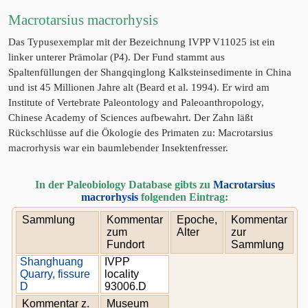
Macrotarsius macrorhysis
Das Typusexemplar mit der Bezeichnung IVPP V11025 ist ein
linker unterer Prämolar (P4). Der Fund stammt aus
Spaltenfüllungen der Shangqinglong Kalksteinsedimente in China
und ist 45 Millionen Jahre alt (Beard et al. 1994). Er wird am
Institute of Vertebrate Paleontology and Paleoanthropology,
Chinese Academy of Sciences aufbewahrt. Der Zahn läßt
Rückschlüsse auf die Ökologie des Primaten zu: Macrotarsius
macrorhysis war ein baumlebender Insektenfresser.
In der Paleobiology Database gibts zu
Macrotarsius
macrorhysis
folgenden Eintrag:
Sammlung
Kommentar
Epoche,
Kommentar
zum
Alter
zur
Fundort
Sammlung
Shanghuang
IVPP
Quarry, fissure
locality
D
93006.D
Kommentar z.
Museum