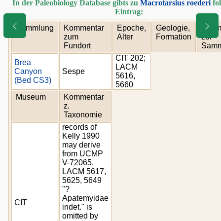
In der Paleobiology Database gibts zu
Macrotarsius roederi
fo
Eintrag:
Sammlung
Kommentar
Epoche,
Geologie,
Komm
zum
Alter
Formation
zur
Fundort
Samm
CIT 202;
Brea
LACM
Canyon
Sespe
5616,
(Bed CS3)
5660
Museum
Kommentar
z.
Taxonomie
records of
Kelly 1990
may derive
from UCMP
V-72065,
LACM 5617,
5625, 5649
"?
Apatemyidae
CIT
indet." is
omitted by