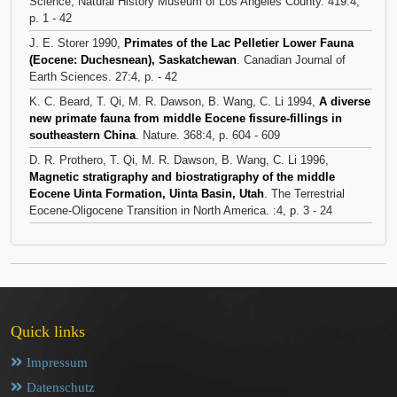
Science, Natural History Museum of Los Angeles County. 419:4,
p. 1 - 42
J. E. Storer 1990,
Primates of the Lac Pelletier Lower Fauna
(Eocene: Duchesnean), Saskatchewan
. Canadian Journal of
Earth Sciences. 27:4, p. - 42
K. C. Beard, T. Qi, M. R. Dawson, B. Wang, C. Li 1994,
A diverse
new primate fauna from middle Eocene fissure-fillings in
southeastern China
. Nature. 368:4, p. 604 - 609
D. R. Prothero, T. Qi, M. R. Dawson, B. Wang, C. Li 1996,
Magnetic stratigraphy and biostratigraphy of the middle
Eocene Uinta Formation, Uinta Basin, Utah
. The Terrestrial
Eocene-Oligocene Transition in North America. :4, p. 3 - 24
Quick links
Impressum
Datenschutz