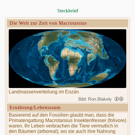
Steckbrief
Die Welt zur Zeit von Macrotarsius
Landmassenverteilung im Eozän
Bild: Ron Blakely
Ernährung/Lebensraum
Basierend auf den Fossilien glaubt man, dass die
Primatengattung Macrotarsius Insektenfresser (folivore)
waren. Ihr Leben verbrachen die Tiere vermutlich in
den Bäumen (arboreal), wo sie auch ihre Nahrung