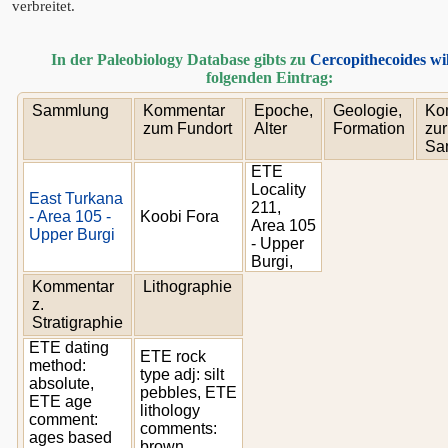
verbreitet.
In der Paleobiology Database gibts zu
Cercopithecoides wil
folgenden Eintrag:
Sammlung
Kommentar
Epoche,
Geologie,
Ko
zum Fundort
Alter
Formation
zur
Sa
ETE
Locality
East Turkana
211,
- Area 105 -
Koobi Fora
Area 105
Upper Burgi
- Upper
Burgi,
Kommentar
Lithographie
z.
Stratigraphie
ETE dating
ETE rock
method:
type adj: silt
absolute,
pebbles, ETE
ETE age
lithology
comment:
comments:
ages based
brown