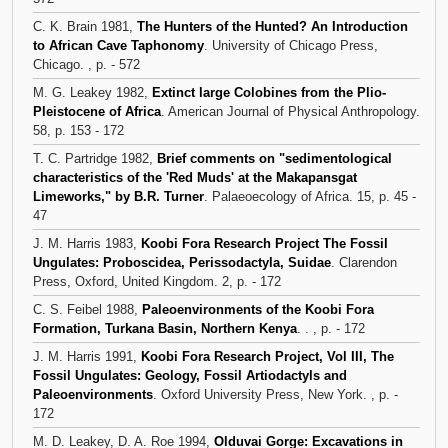
C. K. Brain 1981,
The Hunters of the Hunted? An Introduction
to African Cave Taphonomy
. University of Chicago Press,
Chicago. , p. - 572
M. G. Leakey 1982,
Extinct large Colobines from the Plio-
Pleistocene of Africa
. American Journal of Physical Anthropology.
58, p. 153 - 172
T. C. Partridge 1982,
Brief comments on "sedimentological
characteristics of the 'Red Muds' at the Makapansgat
Limeworks," by B.R. Turner
. Palaeoecology of Africa. 15, p. 45 -
47
J. M. Harris 1983,
Koobi Fora Research Project The Fossil
Ungulates: Proboscidea, Perissodactyla, Suidae
. Clarendon
Press, Oxford, United Kingdom. 2, p. - 172
C. S. Feibel 1988,
Paleoenvironments of the Koobi Fora
Formation, Turkana Basin, Northern Kenya
. . , p. - 172
J. M. Harris 1991,
Koobi Fora Research Project, Vol III, The
Fossil Ungulates: Geology, Fossil Artiodactyls and
Paleoenvironments
. Oxford University Press, New York. , p. -
172
M. D. Leakey, D. A. Roe 1994,
Olduvai Gorge: Excavations in