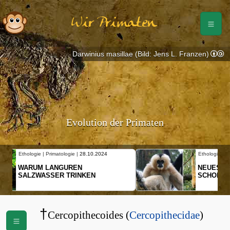
Wir Primaten
Darwinius masillae (Bild: Jens L. Franzen)
Evolution der Primaten
Ethologie | Primatologie |
10.10.2024
NEUES VON WEIBLICHEN
SCHOPFGIBBONS UND IHRER
BEWEGUNGSMUSTER
†
Cercopithecoides (
Cercopithecidae
)