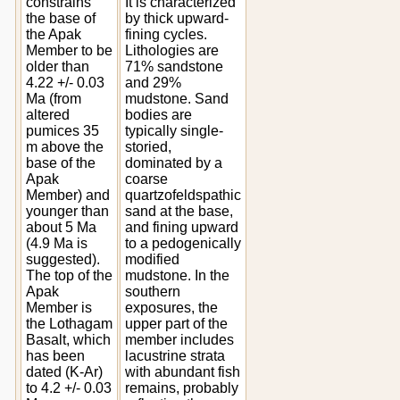
constrains
It is characterized
the base of
by thick upward-
the Apak
fining cycles.
Member to be
Lithologies are
older than
71% sandstone
4.22 +/- 0.03
and 29%
Ma (from
mudstone. Sand
altered
bodies are
pumices 35
typically single-
m above the
storied,
base of the
dominated by a
Apak
coarse
Member) and
quartzofeldspathic
younger than
sand at the base,
about 5 Ma
and fining upward
(4.9 Ma is
to a pedogenically
suggested).
modified
The top of the
mudstone. In the
Apak
southern
Member is
exposures, the
the Lothagam
upper part of the
Basalt, which
member includes
has been
lacustrine strata
dated (K-Ar)
with abundant fish
to 4.2 +/- 0.03
remains, probably