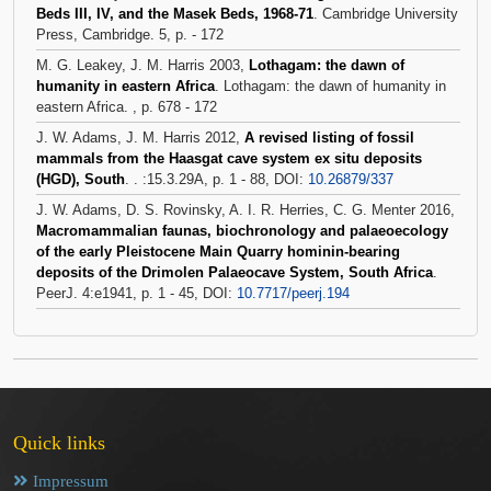
Beds III, IV, and the Masek Beds, 1968-71
. Cambridge University
Press, Cambridge. 5, p. - 172
M. G. Leakey, J. M. Harris 2003,
Lothagam: the dawn of
humanity in eastern Africa
. Lothagam: the dawn of humanity in
eastern Africa. , p. 678 - 172
J. W. Adams, J. M. Harris 2012,
A revised listing of fossil
mammals from the Haasgat cave system ex situ deposits
(HGD), South
. . :15.3.29A, p. 1 - 88, DOI:
10.26879/337
J. W. Adams, D. S. Rovinsky, A. I. R. Herries, C. G. Menter 2016,
Macromammalian faunas, biochronology and palaeoecology
of the early Pleistocene Main Quarry hominin-bearing
deposits of the Drimolen Palaeocave System, South Africa
.
PeerJ. 4:e1941, p. 1 - 45, DOI:
10.7717/peerj.194
Quick links
Impressum