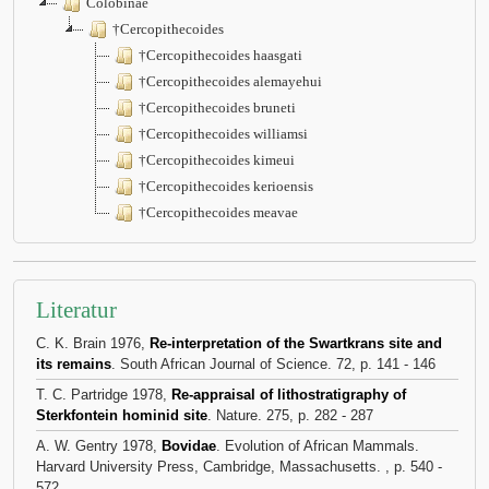
Colobinae
†Cercopithecoides
†Cercopithecoides haasgati
†Cercopithecoides alemayehui
†Cercopithecoides bruneti
†Cercopithecoides williamsi
†Cercopithecoides kimeui
†Cercopithecoides kerioensis
†Cercopithecoides meavae
Literatur
C. K. Brain 1976,
Re-interpretation of the Swartkrans site and
its remains
. South African Journal of Science. 72, p. 141 - 146
T. C. Partridge 1978,
Re-appraisal of lithostratigraphy of
Sterkfontein hominid site
. Nature. 275, p. 282 - 287
A. W. Gentry 1978,
Bovidae
. Evolution of African Mammals.
Harvard University Press, Cambridge, Massachusetts. , p. 540 -
572