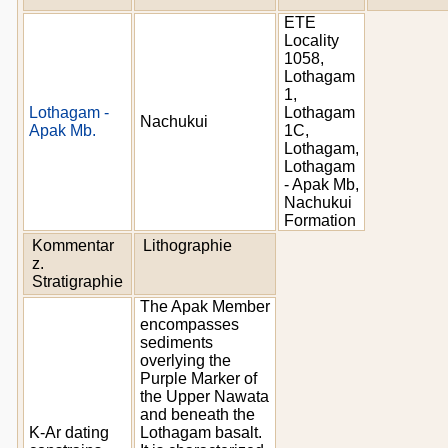
ETE
Locality
1058,
Lothagam
1,
Lothagam -
Lothagam
Nachukui
Apak Mb.
1C,
Lothagam,
Lothagam
- Apak Mb,
Nachukui
Formation
Kommentar
Lithographie
z.
Stratigraphie
The Apak Member
encompasses
sediments
overlying the
Purple Marker of
the Upper Nawata
and beneath the
K-Ar dating
Lothagam basalt.