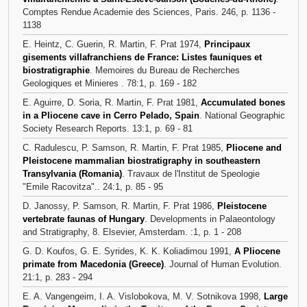
Comptes Rendue Academie des Sciences, Paris. 246, p. 1136 -
1138
E. Heintz, C. Guerin, R. Martin, F. Prat 1974,
Principaux
gisements villafranchiens de France: Listes fauniques et
biostratigraphie
. Memoires du Bureau de Recherches
Geologiques et Minieres . 78:1, p. 169 - 182
E. Aguirre, D. Soria, R. Martin, F. Prat 1981,
Accumulated bones
in a Pliocene cave in Cerro Pelado, Spain
. National Geographic
Society Research Reports. 13:1, p. 69 - 81
C. Radulescu, P. Samson, R. Martin, F. Prat 1985,
Pliocene and
Pleistocene mammalian biostratigraphy in southeastern
Transylvania (Romania)
. Travaux de l'Institut de Speologie
"Emile Racovitza".. 24:1, p. 85 - 95
D. Janossy, P. Samson, R. Martin, F. Prat 1986,
Pleistocene
vertebrate faunas of Hungary
. Developments in Palaeontology
and Stratigraphy, 8. Elsevier, Amsterdam. :1, p. 1 - 208
G. D. Koufos, G. E. Syrides, K. K. Koliadimou 1991,
A Pliocene
primate from Macedonia (Greece)
. Journal of Human Evolution.
21:1, p. 283 - 294
E. A. Vangengeim, I. A. Vislobokova, M. V. Sotnikova 1998,
Large