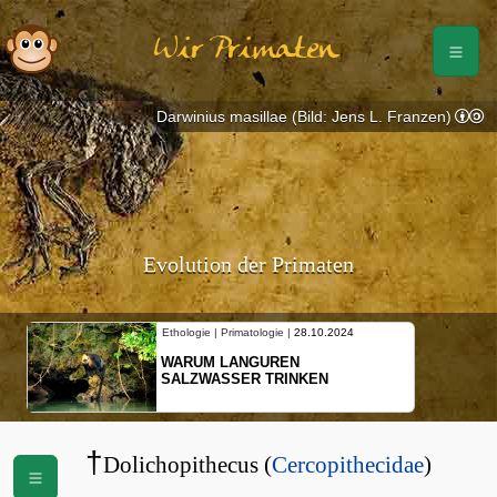
Wir Primaten
Darwinius masillae (Bild: Jens L. Franzen)
Evolution der Primaten
Ethologie | Primatologie |
28.10.2024
WARUM LANGUREN
SALZWASSER TRINKEN
†
Dolichopithecus (
Cercopithecidae
)