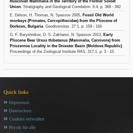
Ruscinian Mammalia in the Territory of the Former Soviet
Union
. Stratigraphy and Geological Correlation. 6:4, p. 368 - 382
E. Delson, H. Thomas, N. Spassov 2005,
Fossil Old World
monkeys (Primates, Cercopithecidae) from the Pliocene of
Dorkovo, Bulgaria
. Geodiversitas. 27:1, p. 159 - 166
G. F. Baryshnikov, D. S. Zakharov, N. Spassov 2013,
Early
Pliocene Bear Ursus thibetanus (Mammalia, Carnivora) from
Priozernoe Locality in the Dniester Basin (Moldova Republic)
.
Proceedings of the Zoological Institute RAS. 317:1, p. 3 - 10
Quick links
Impressum
Datenschutz
Cookies verwalten
Physik für alle