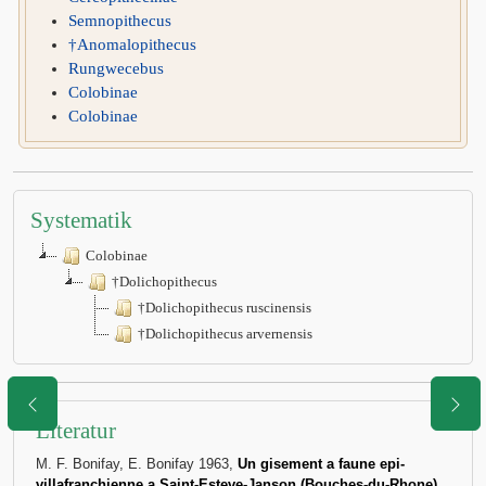
Semnopithecus
†Anomalopithecus
Rungwecebus
Colobinae
Colobinae
Systematik
Colobinae
†Dolichopithecus
†Dolichopithecus ruscinensis
†Dolichopithecus arvernensis
Literatur
M. F. Bonifay, E. Bonifay 1963,
Un gisement a faune epi-
villafranchienne a Saint-Esteve-Janson (Bouches-du-Rhone)
.