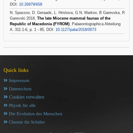
DOI:
10.26879/658
N. Spassov, D. Geraads, L. Hristova, G N. Markov, B Garevska, R
Garevski 2018,
The late Miocene mammal faunas of the
Republic of Macedonia (FYROM)
. Palaeontographica Abteilung
A. 311:1-6, p. 1 - 85, DOI:
10.1127/pala/2018/0073
Quick links
Impressum
Datenschutz
Cookies verwalten
Physik für alle
Die Evolution des Menschen
Chemie für Schüler