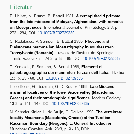
Literatur
E. Heintz, M. Brunet, B. Battail 1981,
A cercopithecid primate
from the late miocene of Molayan, Afghanistan, with remarks
on Mesopithecus
. International Journal of Primatology. 2:3, p.
273 - 284, DOI:
10.1007/BF02739335
C. Radulescu, P. Samson, B. Battail 1985,
Pliocene and
Pleistocene mammalian biostratigraphy in southeastern
Transylvania (Romania)
. Travaux de l'Institut de Speologie
"Emile Racovitza".. 24:3, p. 85 - 95, DOI:
10.1007/BF02739335
T. Kotsakis, P. Samson, B. Battail 1986,
Elementi di
paleobiogeographia dei mammiferi Terziari dell Italia.
. Hystrix.
1:3, p. 25 - 68, DOI:
10.1007/BF02739335
L. de Bonis, G. Bouvrain, G. D. Koufos 1988,
Late Miocene
mammal localities of the lower Axios valley (Macedonia,
Greece) and their stratigraphic significance
. Modern Geology.
13:3, p. 141 - 147, DOI:
10.1007/BF02739335
N. Schmidt-Kittler, H. de Bruijn, C. Doukas 1995,
The vertebrate
locality Maramena (Macedonia, Greece) at the Turolian-
Ruscinian Boundary (Neogene). 1. General Introduction
.
Munchner Goewiss. Abh. 28:3, p. 9 - 18, DOI: