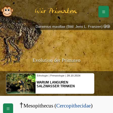
Wir Primaten
Darwinius masillae (Bild: Jens L. Franzen)
Evolution der Primaten
024
Ethologie | Primatologie |
10.10.2024
NEUES VON WEIBLICHEN
SCHOPFGIBBONS UND IHRER
BEWEGUNGSMUSTER
†
Mesopithecus (
Cercopithecidae
)