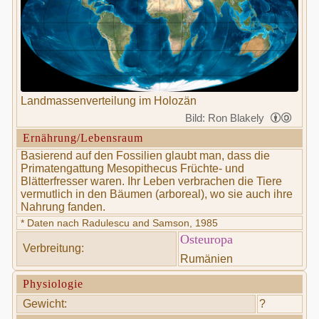
Landmassenverteilung im Holozän
Bild: Ron Blakely
Ernährung/Lebensraum
Basierend auf den Fossilien glaubt man, dass die
Primatengattung Mesopithecus Früchte- und
Blätterfresser waren. Ihr Leben verbrachen die Tiere
vermutlich in den Bäumen (arboreal), wo sie auch ihre
Nahrung fanden.
* Daten nach Radulescu and Samson, 1985
Osteuropa
Verbreitung:
Rumänien
Physiologie
Gewicht:
?