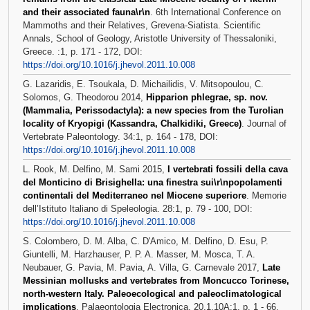
and their associated fauna\r\n
. 6th International Conference on
Mammoths and their Relatives, Grevena-Siatista. Scientific
Annals, School of Geology, Aristotle University of Thessaloniki,
Greece. :1, p. 171 - 172, DOI:
https://doi.org/10.1016/j.jhevol.2011.10.008
G. Lazaridis, E. Tsoukala, D. Michailidis, V. Mitsopoulou, C.
Solomos, G. Theodorou 2014,
Hipparion phlegrae, sp. nov.
(Mammalia, Perissodactyla): a new species from the Turolian
locality of Kryopigi (Kassandra, Chalkidiki, Greece)
. Journal of
Vertebrate Paleontology. 34:1, p. 164 - 178, DOI:
https://doi.org/10.1016/j.jhevol.2011.10.008
L. Rook, M. Delfino, M. Sami 2015,
I vertebrati fossili della cava
del Monticino di Brisighella: una finestra sui\r\npopolamenti
continentali del Mediterraneo nel Miocene superiore
. Memorie
dell’Istituto Italiano di Speleologia. 28:1, p. 79 - 100, DOI:
https://doi.org/10.1016/j.jhevol.2011.10.008
S. Colombero, D. M. Alba, C. D'Amico, M. Delfino, D. Esu, P.
Giuntelli, M. Harzhauser, P. P. A. Masser, M. Mosca, T. A.
Neubauer, G. Pavia, M. Pavia, A. Villa, G. Carnevale 2017,
Late
Messinian mollusks and vertebrates from Moncucco Torinese,
north-western Italy. Paleoecological and paleoclimatological
implications
. Palaeontologia Electronica. 20.1.10A:1, p. 1 - 66,