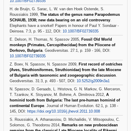
10.1007/BF02739335
H. de Bruijn, G. Sarac, L. W. van den Hoek Ostende, S.
Roussiakis 1999,
The status of the genus name Parapodemus
SCHAUB, 1938; new data bearing on an old controversy
.
Elephants have a snorkel! Papers in honour of Paul Y. Sondaar -
Deinsea. 7:3, p. 95 - 112, DOI:
10.1007/BF02739335
E. Delson, H. Thomas, N. Spassov 2005,
Fossil Old World
monkeys (Primates, Cercopithecidae) from the Pliocene of
Dorkovo, Bulgaria
. Geodiversitas. 27:1, p. 159 - 166, DOI:
10.1007/BF02739335
Z. Boev, N. Spassov, N. Spassov 2009,
First record of ostriches
(Aves, Struthioniformes, Struthionidae) from the late Miocene
of Bulgaria with taxonomic and zoogeographic discussion
.
Geodiversitas. 31:3, p. 493 - 507, DOI:
10.5252/g2009n3a1
N. Spassov, D. Geraads, L. Hristova, G. N. Markov, G. Merceron,
T. Tzankov, K. Stoyanov, M. Bohme, A. Dimitrova 2012,
A
hominid tooth from Bulgaria: The last pre-human hominid of
continental Europe
. Journal of Human Evolution. 62:1, p. 138 -
145, DOI:
https://doi.org/10.1016/j.jhevol.2011.10.008
S. Roussiakis, A. Athanassiou, D. Michailidis, V. Mitsopoulou, C.
Solomos, G. Theodorou 2014,
Remarks on new proboscidean
remains from the classical Late Miocene locality of Pikermi