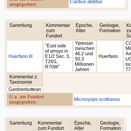
Cantius abditus
ausgegraben:
Sammlung
Kommentar
Epoche,
Geologie,
K
zum
Alter
Formation
zu
Fundort
S
Ypresian
CC
"East side
zwischen
Mi
of arroyo in
46.2 und
Ar
Huerfano III
E1/2 Sec. 3,
Huerfano
50.3
U
T26S,
Millionen
loc
R70W"
Jahren
77
Kommentar z.
Taxonomie
Gardnerbuttean
U.a. am Fundort
Microsyops scottianus
ausgegraben:
Sammlung
Kommentar
Epoche,
Geologie,
zum Fundort
Alter
Formation