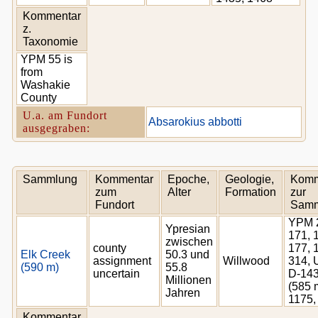
Kommentar
z.
Taxonomie
YPM 55 is
from
Washakie
County
U.a. am Fundort
Absarokius abbotti
ausgegraben:
Sammlung
Kommentar
Epoche,
Geologie,
Komm
zum
Alter
Formation
zur
Fundort
Samm
YPM 2
Ypresian
171, 
zwischen
county
177, 
Elk Creek
50.3 und
assignment
Willwood
314,
(590 m)
55.8
uncertain
D-14
Millionen
(585 
Jahren
1175,
Kommentar