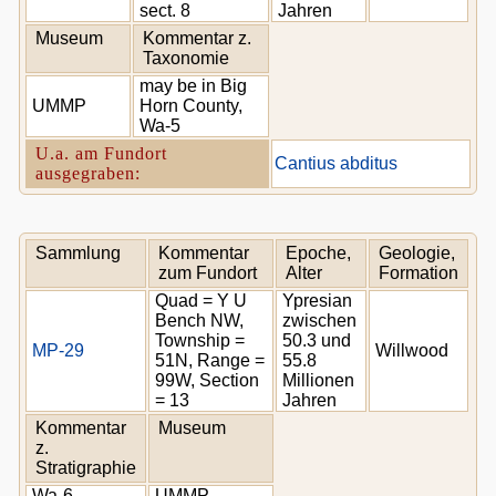
sect. 8
Jahren
Museum
Kommentar z.
Taxonomie
may be in Big
UMMP
Horn County,
Wa-5
U.a. am Fundort
Cantius abditus
ausgegraben:
Sammlung
Kommentar
Epoche,
Geologie,
zum Fundort
Alter
Formation
Quad = Y U
Ypresian
Bench NW,
zwischen
Township =
50.3 und
MP-29
Willwood
51N, Range =
55.8
99W, Section
Millionen
= 13
Jahren
Kommentar
Museum
z.
Stratigraphie
Wa-6
UMMP