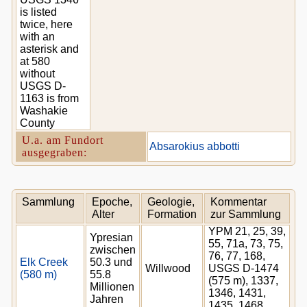
is listed
twice, here
with an
asterisk and
at 580
without
USGS D-
1163 is from
Washakie
County
U.a. am Fundort
Absarokius abbotti
ausgegraben:
Sammlung
Epoche,
Geologie,
Kommentar
Alter
Formation
zur Sammlung
YPM 21, 25, 39,
Ypresian
55, 71a, 73, 75,
zwischen
76, 77, 168,
Elk Creek
50.3 und
Willwood
USGS D-1474
(580 m)
55.8
(575 m), 1337,
Millionen
1346, 1431,
Jahren
1435, 1468