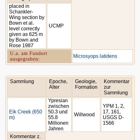
placed in
Schankler-
Wing section by
Bown et al.
UCMP
level correctly
given as 625 m
by Bown and
Rose 1987
U.a. am Fundort
Microsyops latidens
ausgegraben:
Sammlung
Epoche,
Geologie,
Kommentar
Alter
Formation
zur
Sammlung
Ypresian
zwischen
YPM 1, 2,
Elk Creek (650
50.3 und
17, 161,
Willwood
m)
55.8
USGS D-
Millionen
1566
Jahren
Kommentar z.