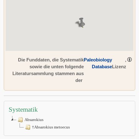
Die Funddaten, die Systematik
Paleobiology
,
sowie die unten folgende
Database
Lizenz
Literatursammlung stammen aus
der
Systematik
Absarokius
†Absarokius metoecus