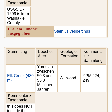
Taxonomie
USGS D-
1599 is from
Washakie
County
U.a. am Fundort
Steinius vespertinus
ausgegraben:
Sammlung
Epoche,
Geologie,
Kommentar
Alter
Formation
zur
Sammlung
Ypresian
zwischen
Elk Creek (480
50.3 und
YPM 224,
Willwood
m)
55.8
249
Millionen
Jahren
Kommentar z.
Taxonomie
this does NOT
include the