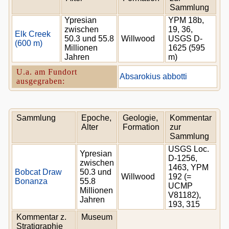
Sammlung
Ypresian
YPM 18b,
zwischen
19, 36,
Elk Creek
50.3 und 55.8
Willwood
USGS D-
(600 m)
Millionen
1625 (595
Jahren
m)
U.a. am Fundort
Absarokius abbotti
ausgegraben:
Sammlung
Epoche,
Geologie,
Kommentar
Alter
Formation
zur
Sammlung
USGS Loc.
Ypresian
D-1256,
zwischen
1463, YPM
Bobcat Draw
50.3 und
Willwood
192 (=
Bonanza
55.8
UCMP
Millionen
V81182),
Jahren
193, 315
Kommentar z.
Museum
Stratigraphie