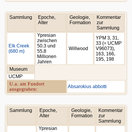
Sammlung
Epoche,
Geologie,
Kommentar
Alter
Formation
zur
Sammlung
Ypresian
YPM 3, 31,
zwischen
33 (= UCMP
Elk Creek
50.3 und
Willwood
V96073),
(680 m)
55.8
163, 166,
Millionen
195, 198
Jahren
Museum
UCMP
U.a. am Fundort
Absarokius abbotti
ausgegraben:
Sammlung
Epoche,
Geologie,
Kommentar
Alter
Formation
zur
Sammlung
Ypresian