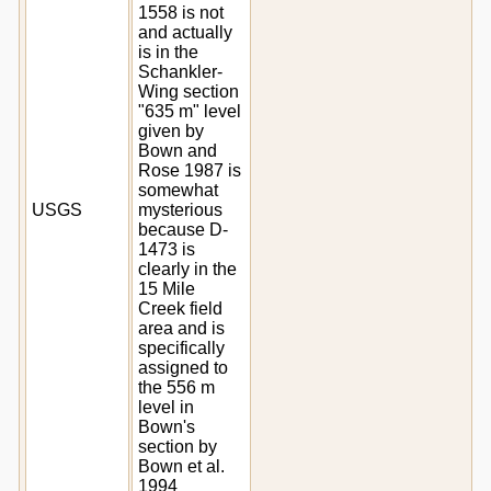
1558 is not
and actually
is in the
Schankler-
Wing section
"635 m" level
given by
Bown and
Rose 1987 is
somewhat
USGS
mysterious
because D-
1473 is
clearly in the
15 Mile
Creek field
area and is
specifically
assigned to
the 556 m
level in
Bown's
section by
Bown et al.
1994