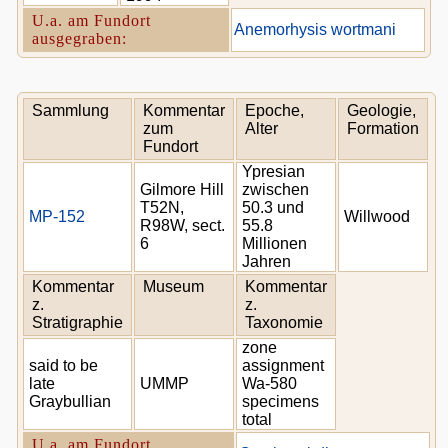
U.a. am Fundort
Anemorhysis wortmani
ausgegraben:
Sammlung
Kommentar
Epoche,
Geologie,
zum
Alter
Formation
Fundort
Ypresian
Gilmore Hill
zwischen
T52N,
50.3 und
MP-152
Willwood
R98W, sect.
55.8
6
Millionen
Jahren
Kommentar
Museum
Kommentar
z.
z.
Stratigraphie
Taxonomie
zone
said to be
assignment
late
UMMP
Wa-580
Graybullian
specimens
total
U.a. am Fundort