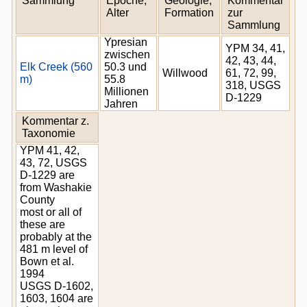
Sammlung
Epoche,
Geologie,
Kommentar
Alter
Formation
zur
Sammlung
Ypresian
YPM 34, 41,
zwischen
42, 43, 44,
Elk Creek (560
50.3 und
Willwood
61, 72, 99,
m)
55.8
318, USGS
Millionen
D-1229
Jahren
Kommentar z.
Taxonomie
YPM 41, 42,
43, 72, USGS
D-1229 are
from Washakie
County
most or all of
these are
probably at the
481 m level of
Bown et al.
1994
USGS D-1602,
1603, 1604 are