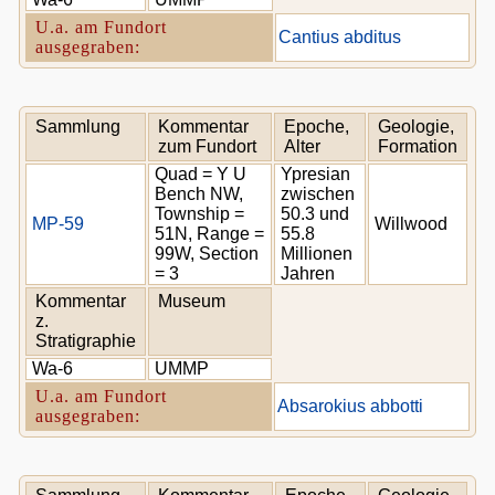
U.a. am Fundort
Cantius abditus
ausgegraben:
Sammlung
Kommentar
Epoche,
Geologie,
zum Fundort
Alter
Formation
Quad = Y U
Ypresian
Bench NW,
zwischen
Township =
50.3 und
MP-59
Willwood
51N, Range =
55.8
99W, Section
Millionen
= 3
Jahren
Kommentar
Museum
z.
Stratigraphie
Wa-6
UMMP
U.a. am Fundort
Absarokius abbotti
ausgegraben: