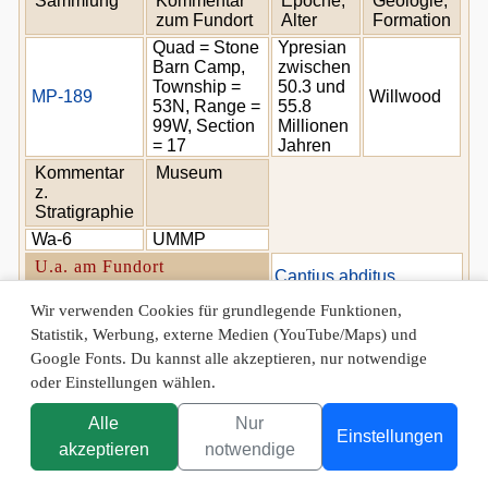
Sammlung
Kommentar
Epoche,
Geologie,
zum Fundort
Alter
Formation
Quad = Stone
Ypresian
Barn Camp,
zwischen
Township =
50.3 und
MP-189
Willwood
53N, Range =
55.8
99W, Section
Millionen
= 17
Jahren
Kommentar
Museum
z.
Stratigraphie
Wa-6
UMMP
U.a. am Fundort
Cantius abditus
ausgegraben:
Wir verwenden Cookies für grundlegende Funktionen,
Statistik, Werbung, externe Medien (YouTube/Maps) und
Google Fonts. Du kannst alle akzeptieren, nur notwendige
Sammlung
Kommentar
Epoche,
Geologie,
oder Einstellungen wählen.
zum Fundort
Alter
Formation
Quad =
Ypresian
Alle
Nur
Ralston,
zwischen
Einstellungen
akzeptieren
notwendige
Township =
50.3 und
MP-270
Willwood
54N, Range =
55.8