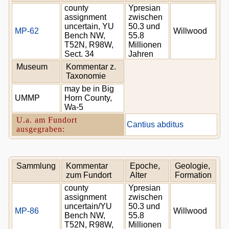
county
Ypresian
assignment
zwischen
uncertain, YU
50.3 und
MP-62
Willwood
Bench NW,
55.8
T52N, R98W,
Millionen
Sect. 34
Jahren
Museum
Kommentar z.
Taxonomie
may be in Big
UMMP
Horn County,
Wa-5
U.a. am Fundort
Cantius abditus
ausgegraben:
Sammlung
Kommentar
Epoche,
Geologie,
zum Fundort
Alter
Formation
county
Ypresian
assignment
zwischen
uncertain/YU
50.3 und
MP-86
Willwood
Bench NW,
55.8
T52N, R98W,
Millionen