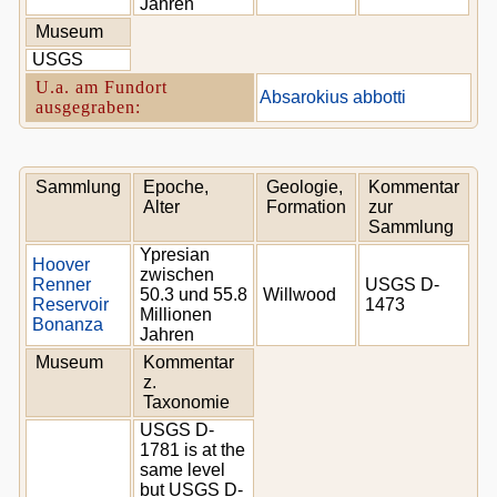
Jahren
Museum
USGS
U.a. am Fundort
Absarokius abbotti
ausgegraben:
Sammlung
Epoche,
Geologie,
Kommentar
Alter
Formation
zur
Sammlung
Ypresian
Hoover
zwischen
Renner
USGS D-
50.3 und 55.8
Willwood
Reservoir
1473
Millionen
Bonanza
Jahren
Museum
Kommentar
z.
Taxonomie
USGS D-
1781 is at the
same level
but USGS D-