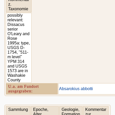
z.
Taxonomie
possibly
relevant:
Dissacus
serior
O'Leary and
Rose
1995a: type,
USGS D-
1754, "511-
m level"
YPM 314
and USGS
1573 are in
Washakie
County
U.a. am Fundort
Absarokius abbotti
ausgegraben:
Sammlung
Epoche,
Geologie,
Kommentar
Alter
Formation
zur