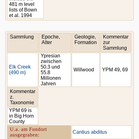
481 m level
lists of Bown
et al. 1994
Sammlung
Epoche,
Geologie,
Kommentar
Alter
Formation
zur
Sammlung
Ypresian
zwischen
Elk Creek
50.3 und
Willwood
YPM 49, 69
(490 m)
55.8
Millionen
Jahren
Kommentar
z.
Taxonomie
YPM 69 is
in Big Horn
County
U.a. am Fundort
Cantius abditus
ausgegraben: