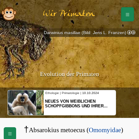
Wir Primaten
Darwinius masillae (Bild: Jens L. Franzen)
Evolution der Primaten
Ethologie | Primatologie |
10.10.2024
NEUES VON WEIBLICHEN
SCHOPFGIBBONS UND IHRER
BEWEGUNGSMUSTER
†
Absarokius metoecus (
Omomyidae
)