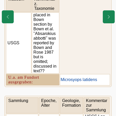
z.
Taxonomie
placed in
Bown
section by
Bown et al.
"Absarokius
abbotti" was
USGS
reported by
Bown and
Rose 1987
but is
omitted;
discussed in
text??
U.a. am Fundort
Microsyops latidens
ausgegraben:
Sammlung
Epoche,
Geologie,
Kommentar
Alter
Formation
zur
Sammlung