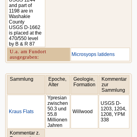
and part of
1198 are in
Washakie
County
USGS D-1662
is placed at the
470/550 level
by B & R 87
U.a. am Fundort
Microsyops latidens
ausgegraben:
Sammlung
Epoche,
Geologie,
Kommentar
Alter
Formation
zur
Sammlung
Ypresian
zwischen
USGS D-
50.3 und
1203, 1204,
Kraus Flats
Willwood
55.8
1208, YPM
Millionen
338
Jahren
Kommentar z.