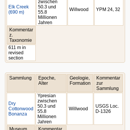
zwischen
Elk Creek
50.3 und
Willwood
YPM 24, 32
(690 m)
55.8
Millionen
Jahren
Kommentar
z.
Taxonomie
611 m in
revised
section
Sammlung
Epoche,
Geologie,
Kommentar
Alter
Formation
zur
Sammlung
Ypresian
zwischen
Dry
50.3 und
USGS Loc.
Cottonwood
Willwood
55.8
D-1326
Bonanza
Millionen
Jahren
Museum
Kommentar