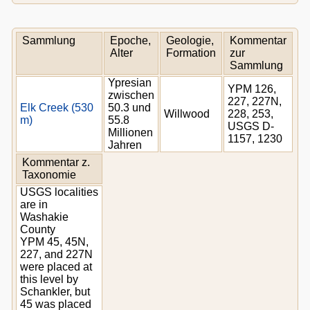
Sammlung
Epoche,
Geologie,
Kommentar
Alter
Formation
zur
Sammlung
Ypresian
YPM 126,
zwischen
227, 227N,
Elk Creek (530
50.3 und
Willwood
228, 253,
m)
55.8
USGS D-
Millionen
1157, 1230
Jahren
Kommentar z.
Taxonomie
USGS localities
are in
Washakie
County
YPM 45, 45N,
227, and 227N
were placed at
this level by
Schankler, but
45 was placed