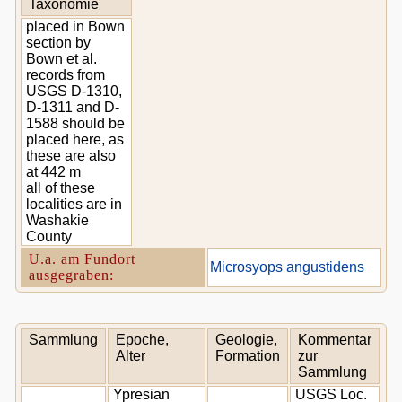
Taxonomie
placed in Bown
section by
Bown et al.
records from
USGS D-1310,
D-1311 and D-
1588 should be
placed here, as
these are also
at 442 m
all of these
localities are in
Washakie
County
U.a. am Fundort
Microsyops angustidens
ausgegraben:
Sammlung
Epoche,
Geologie,
Kommentar
Alter
Formation
zur
Sammlung
Ypresian
USGS Loc.