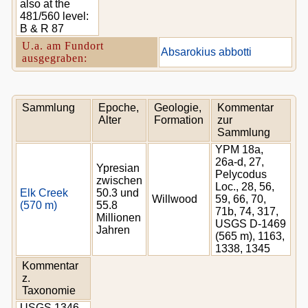
also at the
481/560 level:
B & R 87
U.a. am Fundort
Absarokius abbotti
ausgegraben:
Sammlung
Epoche,
Geologie,
Kommentar
Alter
Formation
zur
Sammlung
YPM 18a,
26a-d, 27,
Ypresian
Pelycodus
zwischen
Loc., 28, 56,
Elk Creek
50.3 und
Willwood
59, 66, 70,
(570 m)
55.8
71b, 74, 317,
Millionen
USGS D-1469
Jahren
(565 m), 1163,
1338, 1345
Kommentar
z.
Taxonomie
USGS 1346