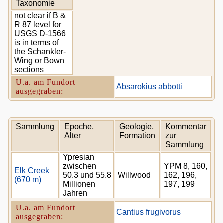
Taxonomie
not clear if B &
R 87 level for
USGS D-1566
is in terms of
the Schankler-
Wing or Bown
sections
U.a. am Fundort
Absarokius abbotti
ausgegraben:
Sammlung
Epoche,
Geologie,
Kommentar
Alter
Formation
zur
Sammlung
Ypresian
zwischen
YPM 8, 160,
Elk Creek
50.3 und 55.8
Willwood
162, 196,
(670 m)
Millionen
197, 199
Jahren
U.a. am Fundort
Cantius frugivorus
ausgegraben: