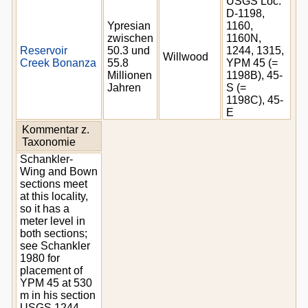
USGS Loc.
D-1198,
Ypresian
1160,
zwischen
1160N,
Reservoir
50.3 und
1244, 1315,
Willwood
Creek Bonanza
55.8
YPM 45 (=
Millionen
1198B), 45-
Jahren
S (=
1198C), 45-
E
Kommentar z.
Taxonomie
Schankler-
Wing and Bown
sections meet
at this locality,
so it has a
meter level in
both sections;
see Schankler
1980 for
placement of
YPM 45 at 530
m in his section
USGS 1244