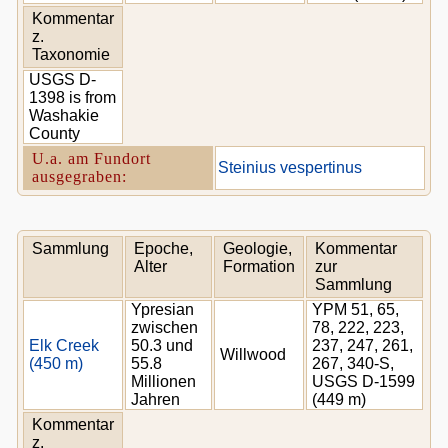
Kommentar
z.
Taxonomie
USGS D-
1398 is from
Washakie
County
U.a. am Fundort
Steinius vespertinus
ausgegraben:
Sammlung
Epoche,
Geologie,
Kommentar
Alter
Formation
zur
Sammlung
Ypresian
YPM 51, 65,
zwischen
78, 222, 223,
Elk Creek
50.3 und
237, 247, 261,
Willwood
(450 m)
55.8
267, 340-S,
Millionen
USGS D-1599
Jahren
(449 m)
Kommentar
z.