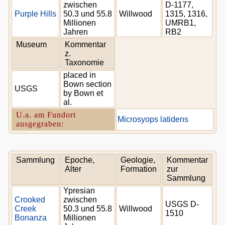
zwischen
D-1177,
Purple Hills
50.3 und 55.8
Willwood
1315, 1316,
Millionen
UMRB1,
Jahren
RB2
Museum
Kommentar
z.
Taxonomie
placed in
Bown section
USGS
by Bown et
al.
U.a. am Fundort
Microsyops latidens
ausgegraben:
Sammlung
Epoche,
Geologie,
Kommentar
Alter
Formation
zur
Sammlung
Ypresian
Crooked
zwischen
USGS D-
Creek
50.3 und 55.8
Willwood
1510
Bonanza
Millionen