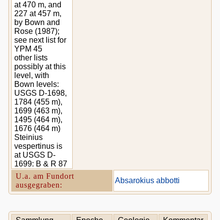
at 470 m, and
227 at 457 m,
by Bown and
Rose (1987);
see next list for
YPM 45
other lists
possibly at this
level, with
Bown levels:
USGS D-1698,
1784 (455 m),
1699 (463 m),
1495 (464 m),
1676 (464 m)
Steinius
vespertinus is
at USGS D-
1699: B & R 87
U.a. am Fundort
Absarokius abbotti
ausgegraben: