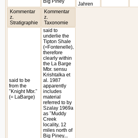
Big Piney
Jahren
Kommentar
Kommentar
z.
z.
Stratigraphie
Taxonomie
said to
underlie the
Tipton Shale
(=Fontenelle),
therefore
clearly within
the La Barge
Mbr. sensu
Krishtalka et
said to be
al. 1987
from the
apparently
"Knight Mbr."
includes
(= LaBarge)
material
referred to by
Szalay 1969a
as "Muddy
Creek
locality, 12
miles north of
Big Piney...