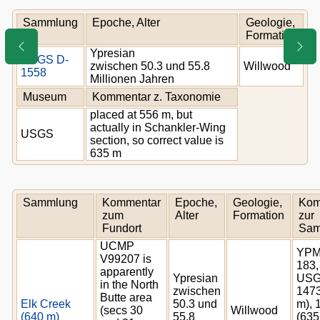
Sammlung
Epoche, Alter
Geologie,
Formation
Ypresian
USGS D-
zwischen 50.3 und 55.8
Willwood
1558
Millionen Jahren
Museum
Kommentar z. Taxonomie
placed at 556 m, but
actually in Schankler-Wing
USGS
section, so correct value is
635 m
Sammlung
Kommentar
Epoche,
Geologie,
Kom
zum
Alter
Formation
zur
Fundort
Sam
UCMP
YPM
V99207 is
183,
apparently
Ypresian
USG
in the North
zwischen
1473
Butte area
Elk Creek
50.3 und
m), 
(secs 30
Willwood
(640 m)
55.8
(635