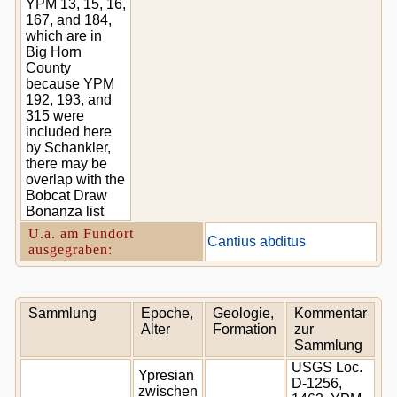
YPM 13, 15, 16,
167, and 184,
which are in
Big Horn
County
because YPM
192, 193, and
315 were
included here
by Schankler,
there may be
overlap with the
Bobcat Draw
Bonanza list
U.a. am Fundort
Cantius abditus
ausgegraben:
Sammlung
Epoche,
Geologie,
Kommentar
Alter
Formation
zur
Sammlung
USGS Loc.
Ypresian
D-1256,
zwischen