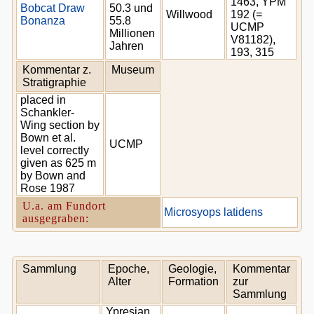
1463, YPM
Bobcat Draw
50.3 und
Willwood
192 (=
Bonanza
55.8
UCMP
Millionen
V81182),
Jahren
193, 315
Kommentar z.
Museum
Stratigraphie
placed in
Schankler-
Wing section by
Bown et al.
UCMP
level correctly
given as 625 m
by Bown and
Rose 1987
U.a. am Fundort
Microsyops latidens
ausgegraben:
Sammlung
Epoche,
Geologie,
Kommentar
Alter
Formation
zur
Sammlung
Ypresian