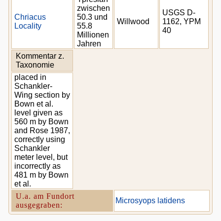
zwischen
USGS D-
Chriacus
50.3 und
Willwood
1162, YPM
Locality
55.8
40
Millionen
Jahren
Kommentar z.
Taxonomie
placed in
Schankler-
Wing section by
Bown et al.
level given as
560 m by Bown
and Rose 1987,
correctly using
Schankler
meter level, but
incorrectly as
481 m by Bown
et al.
U.a. am Fundort
Microsyops latidens
ausgegraben: