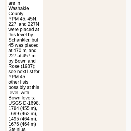
are in
Washakie
County
YPM 45, 45N,
227, and 227N
were placed at
this level by
Schankler, but
45 was placed
at 470 m, and
227 at 457 m,
by Bown and
Rose (1987);
see next list for
YPM 45
other lists
possibly at this
level, with
Bown levels:
USGS D-1698,
1784 (455 m),
1699 (463 m),
1495 (464 m),
1676 (464 m)
Steinius