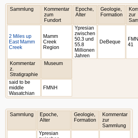
Sammlung
Kommentar
Epoche,
Geologie,
Kom
zum
Alter
Formation
zur
Fundort
Sam
Ypresian
zwischen
2 Miles up
Mamm
50.3 und
FMN
East Mamm
Creek
DeBeque
55.8
41
Creek
Region
Millionen
Jahren
Kommentar
Museum
z.
Stratigraphie
said to be
middle
FMNH
Wasatchian
Sammlung
Epoche,
Geologie,
Kommentar
Alter
Formation
zur
Sammlung
Ypresian