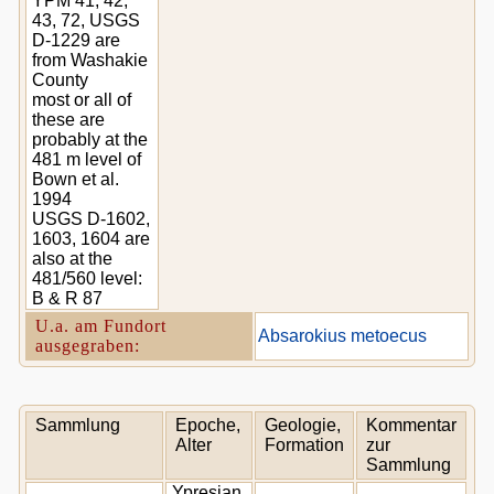
YPM 41, 42,
43, 72, USGS
D-1229 are
from Washakie
County
most or all of
these are
probably at the
481 m level of
Bown et al.
1994
USGS D-1602,
1603, 1604 are
also at the
481/560 level:
B & R 87
U.a. am Fundort
Absarokius metoecus
ausgegraben:
Sammlung
Epoche,
Geologie,
Kommentar
Alter
Formation
zur
Sammlung
Ypresian