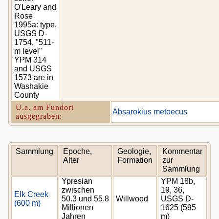
O'Leary and
Rose
1995a: type,
USGS D-
1754, "511-
m level"
YPM 314
and USGS
1573 are in
Washakie
County
U.a. am Fundort
Absarokius metoecus
ausgegraben:
Sammlung
Epoche,
Geologie,
Kommentar
Alter
Formation
zur
Sammlung
Ypresian
YPM 18b,
zwischen
19, 36,
Elk Creek
50.3 und 55.8
Willwood
USGS D-
(600 m)
Millionen
1625 (595
Jahren
m)