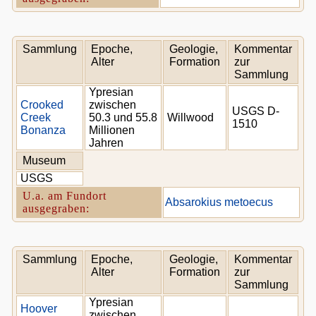
Sammlung
Epoche,
Geologie,
Kommentar
Alter
Formation
zur
Sammlung
Ypresian
Crooked
zwischen
USGS D-
Creek
50.3 und 55.8
Willwood
1510
Bonanza
Millionen
Jahren
Museum
USGS
U.a. am Fundort
Absarokius metoecus
ausgegraben:
Sammlung
Epoche,
Geologie,
Kommentar
Alter
Formation
zur
Sammlung
Ypresian
Hoover
zwischen