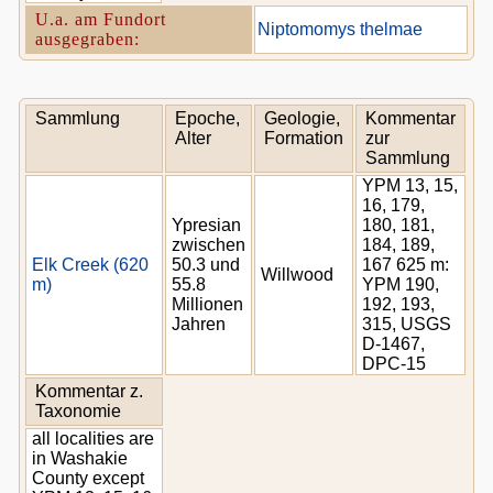
U.a. am Fundort
Niptomomys thelmae
ausgegraben:
Sammlung
Epoche,
Geologie,
Kommentar
Alter
Formation
zur
Sammlung
YPM 13, 15,
16, 179,
Ypresian
180, 181,
zwischen
184, 189,
Elk Creek (620
50.3 und
167 625 m:
Willwood
m)
55.8
YPM 190,
Millionen
192, 193,
Jahren
315, USGS
D-1467,
DPC-15
Kommentar z.
Taxonomie
all localities are
in Washakie
County except