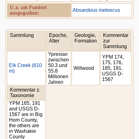
U.a. am Fundort
Absarokius metoecus
ausgegraben:
Sammlung
Epoche,
Geologie,
Kommentar
Alter
Formation
zur
Sammlung
Ypresian
YPM 174,
zwischen
175, 176,
Elk Creek (610
50.3 und
Willwood
185, 191,
m)
55.8
USGS D-
Millionen
1567
Jahren
Kommentar z.
Taxonomie
YPM 185, 191
and USGS D-
1567 are in Big
Horn County,
the others are
in Washakie
County