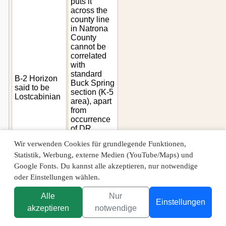
puts it
across the
county line
in Natrona
County
cannot be
correlated
with
standard
B-2 Horizon
Buck Spring
said to be
section (K-5
Lostcabinian
area), apart
from
occurrence
of DR
Stratum
Wir verwenden Cookies für grundlegende Funktionen,
not the
Statistik, Werbung, externe Medien (YouTube/Maps) und
same as
either CM
Google Fonts. Du kannst alle akzeptieren, nur notwendige
loc. 1039
oder Einstellungen wählen.
(K-5 area)
or Guthrie's
Alle
Nur
Locality 3
Einstellungen
akzeptieren
notwendige
(UCM loc.
81029,