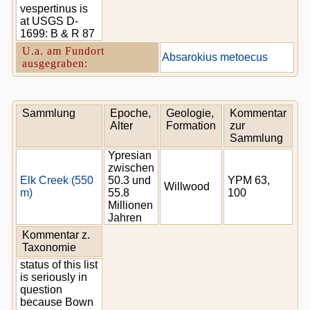
vespertinus is
at USGS D-
1699: B & R 87
U.a. am Fundort
Absarokius metoecus
ausgegraben:
Sammlung
Epoche,
Geologie,
Kommentar
Alter
Formation
zur
Sammlung
Ypresian
zwischen
Elk Creek (550
50.3 und
YPM 63,
Willwood
m)
55.8
100
Millionen
Jahren
Kommentar z.
Taxonomie
status of this list
is seriously in
question
because Bown