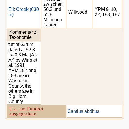
zwischen
Elk Creek (630
50.3 und
YPM 9, 10,
Willwood
m)
55.8
22, 188, 187
Millionen
Jahren
Kommentar z.
Taxonomie
tuff at 634 m
dated at 52.8
+/- 0.3 Ma (Ar-
Ar) by Wing et
al. 1991
YPM 187 and
188 are in
Washakie
County, the
others are in
Big Horn
County
U.a. am Fundort
Cantius abditus
ausgegraben: