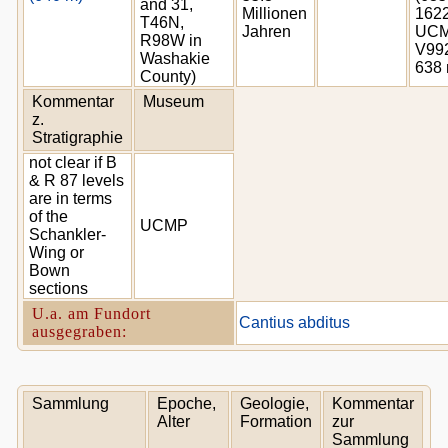
and 31,
Millionen
1622
T46N,
Jahren
UC
R98W in
V99
Washakie
638 
County)
Kommentar
Museum
z.
Stratigraphie
not clear if B
& R 87 levels
are in terms
of the
UCMP
Schankler-
Wing or
Bown
sections
U.a. am Fundort
Cantius abditus
ausgegraben:
Sammlung
Epoche,
Geologie,
Kommentar
Alter
Formation
zur
Sammlung