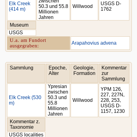
zwischen
Elk Creek
USGS D-
50.3 und 55.8
Willwood
(414 m)
1762
Millionen
Jahren
Museum
USGS
U.a. am Fundort
Arapahovius advena
ausgegraben:
Sammlung
Epoche,
Geologie,
Kommentar
Alter
Formation
zur
Sammlung
Ypresian
YPM 126,
zwischen
227, 227N,
Elk Creek (530
50.3 und
Willwood
228, 253,
m)
55.8
USGS D-
Millionen
1157, 1230
Jahren
Kommentar z.
Taxonomie
USGS localities