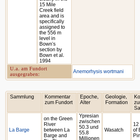
15 Mile
Creek field
area and is
specifically
assigned to
the 556 m
level in
Bown's
section by
Bown et al.
1994
U.a. am Fundort
Anemorhysis wortmani
ausgegraben:
Sammlung
Kommentar
Epoche,
Geologie,
Ko
zum Fundort
Alter
Formation
zu
S
Ypresian
on the Green
zwischen
River
12 
50.3 und
La Barge
between La
Wasatch
of 
55.8
Barge and
Pin
Millionen