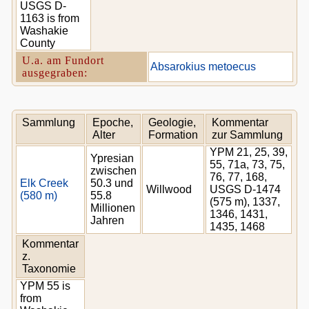
USGS D-
1163 is from
Washakie
County
U.a. am Fundort
Absarokius metoecus
ausgegraben:
Sammlung
Epoche,
Geologie,
Kommentar
Alter
Formation
zur Sammlung
YPM 21, 25, 39,
Ypresian
55, 71a, 73, 75,
zwischen
76, 77, 168,
Elk Creek
50.3 und
Willwood
USGS D-1474
(580 m)
55.8
(575 m), 1337,
Millionen
1346, 1431,
Jahren
1435, 1468
Kommentar
z.
Taxonomie
YPM 55 is
from