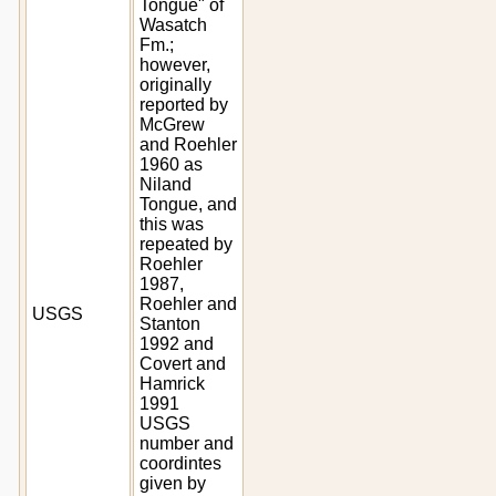
Tongue" of
Wasatch
Fm.;
however,
originally
reported by
McGrew
and Roehler
1960 as
Niland
Tongue, and
this was
repeated by
Roehler
1987,
Roehler and
USGS
Stanton
1992 and
Covert and
Hamrick
1991
USGS
number and
coordintes
given by