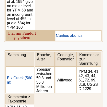
et al. 1994 give
no meter level
for YPM 63 and
an incongruent
level of 455 m
(= old 534) for
YPM 100
U.a. am Fundort
Cantius abditus
ausgegraben:
Sammlung
Epoche,
Geologie,
Kommentar
Alter
Formation
zur
Sammlung
Ypresian
YPM 34, 41,
zwischen
42, 43, 44,
Elk Creek (560
50.3 und
Willwood
61, 72, 99,
m)
55.8
318, USGS
Millionen
D-1229
Jahren
Kommentar z.
Taxonomie