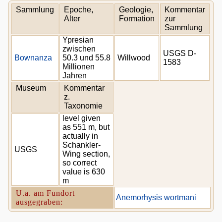
Sammlung
Epoche,
Geologie,
Kommentar
Alter
Formation
zur
Sammlung
Ypresian
zwischen
USGS D-
Bownanza
50.3 und 55.8
Willwood
1583
Millionen
Jahren
Museum
Kommentar
z.
Taxonomie
level given
as 551 m, but
actually in
Schankler-
USGS
Wing section,
so correct
value is 630
m
U.a. am Fundort
Anemorhysis wortmani
ausgegraben: