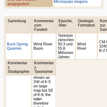
Microsyops elegans
ausgegraben:
Sammlung
Kommentar
Epoche,
Geologie,
Kom
zum
Alter
Formation
zur
Fundort
Sam
Ypresian
zwischen
CM l
Buck Spring
Wind River
50.3 und
Wind
1040
Quarries
Basin
55.8
River
B-2 
Millionen
Jahren
Kommentar
Kommentar
z.
z.
Stratigraphie
Taxonomie
shown as
SW of K-5
on large
map but SE
of K-6; the
latter
therefore