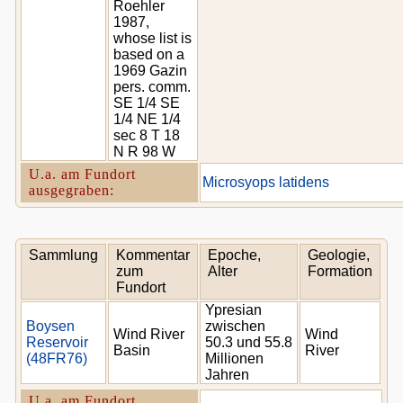
Roehler
1987,
whose list is
based on a
1969 Gazin
pers. comm.
SE 1/4 SE
1/4 NE 1/4
sec 8 T 18
N R 98 W
U.a. am Fundort
Microsyops latidens
ausgegraben:
Sammlung
Kommentar
Epoche,
Geologie,
zum
Alter
Formation
Fundort
Ypresian
Boysen
zwischen
Wind River
Wind
Reservoir
50.3 und 55.8
Basin
River
(48FR76)
Millionen
Jahren
U.a. am Fundort