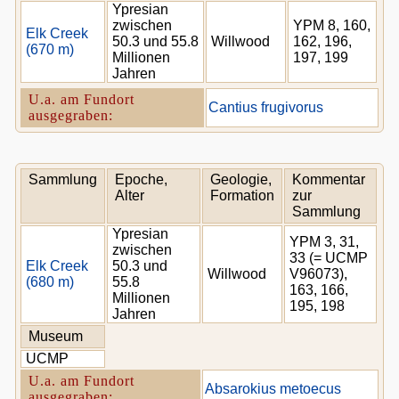
Ypresian
zwischen
YPM 8, 160,
Elk Creek
50.3 und 55.8
Willwood
162, 196,
(670 m)
Millionen
197, 199
Jahren
U.a. am Fundort
Cantius frugivorus
ausgegraben:
Sammlung
Epoche,
Geologie,
Kommentar
Alter
Formation
zur
Sammlung
Ypresian
YPM 3, 31,
zwischen
33 (= UCMP
Elk Creek
50.3 und
Willwood
V96073),
(680 m)
55.8
163, 166,
Millionen
195, 198
Jahren
Museum
UCMP
U.a. am Fundort
Absarokius metoecus
ausgegraben: