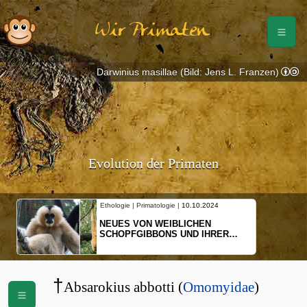
Wir Primaten
Darwinius masillae (Bild: Jens L. Franzen)
Evolution der Primaten
Ethologie | Primatologie |
10.10.2024
NEUES VON WEIBLICHEN
SCHOPFGIBBONS UND IHRER
BEWEGUNGSMUSTER
†
Absarokius abbotti (
Omomyidae
)