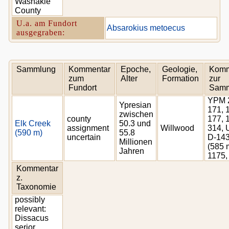
Washakie
County
U.a. am Fundort
Absarokius metoecus
ausgegraben:
Sammlung
Kommentar
Epoche,
Geologie,
Komm
zum
Alter
Formation
zur
Fundort
Samm
YPM 2
Ypresian
171, 
zwischen
county
177, 
Elk Creek
50.3 und
assignment
Willwood
314,
(590 m)
55.8
uncertain
D-14
Millionen
(585 
Jahren
1175,
Kommentar
z.
Taxonomie
possibly
relevant:
Dissacus
serior