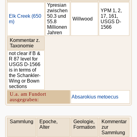
Ypresian
zwischen
YPM 1, 2,
Elk Creek (650
50.3 und
17, 161,
Willwood
m)
55.8
USGS D-
Millionen
1566
Jahren
Kommentar z.
Taxonomie
not clear if B &
R 87 level for
USGS D-1566
is in terms of
the Schankler-
Wing or Bown
sections
U.a. am Fundort
Absarokius metoecus
ausgegraben:
Sammlung
Epoche,
Geologie,
Kommentar
Alter
Formation
zur
Sammlung