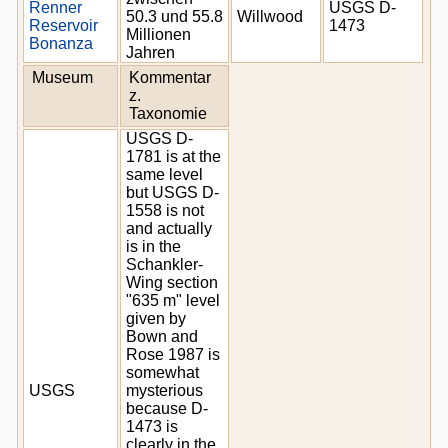
Renner
USGS D-
50.3 und 55.8
Willwood
Reservoir
1473
Millionen
Bonanza
Jahren
Museum
Kommentar
z.
Taxonomie
USGS D-
1781 is at the
same level
but USGS D-
1558 is not
and actually
is in the
Schankler-
Wing section
"635 m" level
given by
Bown and
Rose 1987 is
somewhat
USGS
mysterious
because D-
1473 is
clearly in the