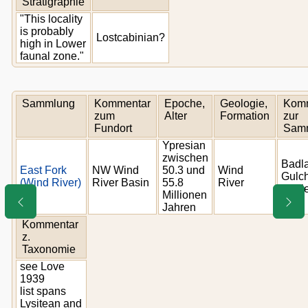
Stratigraphie
"This locality
is probably
Lostcabinian?
high in Lower
faunal zone."
Sammlung
Kommentar
Epoche,
Geologie,
Kom
zum
Alter
Formation
zur
Fundort
Sam
Ypresian
zwischen
Badl
East Fork
NW Wind
50.3 und
Wind
Gulch
(Wind River)
River Basin
55.8
River
Circl
Millionen
Jahren
Kommentar
z.
Taxonomie
see Love
1939
list spans
Lysitean and