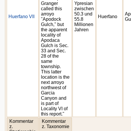
Granger
Ypresian
called this
zwischen
arroyo
50.3 und
Ap
Huerfano VII
Huerfano
"Apodock
55.8
Gu
Gulch," but
Millionen
the apparent
Jahren
locality of
Apodaca
Gulch is Sec.
33 and Sec.
28 of the
same
township.
This latter
location is the
next arroyo
northwest of
Garcia
Canyon and
is part of
Locality VI of
this report."
Kommentar
Kommentar
z.
z. Taxonomie