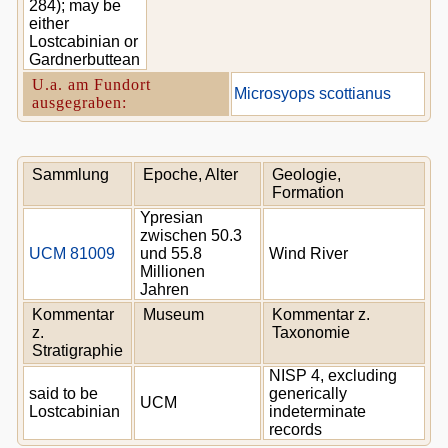
284); may be
either
Lostcabinian or
Gardnerbuttean
U.a. am Fundort
Microsyops scottianus
ausgegraben:
Sammlung
Epoche, Alter
Geologie,
Formation
Ypresian
zwischen 50.3
UCM 81009
und 55.8
Wind River
Millionen
Jahren
Kommentar
Museum
Kommentar z.
z.
Taxonomie
Stratigraphie
NISP 4, excluding
said to be
generically
UCM
Lostcabinian
indeterminate
records