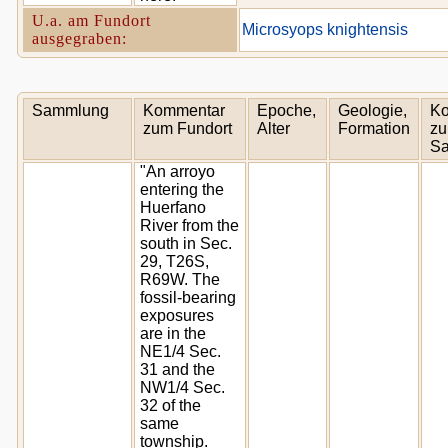
U.a. am Fundort
Microsyops knightensis
ausgegraben:
Sammlung
Kommentar
Epoche,
Geologie,
K
zum Fundort
Alter
Formation
zu
S
"An arroyo
entering the
Huerfano
River from the
south in Sec.
29, T26S,
R69W. The
fossil-bearing
exposures
are in the
NE1/4 Sec.
31 and the
NW1/4 Sec.
32 of the
same
township.