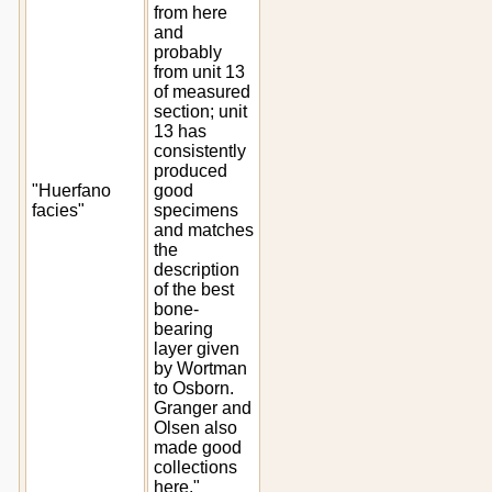
from here
and
probably
from unit 13
of measured
section; unit
13 has
consistently
produced
"Huerfano
good
facies"
specimens
and matches
the
description
of the best
bone-
bearing
layer given
by Wortman
to Osborn.
Granger and
Olsen also
made good
collections
here."