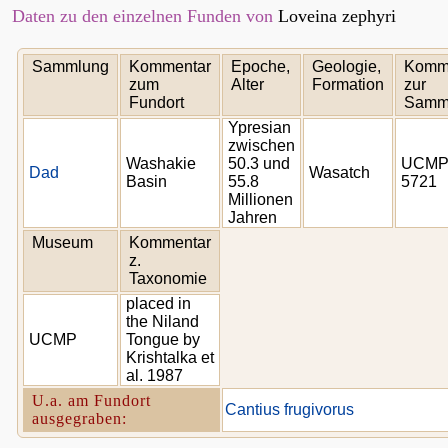
Daten zu den einzelnen Funden von
Loveina zephyri
Sammlung
Kommentar
Epoche,
Geologie,
Komm
zum
Alter
Formation
zur
Fundort
Samm
Ypresian
zwischen
Washakie
50.3 und
UCMP
Dad
Wasatch
Basin
55.8
5721
Millionen
Jahren
Museum
Kommentar
z.
Taxonomie
placed in
the Niland
UCMP
Tongue by
Krishtalka et
al. 1987
U.a. am Fundort
Cantius frugivorus
ausgegraben: