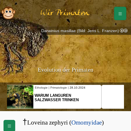
Wir Primaten
Darwinius masillae (Bild: Jens L. Franzen)
Evolution der Primaten
Ethologie | Primatologie |
10.10.2024
NEUES VON WEIBLICHEN
SCHOPFGIBBONS UND IHRER
BEWEGUNGSMUSTER
†
Loveina zephyri (
Omomyidae
)