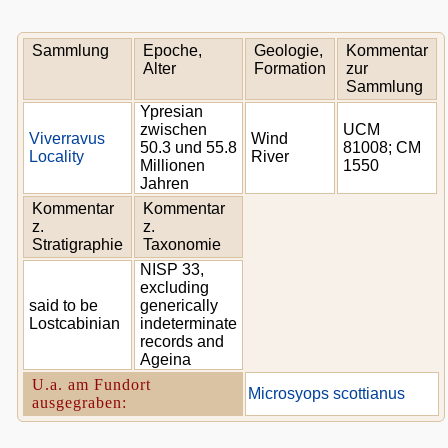
Sammlung
Epoche,
Geologie,
Kommentar
Alter
Formation
zur
Sammlung
Ypresian
zwischen
UCM
Viverravus
Wind
50.3 und 55.8
81008; CM
Locality
River
Millionen
1550
Jahren
Kommentar
Kommentar
z.
z.
Stratigraphie
Taxonomie
NISP 33,
excluding
said to be
generically
Lostcabinian
indeterminate
records and
Ageina
U.a. am Fundort
Microsyops scottianus
ausgegraben: