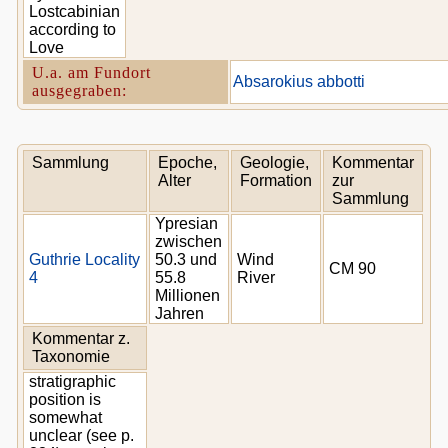
Lostcabinian
according to
Love
U.a. am Fundort
Absarokius abbotti
ausgegraben:
Sammlung
Epoche,
Geologie,
Kommentar
Alter
Formation
zur
Sammlung
Ypresian
zwischen
Guthrie Locality
50.3 und
Wind
CM 90
4
55.8
River
Millionen
Jahren
Kommentar z.
Taxonomie
stratigraphic
position is
somewhat
unclear (see p.