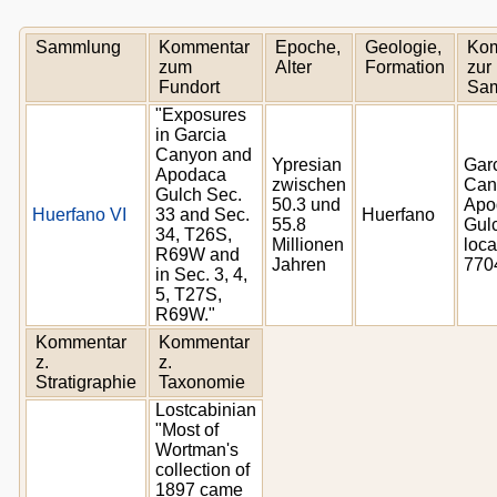
Sammlung
Kommentar
Epoche,
Geologie,
Ko
zum
Alter
Formation
zur
Fundort
Sa
"Exposures
in Garcia
Canyon and
Ypresian
Gar
Apodaca
zwischen
Can
Gulch Sec.
50.3 und
Apo
Huerfano VI
33 and Sec.
Huerfano
55.8
Gul
34, T26S,
Millionen
loca
R69W and
Jahren
770
in Sec. 3, 4,
5, T27S,
R69W."
Kommentar
Kommentar
z.
z.
Stratigraphie
Taxonomie
Lostcabinian
"Most of
Wortman's
collection of
1897 came