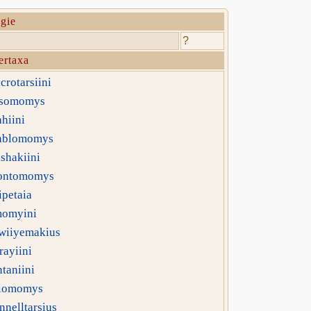
gie
?
ertaxa
rotarsiini
somomys
hiini
ablomomys
shakiini
ontomomys
petaia
omyini
wiiyemakius
ayiini
taniini
iomomys
nelltarsius