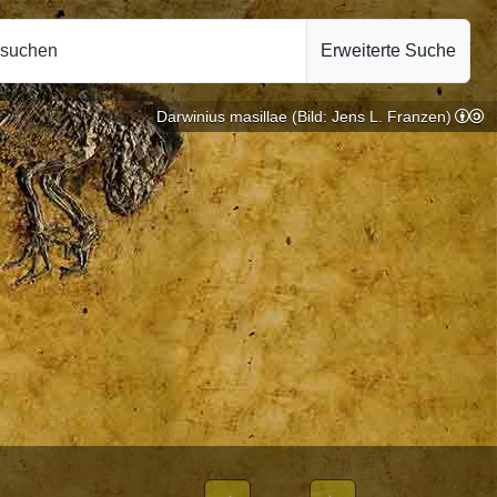
hsuchen
Erweiterte Suche
Darwinius masillae (Bild: Jens L. Franzen)