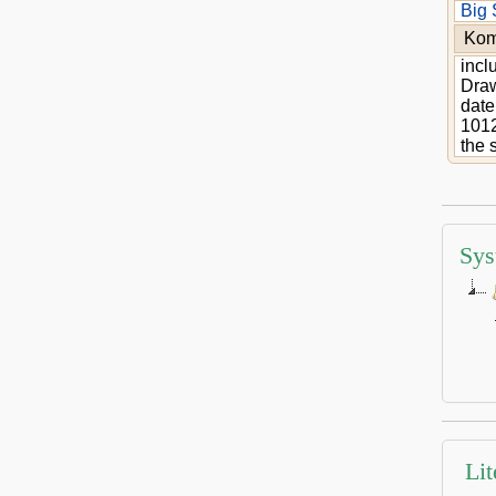
Big 
Kom
incl
Dra
date
1012
the 
Sys
Lit