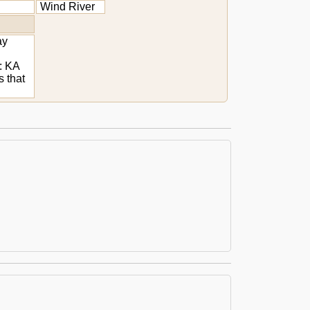
Wind River
ay
4: KA
 that