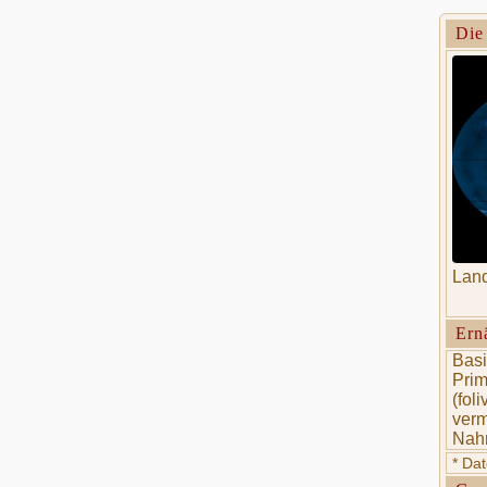
Die
Lan
Ern
Basi
Prim
(fol
verm
Nahr
* Da