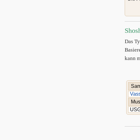
Shos
Das Ty
Basier
kann m
Sam
Vass
Mu
US