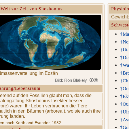
 Welt zur Zeit von Shoshonius
Physiolo
Gewicht:
Schwest
†Mac
†Ne
†Uta
†Di
†Wa
†Br
dmassenverteilung im Eozän
Bild: Ron Blakely
†Chi
ährung/Lebensraum
†Om
erend auf den Fossilien glaubt man, dass die
†Ek
atengattung Shoshonius Insektenfresser
†Our
ivore) waren. Ihr Leben verbrachen die Tiere
utlich in den Bäumen (arboreal), wo sie auch ihre
†Uin
ung fanden.
†As
ten nach Korth and Evander, 1982
†Gun