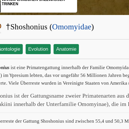
SCHOPFGIBBONS UND IHRER
BEWEGUNGSMUSTER
†
Shoshonius (
Omomyidae
)
äontologie
Evolution
Anatomie
onius
ist eine Primatengattung innerhalb der Familie Omomyida
) im Ypresium lebten, das vor ungefähr 56 Millionen Jahren be
rte. Viele Überreste wurden in Vereinigte Staaten von Amerika
onius ist der Gattungsname zweier Primatenarten aus
kiini innerhalb der Unterfamilie Omomyinae), die im 
erreste der Gattung Shoshonius sind zwischen 55,4 und 50,3 Mil