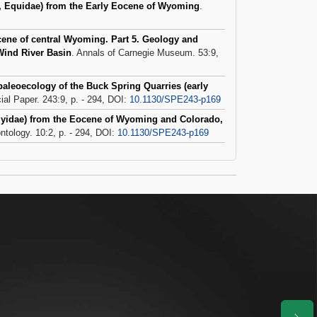
, Equidae) from the Early Eocene of Wyoming
.
cene of central Wyoming. Part 5. Geology and
 Wind River Basin
. Annals of Carnegie Museum. 53:9,
paleoecology of the Buck Spring Quarries (early
ial Paper. 243:9, p. - 294, DOI:
10.1130/SPE243-p169
idae) from the Eocene of Wyoming and Colorado,
ontology. 10:2, p. - 294, DOI:
10.1130/SPE243-p169