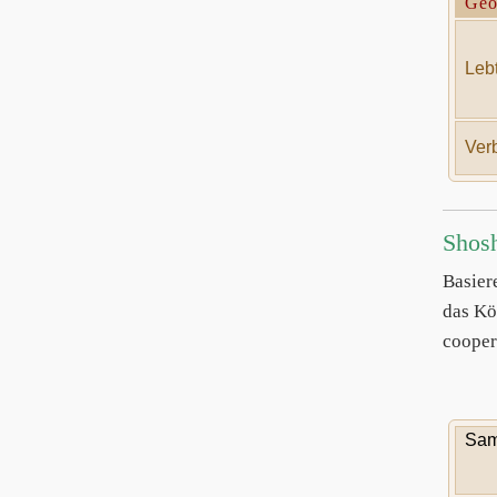
Geo
Lebt
Verb
Shosh
Basier
das Kö
cooper
Sam