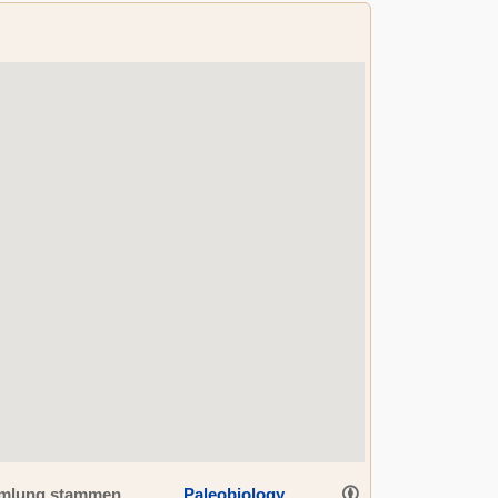
ammlung stammen
Paleobiology
,