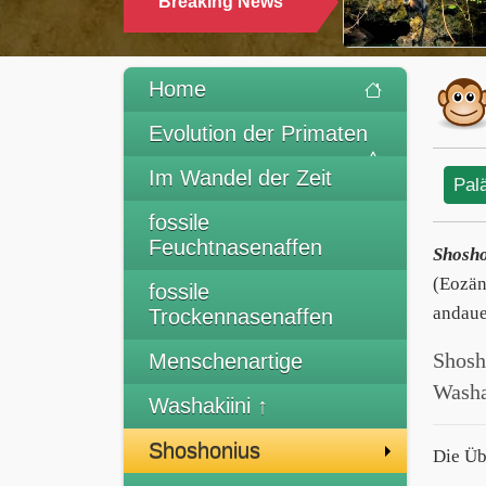
Breaking News
Home
Evolution der Primaten
Im Wandel der Zeit
Pal
fossile
Feuchtnasenaffen
Shosh
(Eozän
fossile
andaue
Trockennasenaffen
Shosh
Menschenartige
Washa
Washakiini ↑
Shoshonius
Die Üb