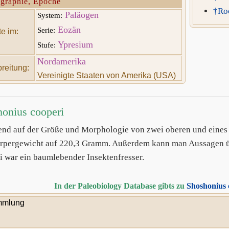
graphie, Epoche
†Ro
Paläogen
System:
Eozän
Serie:
e im:
Ypresium
Stufe:
Nordamerika
reitung:
Vereinigte Staaten von Amerika (USA)
onius cooperi
end auf der Größe und Morphologie von zwei oberen und eines
rpergewicht auf 220,3 Gramm. Außerdem kann man Aussagen ü
i war ein baumlebender Insektenfresser.
In der Paleobiology Database gibts zu
Shoshonius 
mlung