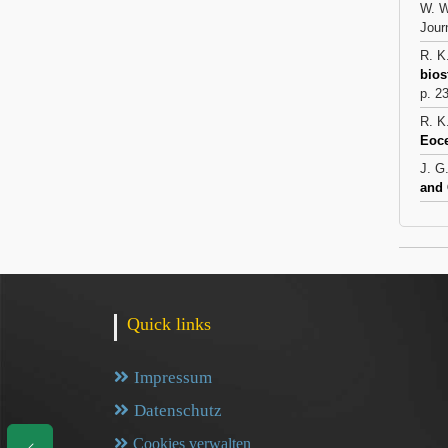
W. W
Jour
R. K
bios
p. 2
R. K
Eoce
J. G
and 
Quick links
Impressum
Datenschutz
Cookies verwalten