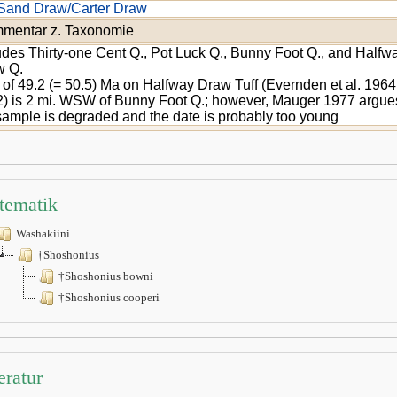
Sand Draw/Carter Draw
mentar z. Taxonomie
udes Thirty-one Cent Q., Pot Luck Q., Bunny Foot Q., and Halfw
w Q.
 of 49.2 (= 50.5) Ma on Halfway Draw Tuff (Evernden et al. 196
) is 2 mi. WSW of Bunny Foot Q.; however, Mauger 1977 argues
sample is degraded and the date is probably too young
tematik
Washakiini
†Shoshonius
†Shoshonius bowni
†Shoshonius cooperi
eratur