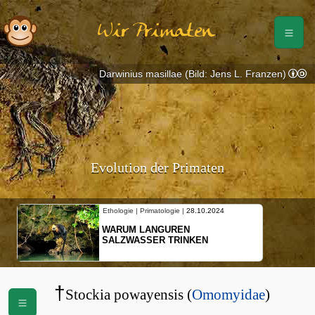
Wir Primaten
Darwinius masillae (Bild: Jens L. Franzen)
Evolution der Primaten
Ethologie | Primatologie |
28.10.2024
WARUM LANGUREN
SALZWASSER TRINKEN
†
Stockia powayensis (
Omomyidae
)