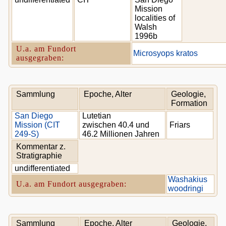
Mission
localities of
Walsh
1996b
U.a. am Fundort
Microsyops kratos
ausgegraben:
Sammlung
Epoche, Alter
Geologie,
Formation
San Diego
Lutetian
Mission (CIT
zwischen 40.4 und
Friars
249-S)
46.2 Millionen Jahren
Kommentar z.
Stratigraphie
undifferentiated
Washakius
U.a. am Fundort ausgegraben:
woodringi
Sammlung
Epoche, Alter
Geologie,