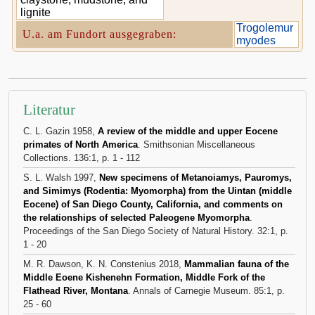
lignite
Trogolemur
U.a. am Fundort ausgegraben:
myodes
Literatur
C. L. Gazin 1958,
A review of the middle and upper Eocene
primates of North America
. Smithsonian Miscellaneous
Collections. 136:1, p. 1 - 112
S. L. Walsh 1997,
New specimens of Metanoiamys, Pauromys,
and Simimys (Rodentia: Myomorpha) from the Uintan (middle
Eocene) of San Diego County, California, and comments on
the relationships of selected Paleogene Myomorpha
.
Proceedings of the San Diego Society of Natural History. 32:1, p.
1 - 20
M. R. Dawson, K. N. Constenius 2018,
Mammalian fauna of the
Middle Eoene Kishenehn Formation, Middle Fork of the
Flathead River, Montana
. Annals of Carnegie Museum. 85:1, p.
25 - 60