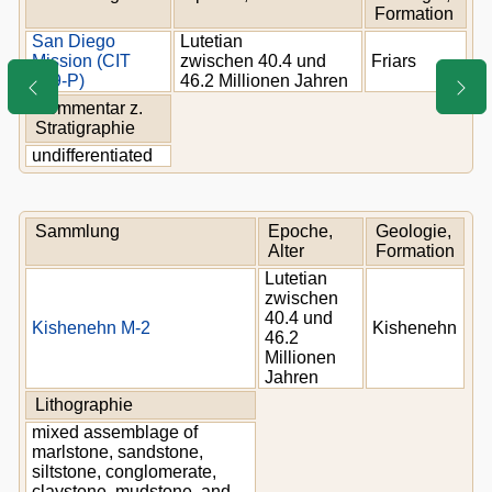
Formation
San Diego
Lutetian
Mission (CIT
zwischen 40.4 und
Friars
249-P)
46.2 Millionen Jahren
Kommentar z.
Stratigraphie
undifferentiated
Sammlung
Epoche,
Geologie,
Alter
Formation
Lutetian
zwischen
40.4 und
Kishenehn M-2
Kishenehn
46.2
Millionen
Jahren
Lithographie
mixed assemblage of
marlstone, sandstone,
siltstone, conglomerate,
claystone, mudstone, and