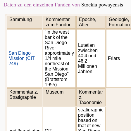
Daten zu den einzelnen Funden von
Stockia powayensis
Sammlung
Kommentar
Epoche,
Geologie,
zum Fundort
Alter
Formation
"in the west
bank of the
San Diego
Lutetian
River
zwischen
San Diego
approximately
40.4 und
Mission (CIT
1/4 mile
Friars
46.2
249)
northeast of
Millionen
the Mission
Jahren
San Diego"
(Brattstrom
1955)
Kommentar z.
Museum
Kommentar
Stratigraphie
z.
Taxonomie
stratigraphic
position
based on
that of new
undifferentiated
CIT
San Diego