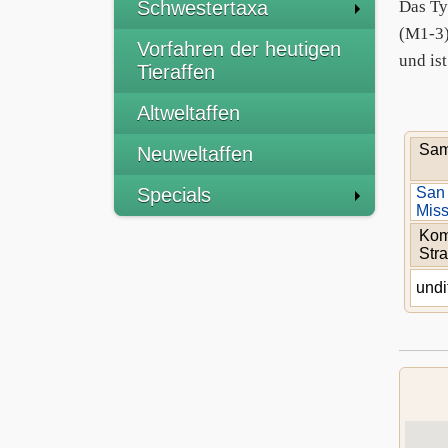
Schwestertaxa
Das Ty
(M1-3)
Vorfahren der heutigen
und is
Tieraffen
Altweltaffen
Sam
Neuweltaffen
Specials
San
Miss
Kom
Stra
undi