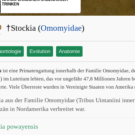
SCHOPFGIBBONS UND IHRER
BEWEGUNGSMUSTER
†
Stockia (
Omomyidae
)
äontologie
Evolution
Anatomie
a
ist eine Primatengattung innerhalb der Familie Omomyidae, d
) im Lutetium lebten, das vor ungefähr 47,8 Millionen Jahren b
rte. Viele Überreste wurden in Vereinigte Staaten von Amerika
ia aus der Familie Omomyidae (Tribus Uintaniini inne
zän in Nordamerika verbreitet war.
ia powayensis