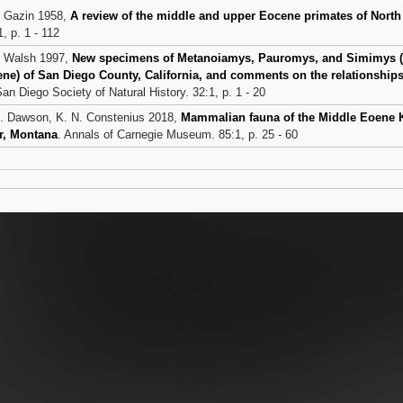
. Gazin 1958,
A review of the middle and upper Eocene primates of Nort
, p. 1 - 112
. Walsh 1997,
New specimens of Metanoiamys, Pauromys, and Simimys (R
ne) of San Diego County, California, and comments on the relationshi
San Diego Society of Natural History. 32:1, p. 1 - 20
. Dawson, K. N. Constenius 2018,
Mammalian fauna of the Middle Eoene K
r, Montana
. Annals of Carnegie Museum. 85:1, p. 25 - 60