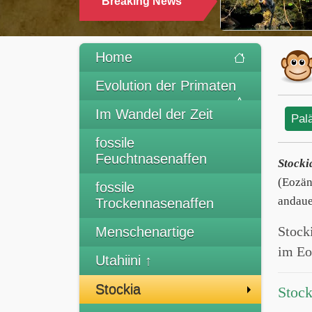
Breaking News
TRINKEN
Home
Evolution der Primaten
Im Wandel der Zeit
Pal
fossile
Feuchtnasenaffen
Stocki
(Eozän
fossile
andaue
Trockennasenaffen
Stock
Menschenartige
im Eo
Utahiini ↑
Stockia
Stock