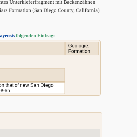
htes Unterkieferfragment mit Backenzähnen
ars Formation (San Diego County, California)
ayensis
folgenden Eintrag:
Geologie,
Formation
 on that of new San Diego
1996b