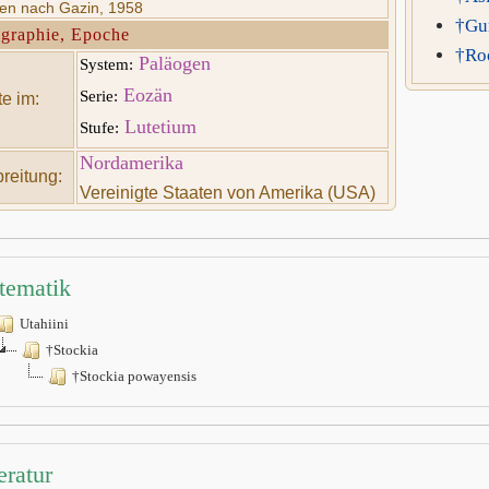
ten nach Gazin, 1958
†Gun
graphie, Epoche
†Ro
Paläogen
System:
Eozän
Serie:
e im:
Lutetium
Stufe:
Nordamerika
reitung:
Vereinigte Staaten von Amerika (USA)
tematik
Utahiini
†Stockia
†Stockia powayensis
eratur