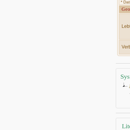
* Da
Geo
Lebt
Verb
Sys
Lit