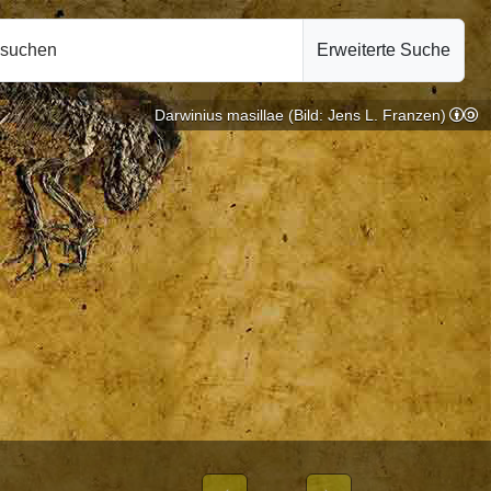
hsuchen
Erweiterte Suche
Darwinius masillae (Bild: Jens L. Franzen)