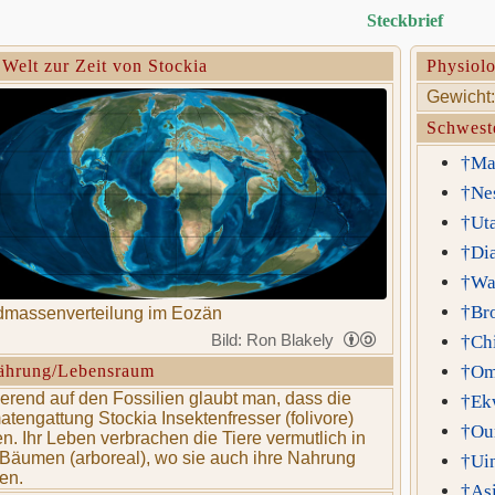
Steckbrief
 Welt zur Zeit von Stockia
Physiolo
Gewicht:
Schwest
†Mac
†Ne
†Uta
†Di
†Wa
†Br
dmassenverteilung im Eozän
Bild: Ron Blakely
†Chi
ährung/Lebensraum
†Om
erend auf den Fossilien glaubt man, dass die
†Ek
atengattung Stockia Insektenfresser (folivore)
†Our
n. Ihr Leben verbrachen die Tiere vermutlich in
Bäumen (arboreal), wo sie auch ihre Nahrung
†Uin
en.
†As