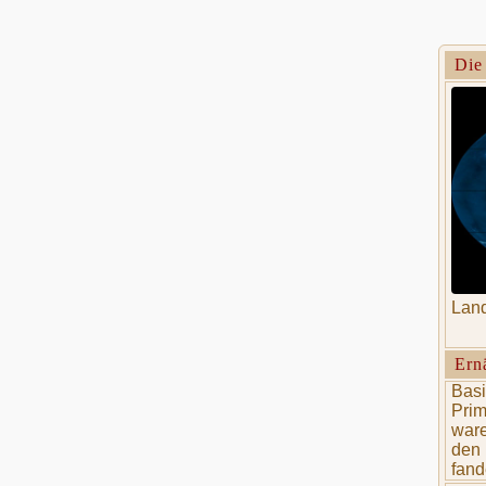
Die
Lan
Ern
Basi
Prim
ware
den 
fand