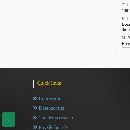
C. L
136:1
S. L
Eoce
the 
M. R
Rive
Quick links
Impressum
Datenschutz
Cookies verwalten
Physik für alle