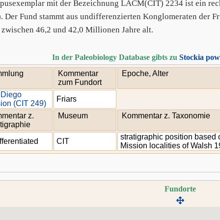
pusexemplar mit der Bezeichnung LACM(CIT) 2234 ist ein rec
. Der Fund stammt aus undifferenzierten Konglomeraten der Fri
t zwischen 46,2 und 42,0 Millionen Jahre alt.
In der Paleobiology Database gibts zu
Stockia pow
mlung
Kommentar
Epoche, Alter
zum Fundort
 Diego
Friars
ion (CIT 249)
mentar z.
Museum
Kommentar z. Taxonomie
tigraphie
stratigraphic position based
fferentiated
CIT
Mission localities of Walsh 
Fundorte