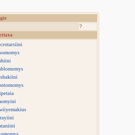
gie
?
ertaxa
rotarsiini
somomys
hiini
ablomomys
shakiini
ontomomys
petaia
omyini
wiiyemakius
ayiini
taniini
iomomys