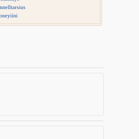
nelltarsius
oneyiini