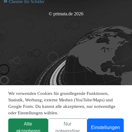
Chemie für Schüler
© primata.de 2026
Wir verwenden Cookies für grundlegende Funktionen,
Statistik, Werbung, externe Medien (YouTube/Maps) und
Google Fonts. Du kannst alle akzeptieren, nur notwendige
oder Einstellungen wählen.
Alle
Nur
Einstellungen
akzeptieren
notwendige