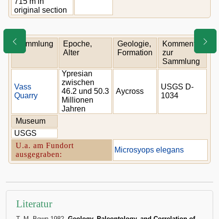
715 m in
original section
Sammlung
Epoche,
Geologie,
Kommentar
Alter
Formation
zur
Sammlung
Ypresian
zwischen
Vass
USGS D-
46.2 und 50.3
Aycross
Quarry
1034
Millionen
Jahren
Museum
USGS
U.a. am Fundort
Microsyops elegans
ausgegraben:
Literatur
T. M. Bown 1982,
Geology, Paleontology, and Correlation of