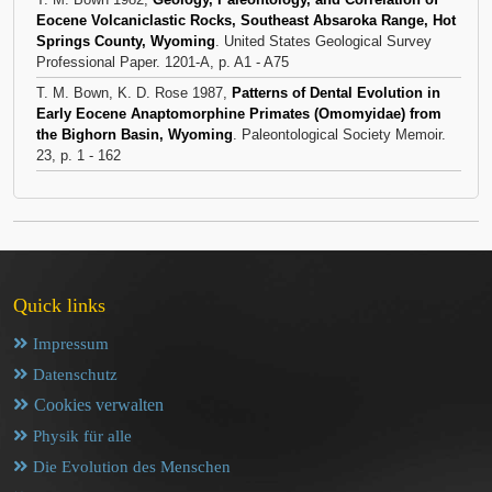
Eocene Volcaniclastic Rocks, Southeast Absaroka Range, Hot
Springs County, Wyoming
. United States Geological Survey
Professional Paper. 1201-A, p. A1 - A75
T. M. Bown, K. D. Rose 1987,
Patterns of Dental Evolution in
Early Eocene Anaptomorphine Primates (Omomyidae) from
the Bighorn Basin, Wyoming
. Paleontological Society Memoir.
23, p. 1 - 162
Quick links
Impressum
Datenschutz
Cookies verwalten
Physik für alle
Die Evolution des Menschen