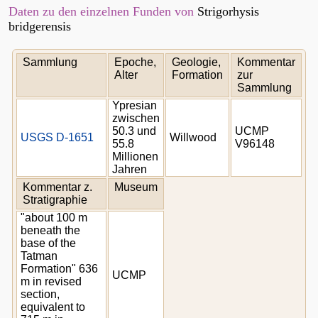
Daten zu den einzelnen Funden von
Strigorhysis
bridgerensis
Sammlung
Epoche,
Geologie,
Kommentar
Alter
Formation
zur
Sammlung
Ypresian
zwischen
50.3 und
UCMP
USGS D-1651
Willwood
55.8
V96148
Millionen
Jahren
Kommentar z.
Museum
Stratigraphie
"about 100 m
beneath the
base of the
Tatman
Formation" 636
UCMP
m in revised
section,
equivalent to