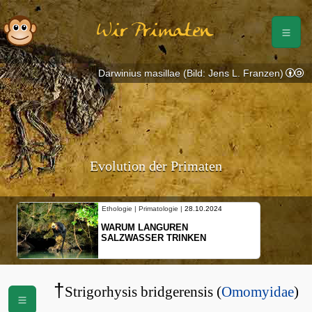
Wir Primaten
Darwinius masillae (Bild: Jens L. Franzen)
Evolution der Primaten
Ethologie | Primatologie |
28.10.2024
WARUM LANGUREN
SALZWASSER TRINKEN
†
Strigorhysis bridgerensis (
Omomyidae
)