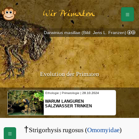
Wir Primaten
Darwinius masillae (Bild: Jens L. Franzen)
Evolution der Primaten
Ethologie | Primatologie |
28.10.2024
WARUM LANGUREN
SALZWASSER TRINKEN
†
Strigorhysis rugosus (
Omomyidae
)