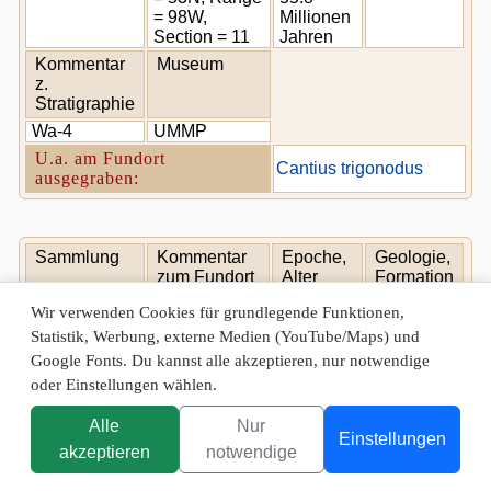
= 98W,
Millionen
Section = 11
Jahren
Kommentar
Museum
z.
Stratigraphie
Wa-4
UMMP
U.a. am Fundort
Cantius trigonodus
ausgegraben:
Sammlung
Kommentar
Epoche,
Geologie,
zum Fundort
Alter
Formation
Quad =
Ypresian
Wir verwenden Cookies für grundlegende Funktionen,
Gilmore Hill,
zwischen
Statistik, Werbung, externe Medien (YouTube/Maps) und
Township =
50.3 und
MP-143
Willwood
Google Fonts. Du kannst alle akzeptieren, nur notwendige
53N, Range =
55.8
98W, Section
Millionen
oder Einstellungen wählen.
= 21
Jahren
Alle
Nur
Kommentar
Museum
Einstellungen
z.
akzeptieren
notwendige
Stratigraphie