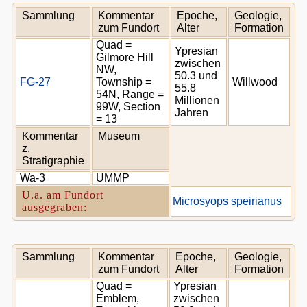
Sammlung
Kommentar
Epoche,
Geologie,
zum Fundort
Alter
Formation
Quad =
Ypresian
Gilmore Hill
zwischen
NW,
50.3 und
FG-27
Township =
Willwood
55.8
54N, Range =
Millionen
99W, Section
Jahren
= 13
Kommentar
Museum
z.
Stratigraphie
Wa-3
UMMP
U.a. am Fundort
Microsyops speirianus
ausgegraben:
Sammlung
Kommentar
Epoche,
Geologie,
zum Fundort
Alter
Formation
Quad =
Ypresian
Emblem,
zwischen