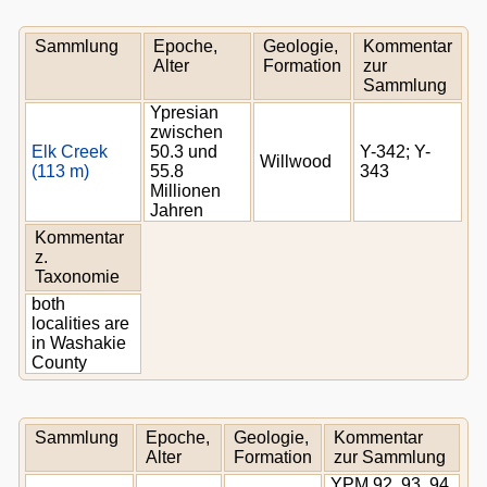
Sammlung
Epoche,
Geologie,
Kommentar
Alter
Formation
zur
Sammlung
Ypresian
zwischen
Elk Creek
50.3 und
Y-342; Y-
Willwood
(113 m)
55.8
343
Millionen
Jahren
Kommentar
z.
Taxonomie
both
localities are
in Washakie
County
Sammlung
Epoche,
Geologie,
Kommentar
Alter
Formation
zur Sammlung
YPM 92, 93, 94,