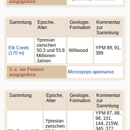
ausgegraben:
Sammlung
Epoche,
Geologie,
Kommentar
Alter
Formation
zur
Sammlung
Ypresian
zwischen
Elk Creek
YPM 89, 91,
50.3 und 55.8
Willwood
(170 m)
389
Millionen
Jahren
U.a. am Fundort
Microsyops speirianus
ausgegraben:
Sammlung
Epoche,
Geologie,
Kommentar
Alter
Formation
zur
Sammlung
YPM 87, 88,
98, 101,
Ypresian
144, 215W,
zwischen
345, 377,