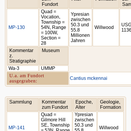
Fundort
Sam
Quad =
Ypresian
Vocation,
zwischen
Township =
50.3 und
USG
MP-130
54N, Range
Willwood
55.8
113
= 100W,
Millionen
Section =
Jahren
28
Kommentar
Museum
z.
Stratigraphie
Wa-3
UMMP
U.a. am Fundort
Cantius mckennai
ausgegraben:
Sammlung
Kommentar
Epoche,
Geologie,
zum Fundort
Alter
Formation
Quad =
Ypresian
Gilmore Hill
zwischen
SE, Township
50.3 und
MP-141
Willwood
= 53N, Range
55.8