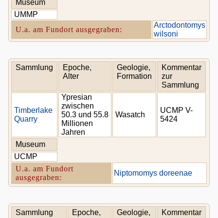
Museum
UMMP
Arctodontomys
U.a. am Fundort ausgegraben:
wilsoni
Sammlung
Epoche,
Geologie,
Kommentar
Alter
Formation
zur
Sammlung
Ypresian
zwischen
Timberlake
UCMP V-
50.3 und 55.8
Wasatch
Quarry
5424
Millionen
Jahren
Museum
UCMP
U.a. am Fundort
Niptomomys doreenae
ausgegraben:
Sammlung
Epoche,
Geologie,
Kommentar