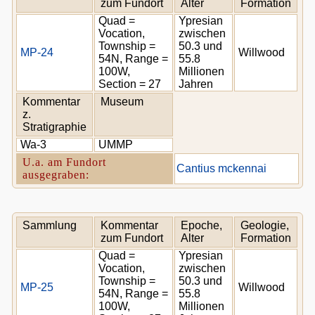
zum Fundort
Alter
Formation
Quad =
Ypresian
Vocation,
zwischen
Township =
50.3 und
MP-24
Willwood
54N, Range =
55.8
100W,
Millionen
Section = 27
Jahren
Kommentar
Museum
z.
Stratigraphie
Wa-3
UMMP
U.a. am Fundort
Cantius mckennai
ausgegraben:
Sammlung
Kommentar
Epoche,
Geologie,
zum Fundort
Alter
Formation
Quad =
Ypresian
Vocation,
zwischen
Township =
50.3 und
MP-25
Willwood
54N, Range =
55.8
100W,
Millionen