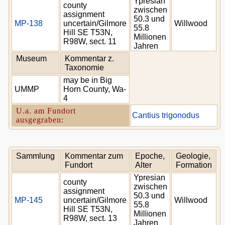
Ypresian
county
zwischen
assignment
50.3 und
MP-138
uncertain/Gilmore
Willwood
55.8
Hill SE T53N,
Millionen
R98W, sect. 11
Jahren
Museum
Kommentar z.
Taxonomie
may be in Big
UMMP
Horn County, Wa-
4
U.a. am Fundort
Cantius trigonodus
ausgegraben:
Sammlung
Kommentar zum
Epoche,
Geologie,
Fundort
Alter
Formation
Ypresian
county
zwischen
assignment
50.3 und
MP-145
uncertain/Gilmore
Willwood
55.8
Hill SE T53N,
Millionen
R98W, sect. 13
Jahren