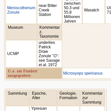
zwischen
near Bitter
Meniscotherium
50.3 und
U
Creek
Wasatch
Zonule
55.8
7
Station
Millionen
Jahren
Museum
Kommentar
z.
Taxonomie
underlies
Patrick
Draw
UCMP
Zonule "O":
see Savage
et al. 1972
U.a. am Fundort
Microsyops speirianus
ausgegraben:
Sammlung
Epoche,
Geologie,
Kommentar
Alter
Formation
zur
Sammlung
Ypresian