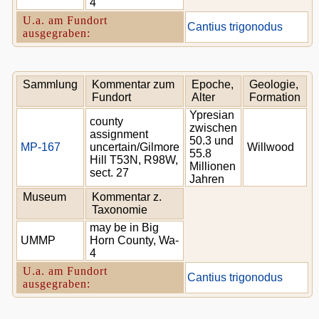
4
U.a. am Fundort
Cantius trigonodus
ausgegraben:
Sammlung
Kommentar zum
Epoche,
Geologie,
Fundort
Alter
Formation
Ypresian
county
zwischen
assignment
50.3 und
MP-167
uncertain/Gilmore
Willwood
55.8
Hill T53N, R98W,
Millionen
sect. 27
Jahren
Museum
Kommentar z.
Taxonomie
may be in Big
UMMP
Horn County, Wa-
4
U.a. am Fundort
Cantius trigonodus
ausgegraben: