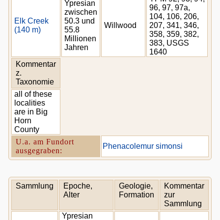
Ypresian
96, 97, 97a,
zwischen
104, 106, 206,
Elk Creek
50.3 und
Willwood
207, 341, 346,
(140 m)
55.8
358, 359, 382,
Millionen
383, USGS
Jahren
1640
Kommentar
z.
Taxonomie
all of these
localities
are in Big
Horn
County
U.a. am Fundort
Phenacolemur simonsi
ausgegraben:
Sammlung
Epoche,
Geologie,
Kommentar
Alter
Formation
zur
Sammlung
Ypresian