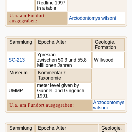
Redline 1997
in a table
U.a. am Fundort
Arctodontomys wilsoni
ausgegraben:
Sammlung
Epoche, Alter
Geologie,
Formation
Ypresian
SC-213
zwischen 50.3 und 55.8
Willwood
Millionen Jahren
Museum
Kommentar z.
Taxonomie
meter level given by
UMMP
Gunnell and Gingerich
1991
Arctodontomys
U.a. am Fundort ausgegraben:
wilsoni
Sammlung
Epoche, Alter
Geologie,