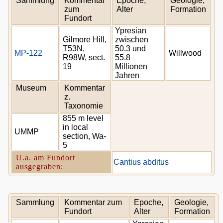
Sammlung
Kommentar
Epoche,
Geologie,
zum
Alter
Formation
Fundort
Ypresian
Gilmore Hill,
zwischen
T53N,
50.3 und
MP-122
Willwood
R98W, sect.
55.8
19
Millionen
Jahren
Museum
Kommentar
z.
Taxonomie
855 m level
in local
UMMP
section, Wa-
5
U.a. am Fundort
Cantius abditus
ausgegraben:
Sammlung
Kommentar zum
Epoche,
Geologie,
Fundort
Alter
Formation