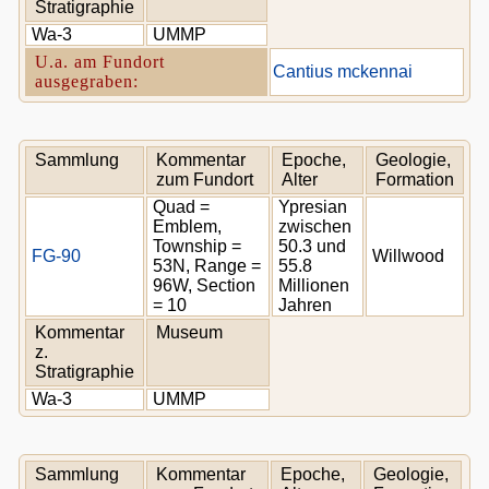
Stratigraphie
Wa-3
UMMP
U.a. am Fundort
Cantius mckennai
ausgegraben:
Sammlung
Kommentar
Epoche,
Geologie,
zum Fundort
Alter
Formation
Quad =
Ypresian
Emblem,
zwischen
Township =
50.3 und
FG-90
Willwood
53N, Range =
55.8
96W, Section
Millionen
= 10
Jahren
Kommentar
Museum
z.
Stratigraphie
Wa-3
UMMP
Sammlung
Kommentar
Epoche,
Geologie,