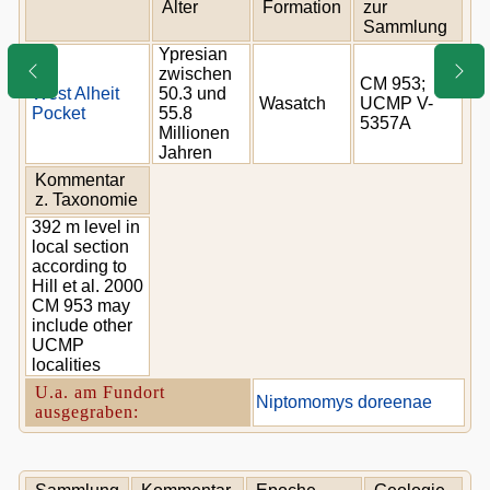
Alter
Formation
zur
Sammlung
Ypresian
zwischen
CM 953;
West Alheit
50.3 und
Wasatch
UCMP V-
Pocket
55.8
5357A
Millionen
Jahren
Kommentar
z. Taxonomie
392 m level in
local section
according to
Hill et al. 2000
CM 953 may
include other
UCMP
localities
U.a. am Fundort
Niptomomys doreenae
ausgegraben: