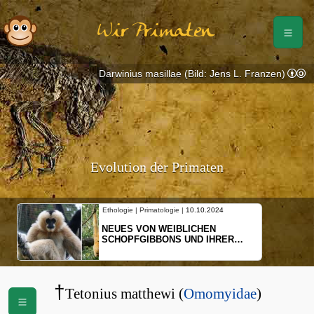
Wir Primaten
Darwinius masillae (Bild: Jens L. Franzen)
Evolution der Primaten
Ethologie | Primatologie |
10.10.2024
NEUES VON WEIBLICHEN
SCHOPFGIBBONS UND IHRER
BEWEGUNGSMUSTER
†
Tetonius matthewi (
Omomyidae
)