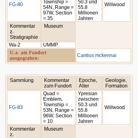
Township =
50.3 und
FG-80
Willwood
54N, Range =
55.8
97W, Section
Millionen
= 35
Jahren
Kommentar
Museum
z.
Stratigraphie
Wa-2
UMMP
U.a. am Fundort
Cantius mckennai
ausgegraben:
Sammlung
Kommentar
Epoche,
Geologie,
zum Fundort
Alter
Formation
Quad =
Ypresian
Emblem,
zwischen
Township =
50.3 und
FG-83
Willwood
53N, Range =
55.8
96W, Section
Millionen
= 10
Jahren
Kommentar
Museum
z.