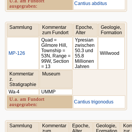
U.a. am Fundort
Cantius abditus
ausgegraben:
Sammlung
Kommentar
Epoche,
Geologie,
zum Fundort
Alter
Formation
Quad =
Ypresian
Gilmore Hill,
zwischen
Township =
50.3 und
MP-126
Willwood
53N, Range =
55.8
99W, Section
Millionen
= 13
Jahren
Kommentar
Museum
z.
Stratigraphie
Wa-4
UMMP
U.a. am Fundort
Cantius trigonodus
ausgegraben:
Sammlung
Kommentar
Epoche,
Geologie,
Kom
zum
Alter
Formation
zur