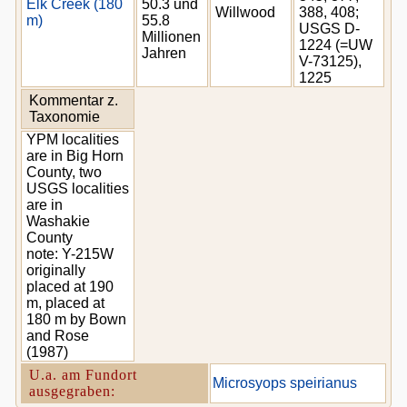
Elk Creek (180
50.3 und
Willwood
388, 408;
m)
55.8
USGS D-
Millionen
1224 (=UW
Jahren
V-73125),
1225
Kommentar z.
Taxonomie
YPM localities
are in Big Horn
County, two
USGS localities
are in
Washakie
County
note: Y-215W
originally
placed at 190
m, placed at
180 m by Bown
and Rose
(1987)
U.a. am Fundort
Microsyops speirianus
ausgegraben: