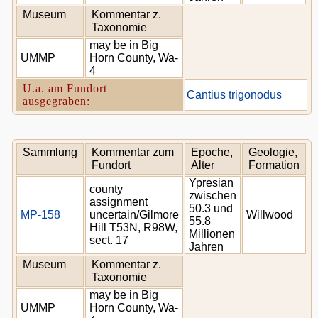
Museum
Kommentar z.
Taxonomie
may be in Big
UMMP
Horn County, Wa-
4
U.a. am Fundort
Cantius trigonodus
ausgegraben:
Sammlung
Kommentar zum
Epoche,
Geologie,
Fundort
Alter
Formation
Ypresian
county
zwischen
assignment
50.3 und
MP-158
uncertain/Gilmore
Willwood
55.8
Hill T53N, R98W,
Millionen
sect. 17
Jahren
Museum
Kommentar z.
Taxonomie
may be in Big
UMMP
Horn County, Wa-