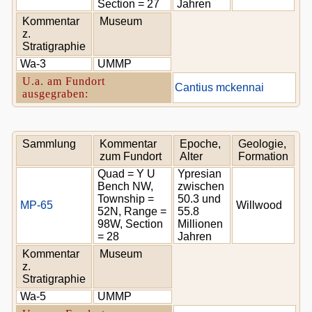
Section = 27
Jahren
Kommentar
Museum
z.
Stratigraphie
Wa-3
UMMP
U.a. am Fundort
Cantius mckennai
ausgegraben:
Sammlung
Kommentar
Epoche,
Geologie,
zum Fundort
Alter
Formation
Quad = Y U
Ypresian
Bench NW,
zwischen
Township =
50.3 und
MP-65
Willwood
52N, Range =
55.8
98W, Section
Millionen
= 28
Jahren
Kommentar
Museum
z.
Stratigraphie
Wa-5
UMMP