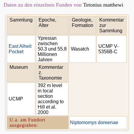
Daten zu den einzelnen Funden von
Tetonius matthewi
Sammlung
Epoche,
Geologie,
Kommentar
Alter
Formation
zur
Sammlung
Ypresian
zwischen
East Alheit
UCMP V-
50.3 und 55.8
Wasatch
Pocket
5356B-C
Millionen
Jahren
Museum
Kommentar
z.
Taxonomie
392 m level
in local
section
UCMP
according to
Hill et al.
2000
U.a. am Fundort
Niptomomys doreenae
ausgegraben: