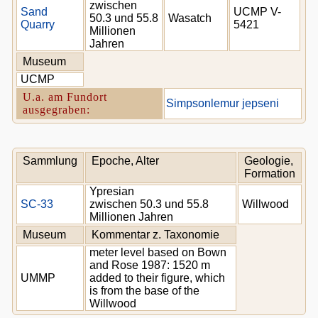
zwischen
Sand
UCMP V-
50.3 und 55.8
Wasatch
Quarry
5421
Millionen
Jahren
Museum
UCMP
U.a. am Fundort
Simpsonlemur jepseni
ausgegraben:
Sammlung
Epoche, Alter
Geologie,
Formation
Ypresian
SC-33
zwischen 50.3 und 55.8
Willwood
Millionen Jahren
Museum
Kommentar z. Taxonomie
meter level based on Bown
and Rose 1987: 1520 m
UMMP
added to their figure, which
is from the base of the
Willwood