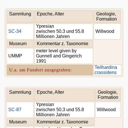
Sammlung
Epoche, Alter
Geologie,
Formation
Ypresian
SC-34
zwischen 50.3 und 55.8
Willwood
Millionen Jahren
Museum
Kommentar z. Taxonomie
meter level given by
UMMP
Gunnell and Gingerich
1991
Teilhardina
U.a. am Fundort ausgegraben:
crassidens
Sammlung
Epoche, Alter
Geologie,
Formation
Ypresian
SC-87
zwischen 50.3 und 55.8
Willwood
Millionen Jahren
Museum
Kommentar z. Taxonomie