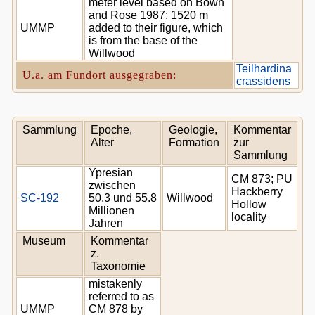
meter level based on Bown
and Rose 1987: 1520 m
UMMP
added to their figure, which
is from the base of the
Willwood
Teilhardina
U.a. am Fundort ausgegraben:
crassidens
Sammlung
Epoche,
Geologie,
Kommentar
Alter
Formation
zur
Sammlung
Ypresian
CM 873; PU
zwischen
Hackberry
SC-192
50.3 und 55.8
Willwood
Hollow
Millionen
locality
Jahren
Museum
Kommentar
z.
Taxonomie
mistakenly
referred to as
UMMP
CM 878 by