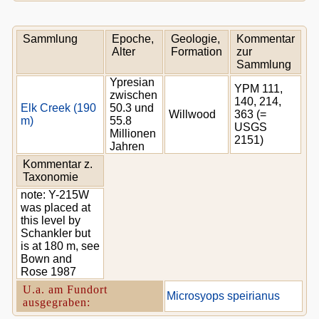
Sammlung
Epoche,
Geologie,
Kommentar
Alter
Formation
zur
Sammlung
Ypresian
YPM 111,
zwischen
140, 214,
Elk Creek (190
50.3 und
Willwood
363 (=
m)
55.8
USGS
Millionen
2151)
Jahren
Kommentar z.
Taxonomie
note: Y-215W
was placed at
this level by
Schankler but
is at 180 m, see
Bown and
Rose 1987
U.a. am Fundort
Microsyops speirianus
ausgegraben: