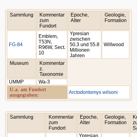
Sammlung
Kommentar
Epoche,
Geologie,
zum
Alter
Formation
Fundort
Ypresian
Emblem,
zwischen
T53N,
FG-84
50.3 und 55.8
Willwood
R96W, Sect.
Millionen
10
Jahren
Museum
Kommentar
z.
Taxonomie
UMMP
Wa-3
U.a. am Fundort
Arctodontomys wilsoni
ausgegraben:
Sammlung
Kommentar
Epoche,
Geologie,
K
zum
Alter
Formation
z
Fundort
S
Ypresian