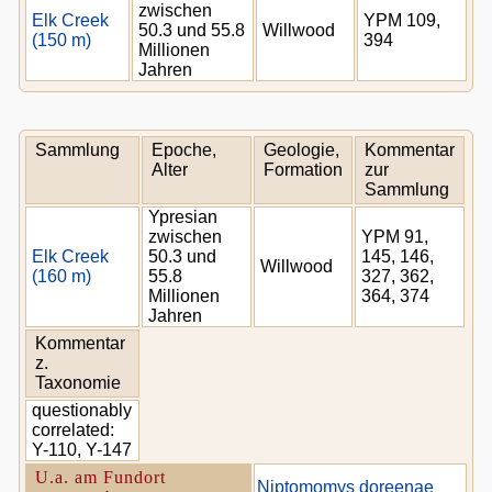
zwischen
Elk Creek
YPM 109,
50.3 und 55.8
Willwood
(150 m)
394
Millionen
Jahren
Sammlung
Epoche,
Geologie,
Kommentar
Alter
Formation
zur
Sammlung
Ypresian
zwischen
YPM 91,
Elk Creek
50.3 und
145, 146,
Willwood
(160 m)
55.8
327, 362,
Millionen
364, 374
Jahren
Kommentar
z.
Taxonomie
questionably
correlated:
Y-110, Y-147
U.a. am Fundort
Niptomomys doreenae